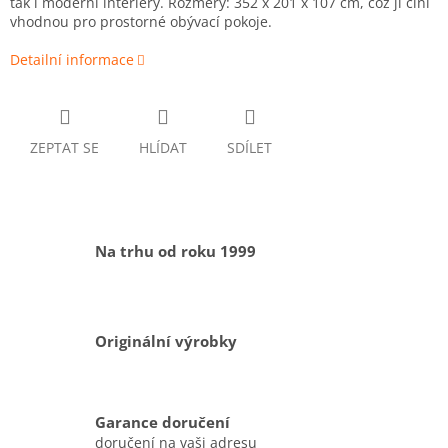
tak i moderní interiéry. Rozměry: 352 x 201 x 107 cm, což ji činí
vhodnou pro prostorné obývací pokoje.
Detailní informace
ZEPTAT SE
HLÍDAT
SDÍLET
Na trhu od roku 1999
Originální výrobky
Garance doručení
doručení na vaši adresu