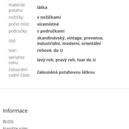
materiál
látka
potahu
:
nožičky
:
s nožičkami
počet míst
:
vícemístné
područky
:
s područkami
skandinávský, vintage, provence,
styl
:
industriální, moderní, orientální
tvar
:
rohové, do U
varianta
levý roh, pravý roh, tvar do U
rohu
:
čalounění
čalouněná potahovou látkou
zadní části
:
Z
á
p
a
Informace
t
BLOG
í
Napište nám