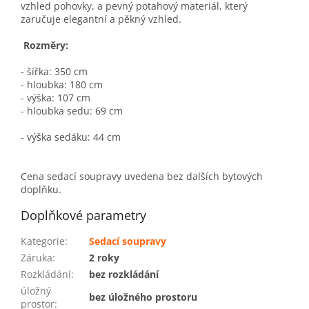
vzhled pohovky, a pevný potahový materiál, který
zaručuje elegantní a pěkný vzhled.
Rozměry:
- šířka: 350 cm
- hloubka: 180 cm
- výška: 107 cm
- hloubka sedu: 69 cm
- výška sedáku: 44 cm
Cena sedací soupravy uvedena bez dalších bytových
doplňku.
Doplňkové parametry
Kategorie
:
Sedací soupravy
Záruka
:
2 roky
Rozkládání
:
bez rozkládání
úložný
bez úložného prostoru
prostor
: