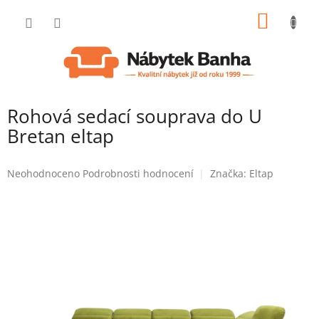
Přejít
NÁKUP
na
obsah
KOŠÍK
Rohová sedací souprava do U
Bretan eltap
Průměrné
Neohodnoceno
Podrobnosti hodnocení
Značka:
Eltap
hodnocení
produktu
je
0,0
z
5
hvězdiček.