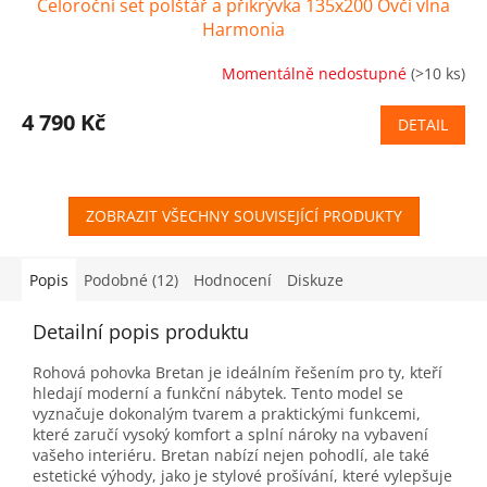
Celoroční set polštář a přikrývka 135x200 Ovčí vlna
Harmonia
Momentálně nedostupné
(>10 ks)
4 790 Kč
DETAIL
ZOBRAZIT VŠECHNY SOUVISEJÍCÍ PRODUKTY
Popis
Podobné (12)
Hodnocení
Diskuze
Detailní popis produktu
Rohová pohovka Bretan je ideálním řešením pro ty, kteří
hledají moderní a funkční nábytek. Tento model se
vyznačuje dokonalým tvarem a praktickými funkcemi,
které zaručí vysoký komfort a splní nároky na vybavení
vašeho interiéru. Bretan nabízí nejen pohodlí, ale také
estetické výhody, jako je stylové prošívání, které vylepšuje