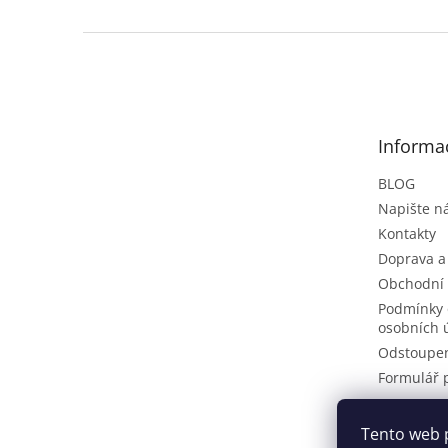
Z
á
p
a
t
Informa
í
BLOG
Napište 
Kontakty
Doprava a
Obchodní
Podmínky 
osobních 
Odstoupen
Formulář 
Tento web 