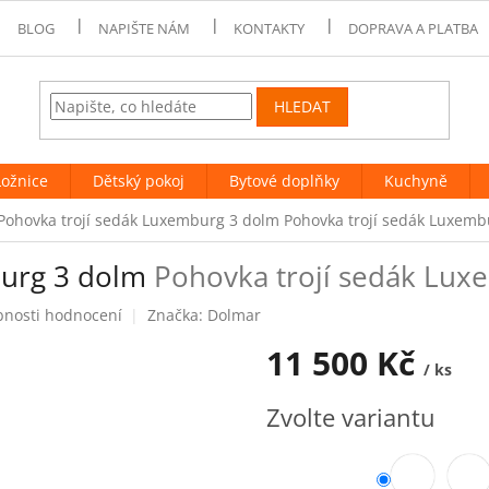
BLOG
NAPIŠTE NÁM
KONTAKTY
DOPRAVA A PLATBA
HLEDAT
Ložnice
Dětský pokoj
Bytové doplňky
Kuchyně
Pohovka trojí sedák Luxemburg 3 dolm
Pohovka trojí sedák Luxemb
burg 3 dolm
Pohovka trojí sedák Lux
bnosti hodnocení
Značka:
Dolmar
11 500 Kč
/ ks
Měrná
Zvolte variantu
cena: