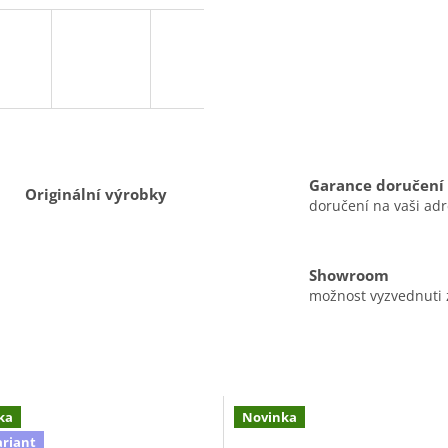
Garance doručení
Originální výrobky
doručení na vaši ad
Showroom
možnost vyzvednuti
ka
Novinka
ariant