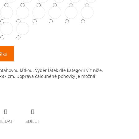
šíku
tahovou látkou. Výběr látek dle kategorii víz níže.
x87 cm. Doprava čalouněné pohovky je možná
HLÍDAT
SDÍLET