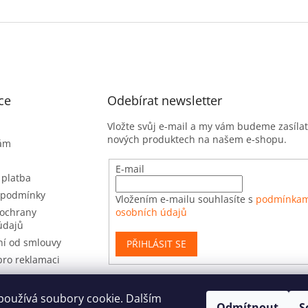
ce
Odebírat newsletter
Vložte svůj e-mail a my vám budeme zasíla
nových produktech na našem e-shopu.
nám
E-mail
 platba
 podmínky
Vložením e-mailu souhlasíte s
podmínkam
ochrany
osobních údajů
údajů
í od smlouvy
PŘIHLÁSIT SE
pro reklamaci
používá soubory cookie. Dalším
Odmítnout
S