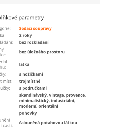
lňkové parametry
gorie
:
Sedací soupravy
ka
:
2 roky
ládání
:
bez rozkládání
ný
bez úložného prostoru
tor
:
riál
látka
ahu
:
čky
:
s nožičkami
t míst
:
trojmístné
ručky
:
s područkami
skandinávský, vintage, provence,
minimalistický, industriální,
moderní, orientální
pohovky
unění
čalouněná potahovou látkou
í části
: