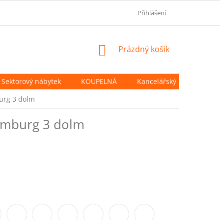
OBCHODNÍ PODMÍNKY
PODMÍNKY OCHRANY OSOBNÍCH ÚDAJ
Přihlášení
NÁKUPNÍ
Prázdný košík
KOŠÍK
Sektorový nábytek
KOUPELNÁ
Kancelářský nábytek
urg 3 dolm
emburg 3 dolm