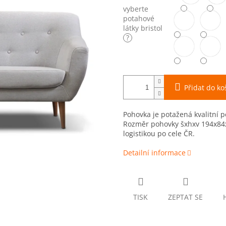
vyberte
potahové
látky bristol
?
Přidat do ko
Pohovka je potažená kvalitní po
Rozměr pohovky šxhxv 194x84
logistikou po cele ČR.
Detailní informace
TISK
ZEPTAT SE