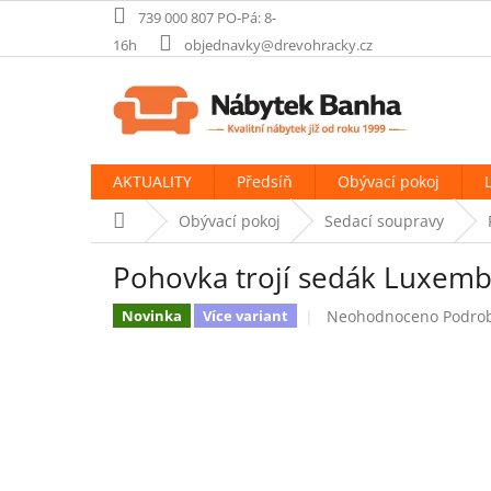
Přejít
739 000 807 PO-Pá: 8-
na
16h
objednavky@drevohracky.cz
obsah
AKTUALITY
Předsíň
Obývací pokoj
Domů
Obývací pokoj
Sedací soupravy
Pohovka trojí sedák Luxem
Průměrné
Neohodnoceno
Podro
Novinka
Více variant
hodnocení
produktu
je
0,0
z
5
hvězdiček.