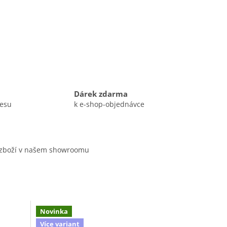
Dárek zdarma
resu
k e-shop-objednávce
 zboží v našem showroomu
Novinka
Více variant