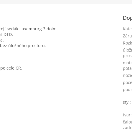
Dop
trojí sedák Luxemburg 3 dolm.
Kate
us DTD,
Záru
na.
Rozk
, bez úložného prostoru.
úlož
pros
mate
po cele ČR.
pot
noži
poče
pod
styl
:
tvar
:
čalo
zadn