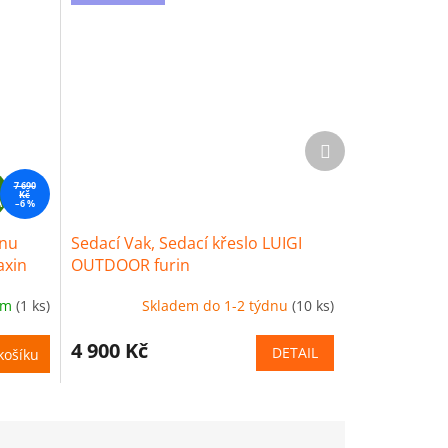
Další
produkt
Z
7 690
Kč
A
D
–6 %
A
ínu
Sedací Vak, Sedací křeslo LUIGI
R
axin
OUTDOOR furin
M
A
em
(1 ks)
Skladem do 1-2 týdnu
(10 ks)
4 900 Kč
DETAIL
košíku