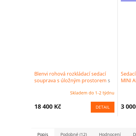
Blenvi rohová rozkládací sedací
Sedací
souprava s úložným prostorem
s
MINI A
úložným prostorem a funkcí spaní
Skladem do 1-2 týdnu
18 400 Kč
3 000
DETAIL
Popis
Podobné (12)
Hodnocení
D