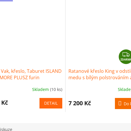
ZDARM
 Vak, křeslo, Taburet ISLAND
Ratanové křeslo King v odst
MORE PLUSZ furin
medu s bílým polstrováním 
Skladem
(10 ks)
Sklad
 Kč
7 200 Kč
DETAIL
Do 
iskuze