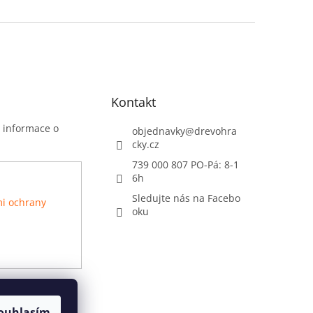
Kontakt
t informace o
objednavky
@
drevohra
cky.cz
739 000 807 PO-Pá: 8-1
6h
Sledujte nás na Facebo
i ochrany
oku
ouhlasím