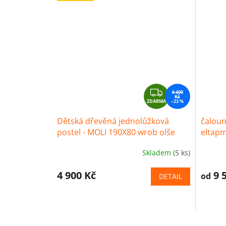
Z
6 400
Kč
ZDARMA
D
–23 %
A
Dětská dřevěná jednolůžková
čaloun
R
postel - MOLI 190X80 wrob olše
eltap
M
A
Skladem
(5 ks)
4 900 Kč
9 
od
DETAIL