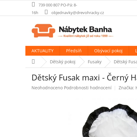
Přejít
739 000 807 PO-Pá: 8-
na
16h
objednavky@drevohracky.cz
obsah
AKTUALITY
Předsíň
Obývací pokoj
Domů
Dětský pokoj
Fusaky
Dětský Fus
Dětský Fusak maxi - Černý 
Průměrné
Neohodnoceno
Podrobnosti hodnocení
Značka:
hodnocení
produktu
je
0,0
z
5
hvězdiček.