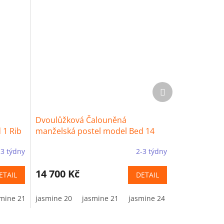
Další
produkt
Dvoulůžková Čalouněná
 1 Rib
manželská postel model Bed 14
Rib
-3 týdny
2-3 týdny
14 700 Kč
ETAIL
DETAIL
mine 21
jasmine 20
jasmine 24
jasmine 21
jasmine 29
jasmine 24
jasmine 34
jasmine 29
jasmine 60