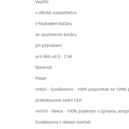
Využití:
v dětské autosedačce
v hlubokém kočáru
ve sportovním kočáru
při přenášení
pro děti od 0 - 2 let
Materiál:
Potah:
vnější - šusťákovina - 100% polyuretan se 100
protiskluzová zadní část
vnitřní - fleece - 100% polyester s úpravou antipi
šusťákovina v oblasti botiček