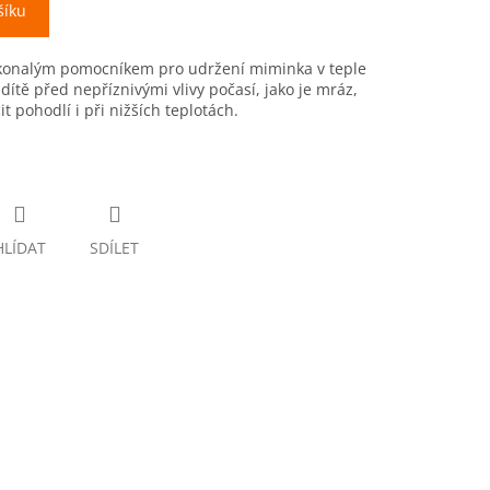
šíku
okonalým pomocníkem pro udržení miminka v teple
dítě před nepříznivými vlivy počasí, jako je mráz,
it pohodlí i při nižších teplotách.
HLÍDAT
SDÍLET