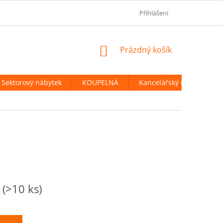
OBCHODNÍ PODMÍNKY
PODMÍNKY OCHRANY OSOBNÍCH ÚDAJ
Přihlášení
NÁKUPNÍ
Prázdný košík
KOŠÍK
Sektorový nábytek
KOUPELNÁ
Kancelářský nábytek
ů
(>10 ks)