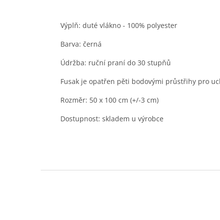
Výplň: duté vlákno - 100% polyester
Barva: černá
Údržba: ruční praní do 30 stupňů
Fusak je opatřen pěti bodovými průstřihy pro uc
Rozměr: 50 x 100 cm (+/-3 cm)
Dostupnost: skladem u výrobce
Z
á
p
a
t