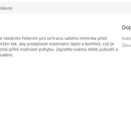
iskuze
Dop
 je ideálním řešením pro ochranu vašeho miminka před
Kate
žen tak, aby poskytoval maximální teplo a komfort, což je
Záru
emá příliš možností pohybu. Zajistěte svému dítěti pohodlí a
usakem.