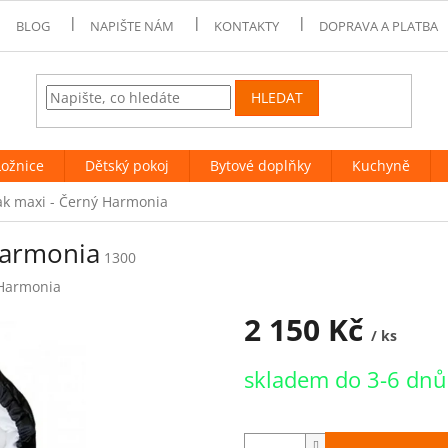
BLOG
NAPIŠTE NÁM
KONTAKTY
DOPRAVA A PLATBA
HLEDAT
Ložnice
Dětský pokoj
Bytové doplňky
Kuchyně
ak maxi - Černý Harmonia
Harmonia
1300
Harmonia
2 150 Kč
/ ks
Měrná
skladem do 3-6 dn
cena: