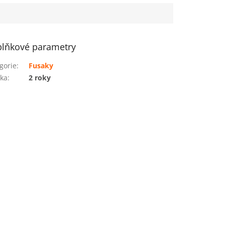
lňkové parametry
gorie
:
Fusaky
ka
:
2 roky