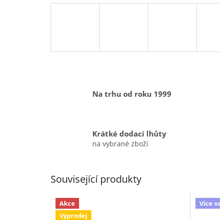
Na trhu od roku 1999
Krátké dodací lhůty
na vybrané zboží
Související produkty
Akce
Více v
Výprodej