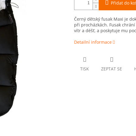
Přidat do ko
Černý dětský fusak Maxi je d
při procházkách. Fusak chrání 
vítr a déšť, a poskytuje mu poc
Detailní informace
TISK
ZEPTAT SE