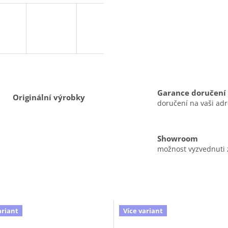
Garance doručení
Originální výrobky
doručení na vaši ad
Showroom
možnost vyzvednuti
ariant
Více variant