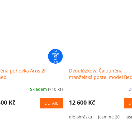
od
9 900
Kč
až
–4 %
ěná pohovka Aros 2F
Dvoulůžková Čalouněná
meb
manželská postel model Bed
Skladem
(>10 ks)
2
500 Kč
12 600 Kč
DETAIL
D
dle obrázku
jasmine 20
jas