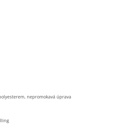
% polyesterem, nepromokavá úprava
lling