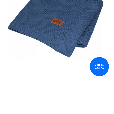
730 Kč
–46 %