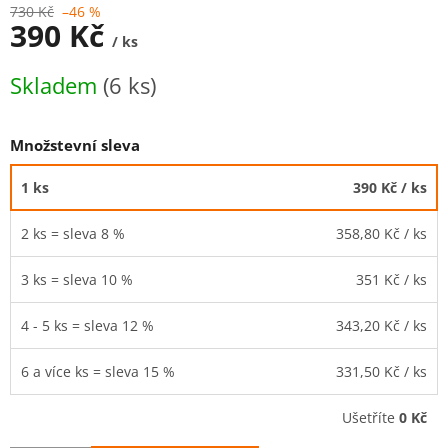
730 Kč
–46 %
390 Kč
/ ks
Měrná
Skladem
(6 ks)
cena:
Množstevní sleva
1 ks
390 Kč
/ ks
2 ks = sleva 8 %
358,80 Kč
/ ks
3 ks = sleva 10 %
351 Kč
/ ks
4 - 5 ks = sleva 12 %
343,20 Kč
/ ks
6 a více ks = sleva 15 %
331,50 Kč
/ ks
Ušetříte
0 Kč