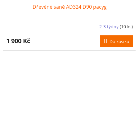
Dřevěné saně AD324 D90 pacyg
2-3 týdny
(10 ks)
1 900 Kč
Do košíku