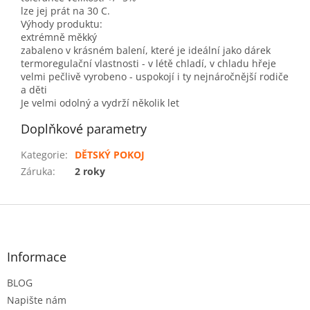
lze jej prát na 30 C.
Výhody produktu:
extrémně měkký
zabaleno v krásném balení, které je ideální jako dárek
termoregulační vlastnosti - v létě chladí, v chladu hřeje
velmi pečlivě vyrobeno - uspokojí i ty nejnáročnější rodiče
a děti
Je velmi odolný a vydrží několik let
Doplňkové parametry
Kategorie
:
DĚTSKÝ POKOJ
Záruka
:
2 roky
Z
á
p
a
Informace
t
BLOG
í
Napište nám