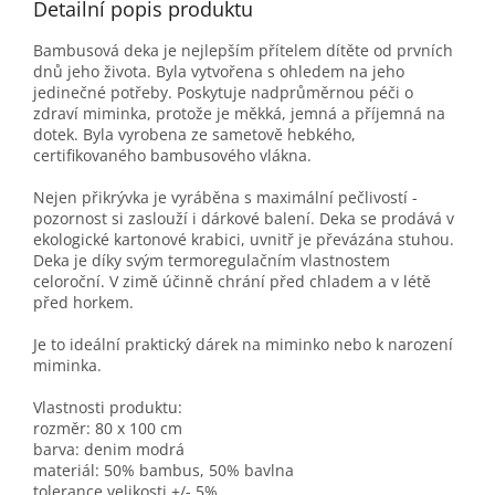
Detailní popis produktu
Bambusová deka je nejlepším přítelem dítěte od prvních
dnů jeho života. Byla vytvořena s ohledem na jeho
jedinečné potřeby. Poskytuje nadprůměrnou péči o
zdraví miminka, protože je měkká, jemná a příjemná na
dotek. Byla vyrobena ze sametově hebkého,
certifikovaného bambusového vlákna.
Nejen přikrývka je vyráběna s maximální pečlivostí -
pozornost si zaslouží i dárkové balení. Deka se prodává v
ekologické kartonové krabici, uvnitř je převázána stuhou.
Deka je díky svým termoregulačním vlastnostem
celoroční. V zimě účinně chrání před chladem a v létě
před horkem.
Je to ideální praktický dárek na miminko nebo k narození
miminka.
Vlastnosti produktu:
rozměr: 80 x 100 cm
barva: denim modrá
materiál: 50% bambus, 50% bavlna
tolerance velikosti +/- 5%