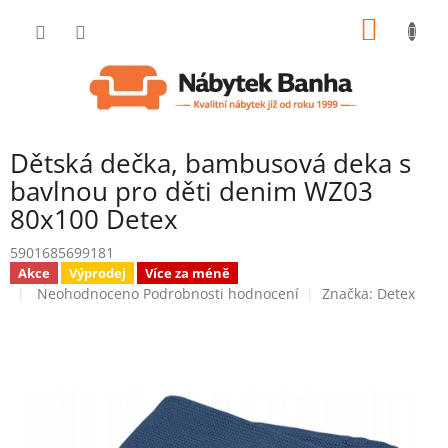
Přejít
NÁKUP
na
obsah
KOŠÍK
Dětská dečka, bambusová deka s
bavlnou pro děti denim WZ03
80x100 Detex
5901685699181
Akce
Výprodej
Více za méně
Průměrné
Neohodnoceno
Podrobnosti hodnocení
Značka:
Detex
hodnocení
produktu
je
0,0
z
5
hvězdiček.