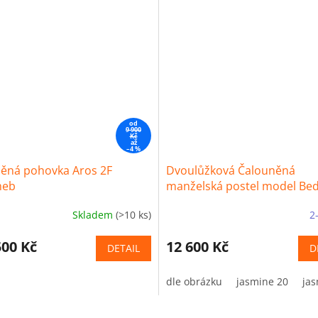
od
9 900
Kč
až
–4 %
ěná pohovka Aros 2F
Dvoulůžková Čalouněná
meb
manželská postel model Bed
Skladem
(>10 ks)
2
500 Kč
12 600 Kč
DETAIL
D
dle obrázku
jasmine 20
jas