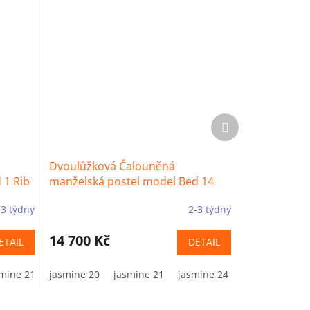
Další
produkt
Dvoulůžková Čalouněná
 1 Rib
manželská postel model Bed 14
Rib
-3 týdny
2-3 týdny
14 700 Kč
ETAIL
DETAIL
mine 21
jasmine 20
jasmine 24
jasmine 21
jasmine 29
jasmine 24
jasmine 34
jasmine 29
jasmine 60