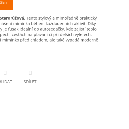
šíku
 Starorůžová.
Tento stylový a mimořádně praktický
nášení miminka během každodenních aktivit. Díky
je fusak ideální do autosedačky, kde zajistí teplo
pech, cestách na plavání či při delších výletech.
ní miminko před chladem, ale také vypadá moderně
HLÍDAT
SDÍLET