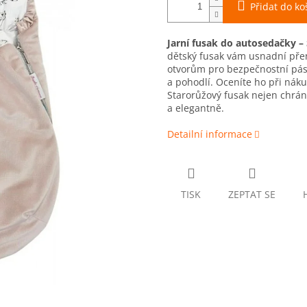
Přidat do ko
Jarní fusak do autosedačky –
dětský fusak vám usnadní pře
otvorům pro bezpečnostní pásy 
a pohodlí. Oceníte ho při náku
Starorůžový fusak nejen chrá
a elegantně.
Detailní informace
TISK
ZEPTAT SE