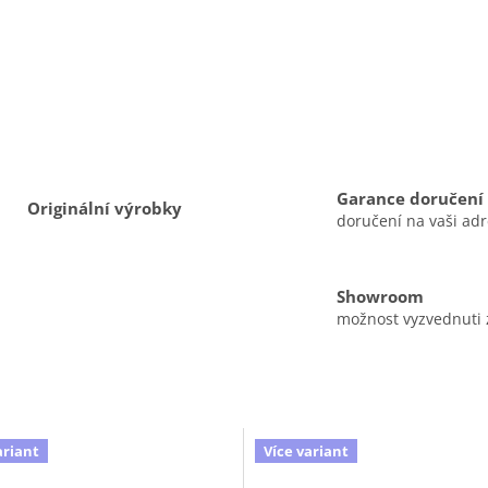
Garance doručení
Originální výrobky
doručení na vaši ad
Showroom
možnost vyzvednuti
ariant
Více variant