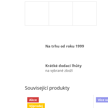
Na trhu od roku 1999
Krátké dodací lhůty
na vybrané zboží
Související produkty
Akce
Více v
Výprodej