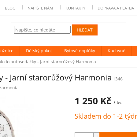
BLOG
NAPIŠTE NÁM
KONTAKTY
DOPRAVA A PLATBA
HLEDAT
Ložnice
Dětský pokoj
Bytové doplňky
Kuchyně
ak do autosedačky - Jarní starorůžový Harmonia
 - Jarní starorůžový Harmonia
1346
Harmonia
1 250 Kč
/ ks
Měrná
Skladem do 1-2 tý
cena: