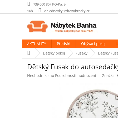
Přejít
739 000 807 PO-Pá: 8-
na
16h
objednavky@drevohracky.cz
obsah
AKTUALITY
Předsíň
Obývací pokoj
Domů
Dětský pokoj
Fusaky
Dětský Fus
Dětský Fusak do autosedačky
Průměrné
Neohodnoceno
Podrobnosti hodnocení
Značka:
hodnocení
produktu
je
0,0
z
5
hvězdiček.