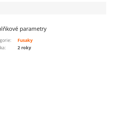
lňkové parametry
gorie
:
Fusaky
ka
:
2 roky