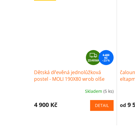
Z
6 400
Kč
ZDARMA
D
–23 %
A
Dětská dřevěná jednolůžková
čaloun
R
postel - MOLI 190X80 wrob olše
eltap
M
A
Skladem
(5 ks)
4 900 Kč
9 
od
DETAIL