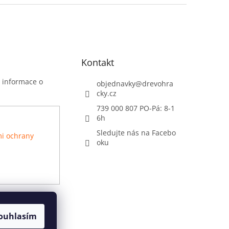
Kontakt
t informace o
objednavky
@
drevohra
cky.cz
739 000 807 PO-Pá: 8-1
6h
Sledujte nás na Facebo
i ochrany
oku
ouhlasím