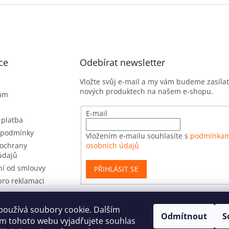
ce
Odebírat newsletter
Vložte svůj e-mail a my vám budeme zasíla
nových produktech na našem e-shopu.
nám
E-mail
 platba
 podmínky
Vložením e-mailu souhlasíte s
podmínkam
ochrany
osobních údajů
údajů
í od smlouvy
PŘIHLÁSIT SE
pro reklamaci
používá soubory cookie. Dalším
Odmítnout
S
t
m tohoto webu vyjadřujete souhlas