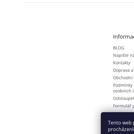
Z
á
p
a
t
Informa
í
BLOG
Napište 
Kontakty
Doprava a
Obchodní
Podmínky 
osobních 
Odstoupen
Formulář 
Tento web 
Pinteres
procházení