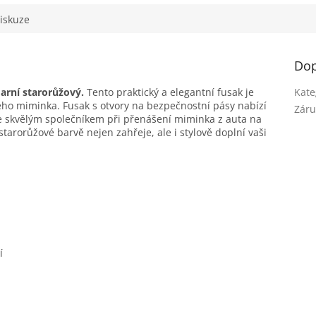
iskuze
Dop
arní starorůžový.
Tento praktický a elegantní fusak je
Kate
ho miminka. Fusak s otvory na bezpečnostní pásy nabízí
Záru
Je skvělým společníkem při přenášení miminka z auta na
starorůžové barvě nejen zahřeje, ale i stylově doplní vaši
í