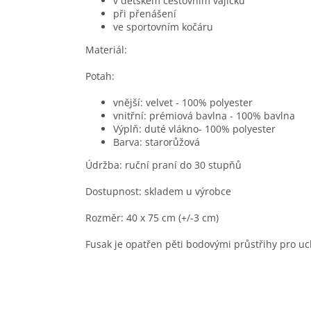
v dětském cestovním vajíčku
při přenášení
ve sportovním kočáru
Materiál:
Potah:
vnější: velvet - 100% polyester
vnitřní: prémiová bavlna - 100% bavlna
Výplň: duté vlákno- 100% polyester
Barva: staro
růžová
Údržba: ruční praní do 30 stupňů
Dostupnost: skladem u výrobce
Rozměr: 40 x 75 cm (+/-3 cm)
Fusak je opatřen pěti bodovými průstřihy pro u