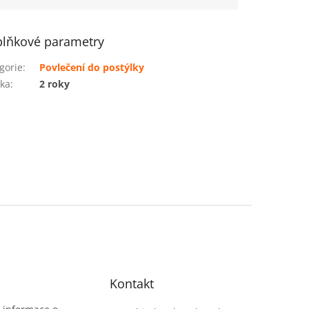
lňkové parametry
gorie
:
Povlečení do postýlky
ka
:
2 roky
Kontakt