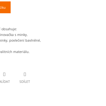
šíku
í obsahuje:
vinovačka s minky,
minky, povlečení bavlněné,
alitních materiálu.
HLÍDAT
SDÍLET