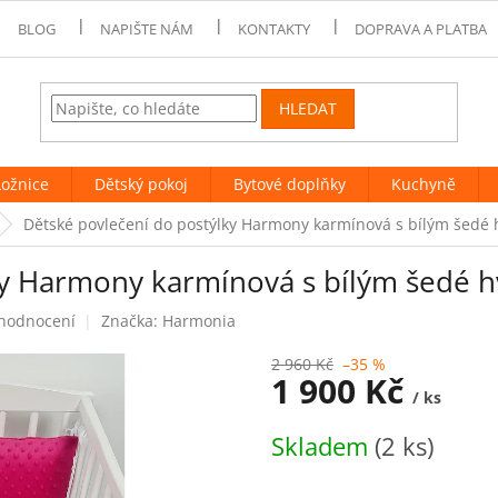
BLOG
NAPIŠTE NÁM
KONTAKTY
DOPRAVA A PLATBA
HLEDAT
Ložnice
Dětský pokoj
Bytové doplňky
Kuchyně
Dětské povlečení do postýlky Harmony karmínová s bílým šedé 
ky Harmony karmínová s bílým šedé h
 hodnocení
Značka:
Harmonia
2 960 Kč
–35 %
1 900 Kč
/ ks
Měrná
Skladem
(2 ks)
cena: