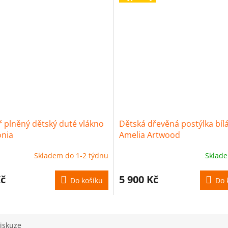
ř plněný dětský duté vlákno
Dětská dřevěná postýlka bíl
nia
Amelia Artwood
Skladem do 1-2 týdnu
Sklad
Kč
5 900 Kč
Do košíku
Do 
iskuze