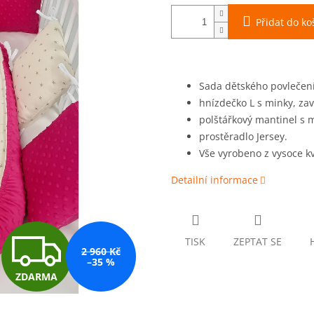
Přidat do ko
Sada dětského povlečen
hnízdečko L s minky, za
polštářkový mantinel s 
prostěradlo Jersey.
Vše vyrobeno z vysoce kv
Detailní informace
Z
TISK
ZEPTAT SE
2 960 Kč
–35 %
ZDARMA
D