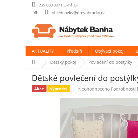
Přejít
739 000 807 PO-Pá: 8-
na
16h
objednavky@drevohracky.cz
obsah
AKTUALITY
Předsíň
Obývací pokoj
Domů
Dětský pokoj
Povlečení do postýlky
Dětské povlečení do postýl
Průměrné
Neohodnoceno
Podrobnosti
Akce
Výprodej
hodnocení
produktu
je
0,0
z
5
hvězdiček.