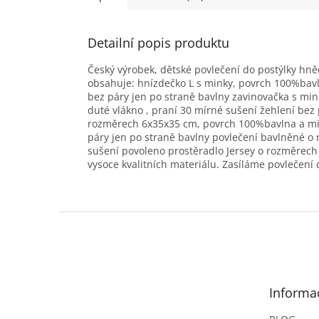
Detailní popis produktu
Český výrobek, dětské povlečení do postýlky hně
obsahuje: hnízdečko L s minky, povrch 100%bavl
bez páry jen po straně bavlny zavinovačka s mi
duté vlákno , praní 30 mírné sušení žehlení bez
rozměrech 6x35x35 cm, povrch 100%bavlna a mink
páry jen po straně bavlny povlečení bavlněné o 
sušení povoleno prostěradlo Jersey o rozměrech
vysoce kvalitních materiálu. Zasíláme povlečení 
Z
á
p
a
t
Informa
í