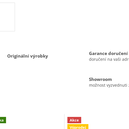
A
R
M
Garance doručení
Originální výrobky
doručení na vaši ad
A
Showroom
možnost vyzvednuti
ka
Akce
Výprodej