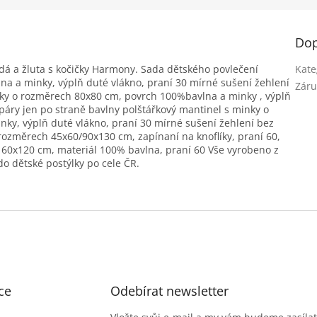
Dop
dá a žluta s kočičky Harmony. Sada dětského povlečení
Kate
na a minky, výplň duté vlákno, praní 30 mírné sušení žehlení
Záru
nky o rozměrech 80x80 cm, povrch 100%bavlna a minky , výplň
 páry jen po straně bavlny polštářkový mantinel s minky o
y, výplň duté vlákno, praní 30 mírné sušení žehlení bez
rozměrech 45x60/90x130 cm, zapínaní na knoflíky, praní 60,
 60x120 cm, materiál 100% bavlna, praní 60 Vše vyrobeno z
do dětské postýlky po cele ČR.
ce
Odebírat newsletter