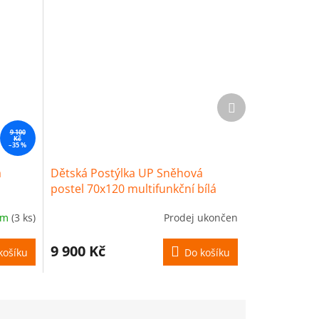
Další
produkt
9 100
Kč
–35 %
á
Dětská Postýlka UP Sněhová
postel 70x120 multifunkční bílá
Bella
em
(3 ks)
Prodej ukončen
9 900 Kč
košíku
Do košíku