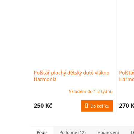
Polštář plochý dětský duté vlákno
Polštá
Harmonia
Harmo
Skladem do 1-2 týdnu
250 Kč
270 
Do košíku
Popis
Podobné (12)
Hodnocení
D