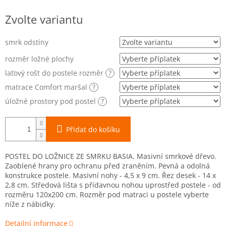
Měrná
Zvolte variantu
cena:
smrk odstíny
rozměr ložné plochy
laťový rošt do postele rozměr
?
matrace Comfort maršal
?
úložné prostory pod postel
?
Přidat do košíku
POSTEL DO LOŽNICE ZE SMRKU BASIA. Masivní smrkové dřevo.
Zaoblené hrany pro ochranu před zraněním. Pevná a odolná
konstrukce postele. Masivní nohy - 4,5 x 9 cm. Řez desek - 14 x
2,8 cm. Středová lišta s přídavnou nohou uprostřed postele - od
rozměru 120x200 cm. Rozměr pod matraci u postele vyberte
níže z nábidky.
Detailní informace