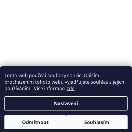
Tento web používá soubory cookie. Dalším
procházením tohoto webu vyjadřujete souhlas s jejich
používáním.. Více informací
zde
.
Nastavení
Vytvořil Shoptet
Odmítnout
Souhlasím
Copyright 2026
Nabytek-vencl.cz
. Všechna práva vyhrazena.