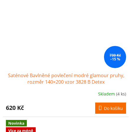
730 Kč
–15 %
Saténové Bavlněné povlečení modré glamour pruhy,
rozměr 140×200 vzor 3828 B Detex
Skladem
(4 ks)
620 Kč
Do košíku
Novinka
Více za méně