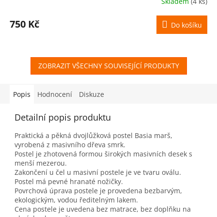
Skladem
(4 ks)
750 Kč
Do košíku
ZOBRAZIT VŠECHNY SOUVISEJÍCÍ PRODUKTY
Popis
Hodnocení
Diskuze
Detailní popis produktu
Praktická a pěkná dvojlůžková postel Basia marš,
vyrobená z masivního dřeva smrk.
Postel je zhotovená formou širokých masivních desek s
menší mezerou.
Zakončení u čel u masivní postele je ve tvaru oválu.
Postel má pevné hranaté nožičky.
Povrchová úprava postele je provedena bezbarvým,
ekologickým, vodou ředitelným lakem.
Cena postele je uvedena bez matrace, bez doplňku na