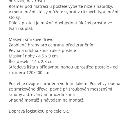
obrázku, bez roštu.
Rozměr pod matraci u postele vyberte níže z nábidky.
V menu noční stolky můžete vybrat z různých typu noční
stolky.
Dále k posteli je možné doobjednat úložný prostor ve
tvaru šuplat.
Masivní smrkové dřevo
Zaoblené hrany pro ochranu před zraněním
Pevná a odolná konstrukce postele
Masivní nohy - 4,5 x 9 cm
Řez desek - 14 x 2,8 cm
Středová lišta s přídavnou nohou uprostřed postele - od
rozměru 120x200 cm
Postel je dvojitě chráněna vodním lakem. Postel vyrobená
ze smrkového dřeva, pevně přišroubován mosaznými
šrouby a dřevěnými hmoždinkami
Snadná montáž s návodem na montaž.
Doprava logistikou pro cele ČR.