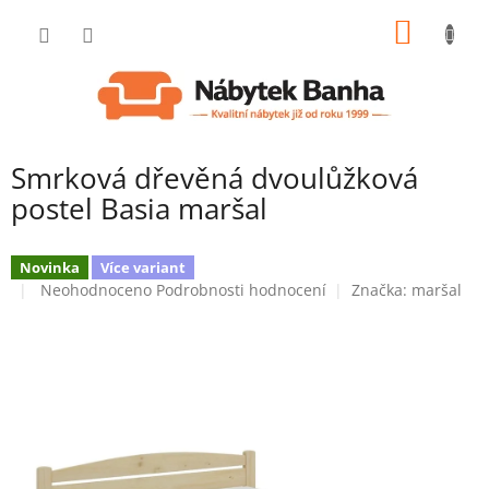
Přejít
NÁKUP
na
obsah
KOŠÍK
Smrková dřevěná dvoulůžková
postel Basia maršal
Novinka
Více variant
Průměrné
Neohodnoceno
Podrobnosti hodnocení
Značka:
maršal
hodnocení
produktu
je
0,0
z
5
hvězdiček.