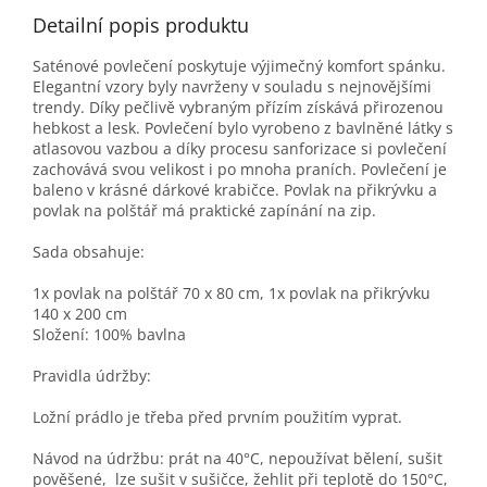
Detailní popis produktu
Saténové povlečení poskytuje výjimečný komfort spánku.
Elegantní vzory byly navrženy v souladu s nejnovějšími
trendy. Díky pečlivě vybraným přízím získává přirozenou
hebkost a lesk. Povlečení bylo vyrobeno z bavlněné látky s
atlasovou vazbou a díky procesu sanforizace si povlečení
zachovává svou velikost i po mnoha praních. Povlečení je
baleno v krásné dárkové krabičce. Povlak na přikrývku a
povlak na polštář má praktické zapínání na zip.
Sada obsahuje:
1x povlak na polštář 70 x 80 cm, 1x povlak na přikrývku
140 x 200 cm
Složení: 100% bavlna
Pravidla údržby:
Ložní prádlo je třeba před prvním použitím vyprat.
Návod na údržbu: prát na 40°C, nepoužívat bělení, sušit
pověšené, lze sušit v sušičce, žehlit při teplotě do 150°C,