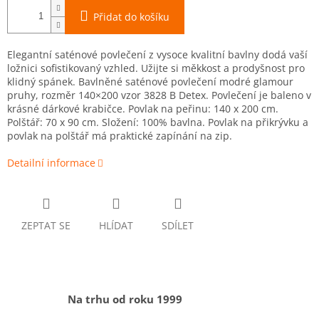
Přidat do košíku
Elegantní saténové povlečení z vysoce kvalitní bavlny dodá vaší
ložnici sofistikovaný vzhled. Užijte si měkkost a prodyšnost pro
klidný spánek. Bavlněné saténové povlečení modré glamour
pruhy, rozměr 140×200 vzor 3828 B Detex. Povlečení je baleno v
krásné dárkové krabičce. Povlak na peřinu: 140 x 200 cm.
Polštář: 70 x 90 cm. Složení: 100% bavlna. Povlak na přikrývku a
povlak na polštář má praktické zapínání na zip.
Detailní informace
ZEPTAT SE
HLÍDAT
SDÍLET
Na trhu od roku 1999