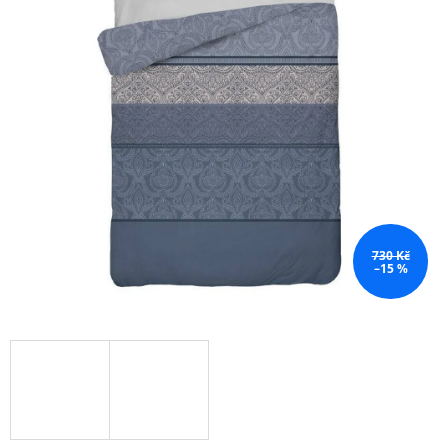
730 Kč
–15 %