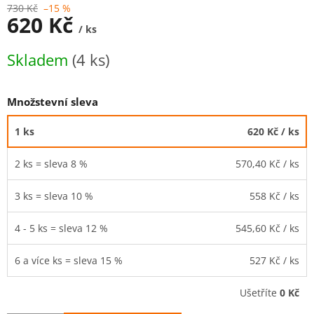
730 Kč
–15 %
620 Kč
/ ks
Měrná
Skladem
(4 ks)
cena:
Množstevní sleva
1 ks
620 Kč
/ ks
2 ks = sleva 8 %
570,40 Kč
/ ks
3 ks = sleva 10 %
558 Kč
/ ks
4 - 5 ks = sleva 12 %
545,60 Kč
/ ks
6 a více ks = sleva 15 %
527 Kč
/ ks
Ušetříte
0 Kč