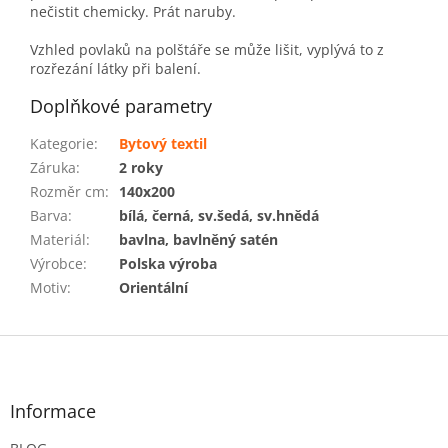
nečistit chemicky. Prát naruby.
Vzhled povlaků na polštáře se může lišit, vyplývá to z
rozřezání látky při balení.
Doplňkové parametry
Kategorie
:
Bytový textil
Záruka
:
2 roky
Rozměr cm
:
140x200
Barva
:
bílá, černá, sv.šedá, sv.hnědá
Materiál
:
bavlna, bavlněný satén
Výrobce
:
Polska výroba
Motiv
:
Orientální
Z
á
p
a
Informace
t