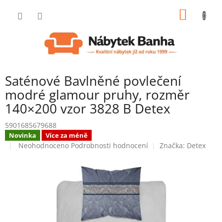
Přejít
NÁKUP
na
obsah
KOŠÍK
Saténové Bavlněné povlečení
modré glamour pruhy, rozměr
140×200 vzor 3828 B Detex
5901685679688
Novinka
Více za méně
Průměrné
Neohodnoceno
Podrobnosti hodnocení
Značka:
Detex
hodnocení
produktu
je
0,0
z
5
hvězdiček.