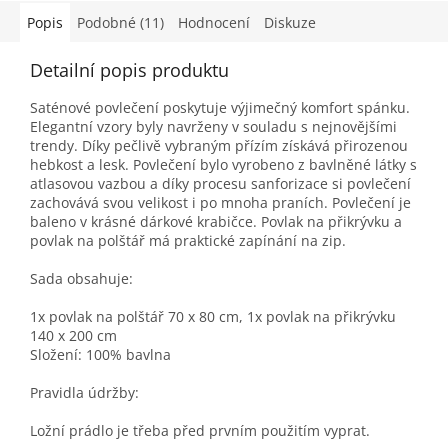
Popis
Podobné (11)
Hodnocení
Diskuze
Detailní popis produktu
Saténové povlečení poskytuje výjimečný komfort spánku.
Elegantní vzory byly navrženy v souladu s nejnovějšími
trendy. Díky pečlivě vybraným přízím získává přirozenou
hebkost a lesk. Povlečení bylo vyrobeno z bavlněné látky s
atlasovou vazbou a díky procesu sanforizace si povlečení
zachovává svou velikost i po mnoha praních. Povlečení je
baleno v krásné dárkové krabičce. Povlak na přikrývku a
povlak na polštář má praktické zapínání na zip.
Sada obsahuje:
1x povlak na polštář 70 x 80 cm, 1x povlak na přikrývku
140 x 200 cm
Složení: 100% bavlna
Pravidla údržby:
Ložní prádlo je třeba před prvním použitím vyprat.