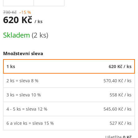
730 Kč
–15 %
620 Kč
/ ks
Měrná
Skladem
(2 ks)
cena:
Množstevní sleva
1 ks
620 Kč
/ ks
2 ks = sleva 8 %
570,40 Kč
/ ks
3 ks = sleva 10 %
558 Kč
/ ks
4 - 5 ks = sleva 12 %
545,60 Kč
/ ks
6 a více ks = sleva 15 %
527 Kč
/ ks
Ušetříte
0 Kč