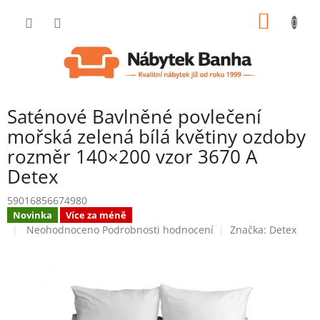
Přejít
NÁKUP
na
obsah
KOŠÍK
Saténové Bavlněné povlečení
mořská zelená bílá květiny ozdoby
rozměr 140×200 vzor 3670 A
Detex
59016856674980
Novinka
Více za méně
Průměrné
Neohodnoceno
Podrobnosti hodnocení
Značka:
Detex
hodnocení
produktu
je
0,0
z
5