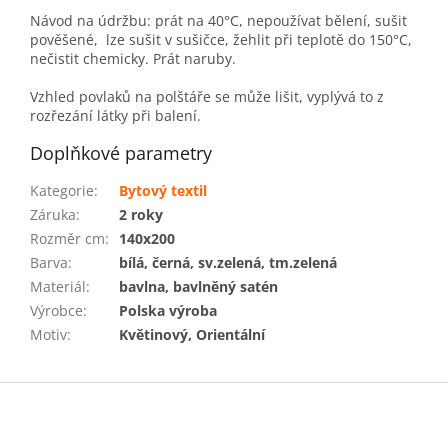
Návod na údržbu: prát na 40°C, nepoužívat bělení, sušit
pověšené, lze sušit v sušičce, žehlit při teplotě do 150°C,
nečistit chemicky. Prát naruby.
Vzhled povlaků na polštáře se může lišit, vyplývá to z
rozřezání látky při balení.
Doplňkové parametry
Kategorie
:
Bytový textil
Záruka
:
2 roky
Rozměr cm
:
140x200
Barva
:
bílá, černá, sv.zelená, tm.zelená
Materiál
:
bavlna, bavlněný satén
Výrobce
:
Polska výroba
Motiv
:
Květinový, Orientální
Z
á
p