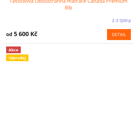
Taštičková Oboustranná matrace Canada Premium
Rib
2-3 týdny
5 600 Kč
od
DETAIL
Akce
Výprodej