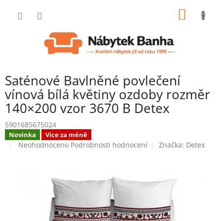
Přejít
NÁKUP
na
obsah
KOŠÍK
Saténové Bavlněné povlečení
vínová bílá květiny ozdoby rozměr
140×200 vzor 3670 B Detex
5901685675024
Novinka
Více za méně
Průměrné
Neohodnoceno
Podrobnosti hodnocení
Značka:
Detex
hodnocení
produktu
je
0,0
z
5
hvězdiček.