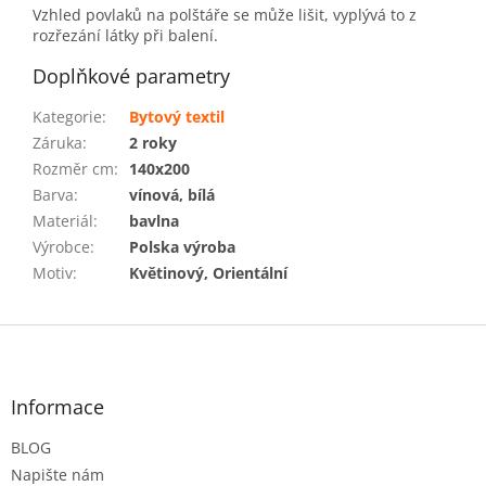
Vzhled povlaků na polštáře se může lišit, vyplývá to z
rozřezání látky při balení.
Doplňkové parametry
Kategorie
:
Bytový textil
Záruka
:
2 roky
Rozměr cm
:
140x200
Barva
:
vínová, bílá
Materiál
:
bavlna
Výrobce
:
Polska výroba
Motiv
:
Květinový, Orientální
Z
á
p
a
Informace
t
BLOG
í
Napište nám