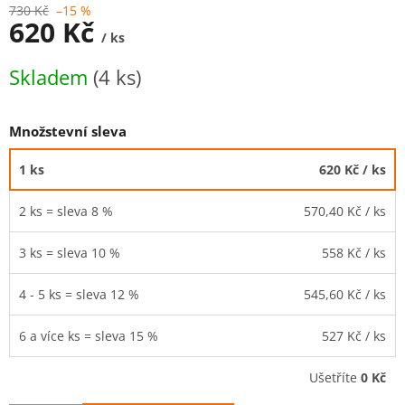
730 Kč
–15 %
620 Kč
/ ks
Měrná
Skladem
(4 ks)
cena:
Množstevní sleva
1 ks
620 Kč
/ ks
2 ks = sleva 8 %
570,40 Kč
/ ks
3 ks = sleva 10 %
558 Kč
/ ks
4 - 5 ks = sleva 12 %
545,60 Kč
/ ks
6 a více ks = sleva 15 %
527 Kč
/ ks
Ušetříte
0 Kč