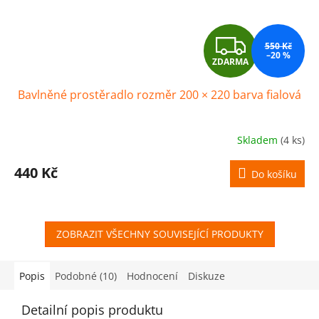
Z
550 Kč
–20 %
ZDARMA
D
Bavlněné prostěradlo rozměr 200 × 220 barva fialová
A
R
Skladem
(4 ks)
M
440 Kč
Do košíku
A
ZOBRAZIT VŠECHNY SOUVISEJÍCÍ PRODUKTY
Popis
Podobné (10)
Hodnocení
Diskuze
Detailní popis produktu