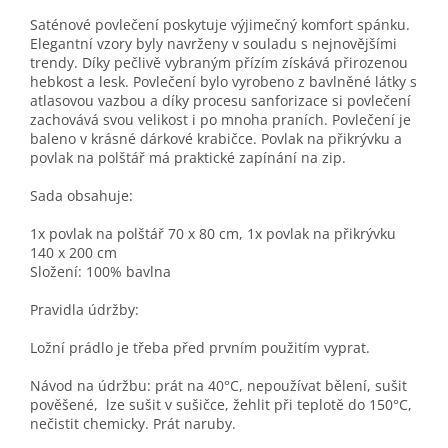
Saténové povlečení poskytuje výjimečný komfort spánku.
Elegantní vzory byly navrženy v souladu s nejnovějšími
trendy. Díky pečlivě vybraným přízím získává přirozenou
hebkost a lesk. Povlečení bylo vyrobeno z bavlněné látky s
atlasovou vazbou a díky procesu sanforizace si povlečení
zachovává svou velikost i po mnoha praních. Povlečení je
baleno v krásné dárkové krabičce. Povlak na přikrývku a
povlak na polštář má praktické zapínání na zip.
Sada obsahuje:
1x povlak na polštář 70 x 80 cm, 1x povlak na přikrývku
140 x 200 cm
Složení: 100% bavlna
Pravidla údržby:
Ložní prádlo je třeba před prvním použitím vyprat.
Návod na údržbu: prát na 40°C, nepoužívat bělení, sušit
pověšené, lze sušit v sušičce, žehlit při teplotě do 150°C,
nečistit chemicky. Prát naruby.