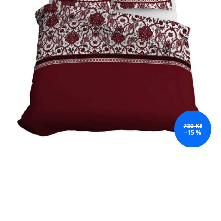
730 Kč
–15 %