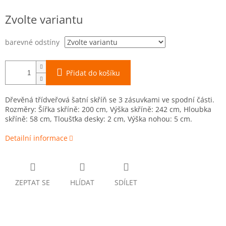
Měrná
Zvolte variantu
cena:
barevné odstíny
Přidat do košíku
Dřevěná třídveřová šatní skříň se 3 zásuvkami ve spodní části.
Rozměry: Šířka skříně: 200 cm, Výška skříně: 242 cm, Hloubka
skříně: 58 cm, Tloušťka desky: 2 cm, Výška nohou: 5 cm.
Detailní informace
ZEPTAT SE
HLÍDAT
SDÍLET