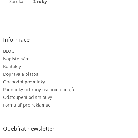
Záruka
:
2 roky
Z
á
p
a
Informace
t
BLOG
í
Napište nám
Kontakty
Doprava a platba
Obchodní podmínky
Podmínky ochrany osobních údajů
Odstoupení od smlouvy
Formulář pro reklamaci
Odebírat newsletter