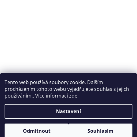
Tento web používá soubory cookie. Dalším
procházením tohoto webu vyjadřujete souhlas s jejich
používáním.. Více informací
zde
.
Nastavení
Vytvořil Shoptet
Odmítnout
Souhlasím
Copyright 2026
Nabytek-vencl.cz
. Všechna práva vyhrazena.