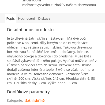
Showroom
možnost vyzvednuti zboží v našem showroomu
Popis
Hodnocení
Diskuze
Detailní popis produktu
Je to dřevěná šatní skříň s nástavcem. Má dvě boční
police se 4 policemi, díky kterým se do ní vejde více
oblečení než většina šatních skříní. Takovou dřevěnou
borovicovou šatní skříň lze umístit do šatny, ložnice,
obývacího pokoje a dokonce i do předsíně. Může být i
součástí vybavení dětského pokoje. Vybírat můžete také z
různých barev čel šatních skříní. Dřevěné šatní skříně
dodají vašemu interiéru teplo. Skvěle se však hodí i pro
moderní a velmi současné dekorace. Rozměry: Šířka
skříně: 200 cm, Výška skříně: 242 cm, Hloubka skříně: 58
cm, Tloušťka desky: 2 cm, Výška nohou: 5 cm.
Doplňkové parametry
Kategorie
:
Šatní skříně