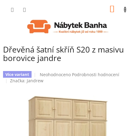
Přejít
NÁKUP
na
obsah
KOŠÍK
Dřevěná šatní skříň S20 z masivu
borovice jandre
Průměrné
Neohodnoceno
Podrobnosti hodnocení
Více variant
hodnocení
Značka:
Jandrew
produktu
je
0,0
z
5
hvězdiček.