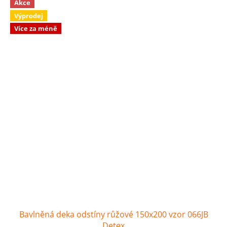
Akce
Výprodej
Více za méně
Bavlněná deka odstíny růžové 150x200 vzor 066JB
Detex