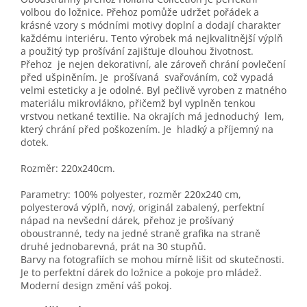
volbou do ložnice. Přehoz pomůže udržet pořádek a
krásné vzory s módními motivy doplní a dodají charakter
každému interiéru. Tento výrobek má nejkvalitnější výplň
a použitý typ prošívání zajišťuje dlouhou životnost.
Přehoz je nejen dekorativní, ale zároveň chrání povlečení
před ušpiněním. Je prošívaná svařováním, což vypadá
velmi esteticky a je odolné. Byl pečlivě vyroben z matného
materiálu mikrovlákno, přičemž byl vyplněn tenkou
vrstvou netkané textilie. Na okrajích má jednoduchý lem,
který chrání před poškozením. Je hladký a příjemný na
dotek.
Rozměr: 220x240cm.
Parametry: 100% polyester, rozměr 220x240 cm,
polyesterová výplň, nový, originál zabalený, perfektní
nápad na nevšední dárek, přehoz je prošívaný
oboustranné, tedy na jedné straně grafika na straně
druhé jednobarevná, prát na 30 stupňů.
Barvy na fotografiích se mohou mírně lišit od skutečnosti.
Je to perfektní dárek do ložnice a pokoje pro mládež.
Moderní design změní váš pokoj.