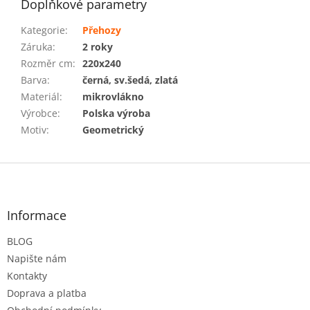
Doplňkové parametry
Kategorie
:
Přehozy
Záruka
:
2 roky
Rozměr cm
:
220x240
Barva
:
černá, sv.šedá, zlatá
Materiál
:
mikrovlákno
Výrobce
:
Polska výroba
Motiv
:
Geometrický
Z
á
p
a
Informace
t
BLOG
í
Napište nám
Kontakty
Doprava a platba