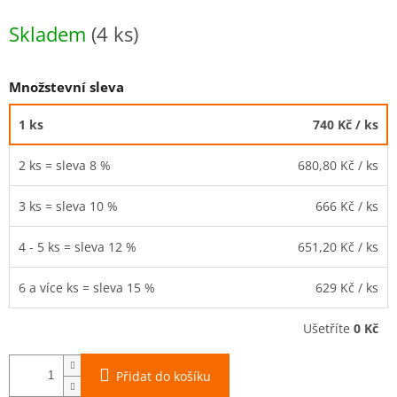
Měrná
Skladem
(4 ks)
cena:
Množstevní sleva
1 ks
740 Kč
/ ks
2 ks = sleva 8 %
680,80 Kč
/ ks
3 ks = sleva 10 %
666 Kč
/ ks
4 - 5 ks = sleva 12 %
651,20 Kč
/ ks
6 a více ks = sleva 15 %
629 Kč
/ ks
Ušetříte
0 Kč
Přidat do košíku