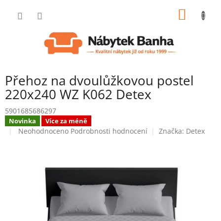
Přejít
NÁKUP
na
obsah
KOŠÍK
Přehoz na dvoulůžkovou postel
220x240 WZ K062 Detex
5901685686297
Novinka
Více za méně
Průměrné
Neohodnoceno
Podrobnosti hodnocení
Značka:
Detex
hodnocení
produktu
je
0,0
z
5
hvězdiček.