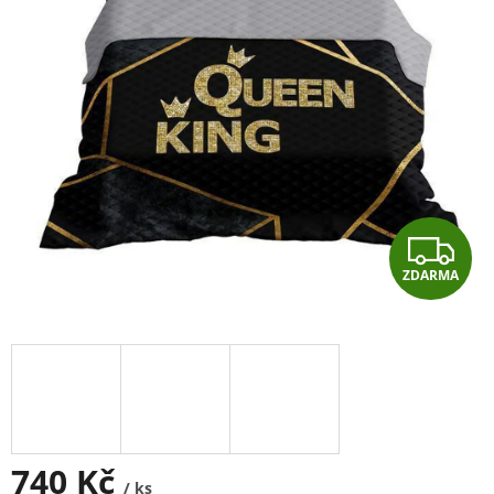
Z
ZDARMA
D
A
R
M
A
740 Kč
/ ks