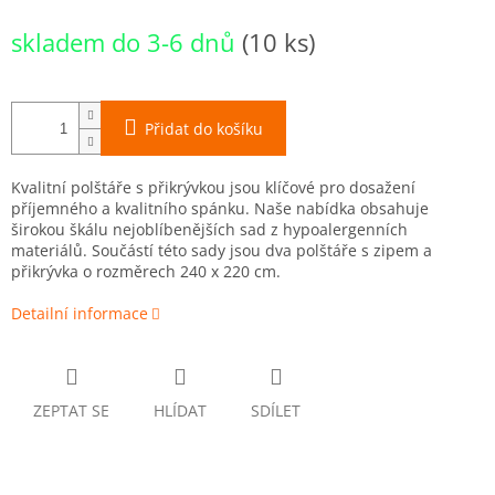
Měrná
skladem do 3-6 dnů
(10 ks)
cena:
Přidat do košíku
Kvalitní polštáře s přikrývkou jsou klíčové pro dosažení
příjemného a kvalitního spánku. Naše nabídka obsahuje
širokou škálu nejoblíbenějších sad z hypoalergenních
materiálů. Součástí této sady jsou dva polštáře s zipem a
přikrývka o rozměrech 240 x 220 cm.
Detailní informace
ZEPTAT SE
HLÍDAT
SDÍLET