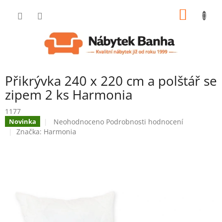
Přejít
NÁKUP
na
obsah
KOŠÍK
Přikrývka 240 x 220 cm a polštář se
zipem 2 ks Harmonia
1177
Průměrné
Neohodnoceno
Podrobnosti hodnocení
Novinka
hodnocení
Značka:
Harmonia
produktu
je
0,0
z
5
hvězdiček.