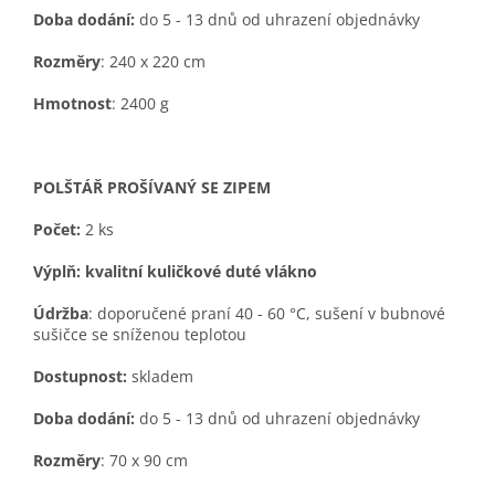
Doba dod
ání:
do 5 - 13 dnů od uhrazení objednávky
Rozměry
: 240 x 220 cm
Hmotnost
: 2400 g
POLŠTÁŘ PROŠÍVANÝ SE ZIPEM
Počet:
2 ks
Výplň:
kvalitní kuličkové duté vlákno
Údržba
: doporučené praní 40 - 60 °C, sušení v bubnové
sušičce se sníženou teplotou
Dostupnost:
skladem
Doba dod
ání:
do 5 - 13 dnů od uhrazení objednávky
Rozměry
: 70 x 90 cm