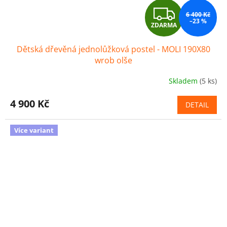
Z
6 400 Kč
–23 %
ZDARMA
D
Dětská dřevěná jednolůžková postel - MOLI 190X80
A
wrob olše
R
Skladem
(5 ks)
M
4 900 Kč
DETAIL
A
Více variant