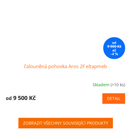
od
9 900 Kč
až
–4 %
čalouněná pohovka Aros 2F eltapmeb
Skladem
(>10 ks)
9 500 Kč
od
DETAIL
ZOBRAZIT VŠECHNY SOUVISEJÍCÍ PRODUKTY