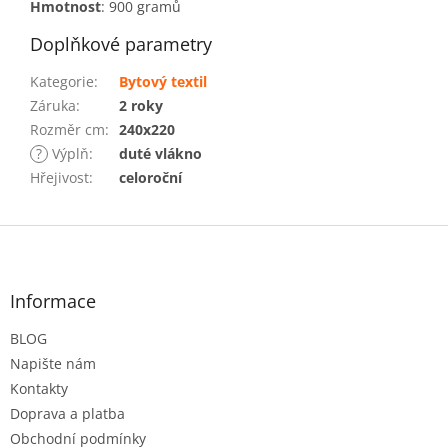
Hmotnost
: 900 gramů
Doplňkové parametry
Kategorie
:
Bytový textil
Záruka
:
2 roky
Rozměr cm
:
240x220
?
Výplň
:
duté vlákno
Hřejivost
:
celoroční
Z
á
p
a
Informace
t
BLOG
í
Napište nám
Kontakty
Doprava a platba
Obchodní podmínky