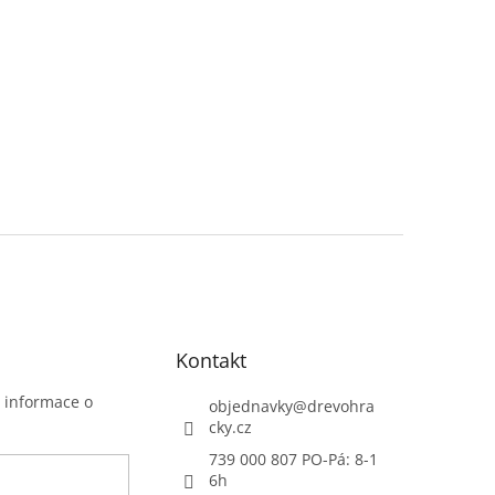
Kontakt
t informace o
objednavky
@
drevohra
cky.cz
739 000 807 PO-Pá: 8-1
6h