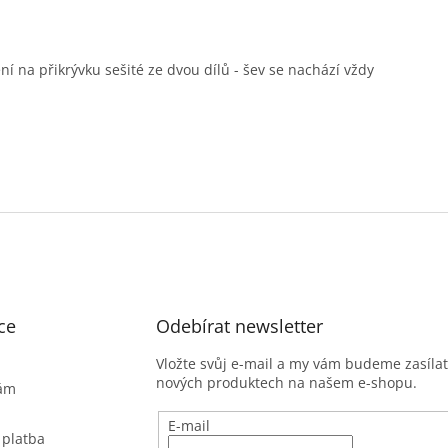
í na přikrývku sešité ze dvou dílů - šev se nachází vždy
ce
Odebírat newsletter
Vložte svůj e-mail a my vám budeme zasíla
nových produktech na našem e-shopu.
nám
E-mail
 platba