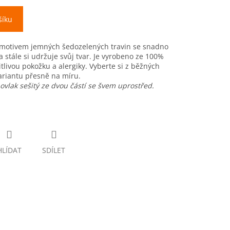
šíku
 motivem jemných šedozelených travin se snadno
 a stále si udržuje svůj tvar. Je vyrobeno ze 100%
itlivou pokožku a alergiky. Vyberte si z běžných
ariantu přesně na míru.
ovlak sešitý ze dvou částí se švem uprostřed.
HLÍDAT
SDÍLET