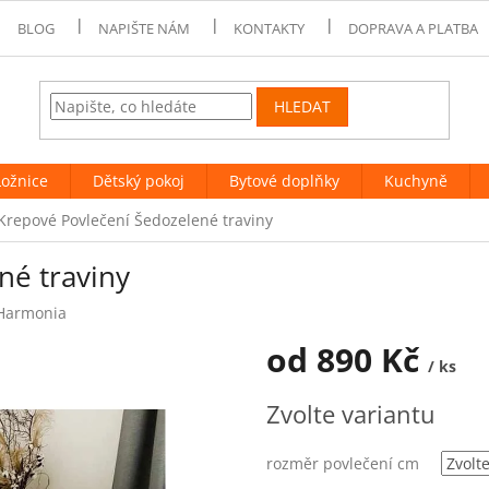
BLOG
NAPIŠTE NÁM
KONTAKTY
DOPRAVA A PLATBA
HLEDAT
Ložnice
Dětský pokoj
Bytové doplňky
Kuchyně
Krepové Povlečení Šedozelené traviny
né traviny
Harmonia
od
890 Kč
/ ks
Měrná
Zvolte variantu
cena:
rozměr povlečení cm