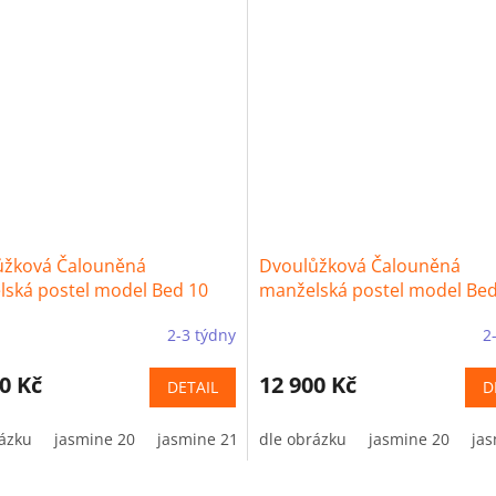
ůžková Čalouněná
Dvoulůžková Čalouněná
ská postel model Bed 10
manželská postel model Bed
Rib
2-3 týdny
2
0 Kč
12 900 Kč
DETAIL
D
ázku
e 24
jasmine 29
jasmine 20
jasmine 34
jasmine 21
jasmine 60
dle obrázku
jasmine 24
jasmine 61
jasmine 29
jasmine 20
jasm
jas
jas