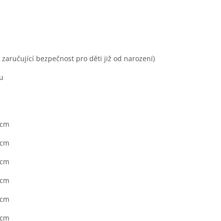
y zaručující bezpečnost pro děti již od narození)
lu
 cm
 cm
 cm
 cm
 cm
 cm