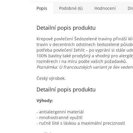
Popis
Podobné (6)
Hodnocení
Di
Detailní popis produktu
Krepové povlečení Šedozelené traviny přináší kl
travin v decentních odstínech šedozelené působí
potřeba povlečení žehlit – po vyprání si stále udr
100% bavlny také prodyšný a vhodný pro alergiky 
rozměrech i na míru podle vašich požadavků.
Poznámka: U francouzských variant je šev veden
Český výrobek.
Detailní popis produktu
Výhody:
- antialergenní materiál
- mnohostranné využití
- ručně šité s láskou a maximální precizností