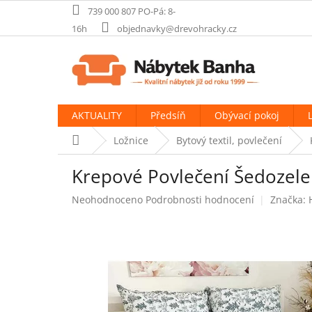
Přejít
739 000 807 PO-Pá: 8-
na
16h
objednavky@drevohracky.cz
obsah
AKTUALITY
Předsíň
Obývací pokoj
Domů
Ložnice
Bytový textil, povlečení
Krepové Povlečení Šedozele
Průměrné
Neohodnoceno
Podrobnosti hodnocení
Značka:
hodnocení
produktu
je
0,0
z
5
hvězdiček.