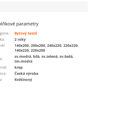
lňkové parametry
gorie
:
Bytový textil
ka
:
2 roky
měr
140x200, 200x200, 240x220, 220x220,
140x220, 220x200
sv.modrá, bílá, sv.zelená, sv.šedá,
a
:
tm.modrá
riál
:
krep
bce
:
Česká výroba
v
:
Květinový