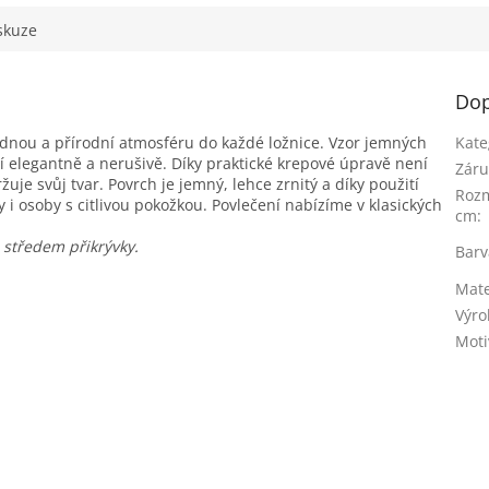
skuze
Dop
idnou a přírodní atmosféru do každé ložnice. Vzor jemných
Kate
 elegantně a nerušivě. Díky praktické krepové úpravě není
Záru
žuje svůj tvar. Povrch je jemný, lehce zrnitý a díky použití
Roz
i osoby s citlivou pokožkou. Povlečení nabízíme v klasických
cm
:
 středem přikrývky.
Barv
Mate
Výro
Moti