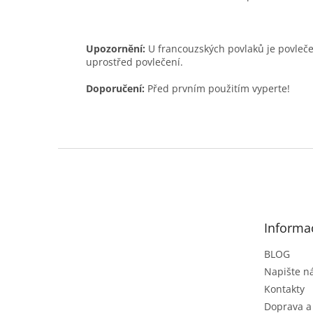
Upozornění:
U francouzských povlaků je povlečen
uprostřed povlečení.
Doporučení:
Před prvním použitím vyperte!
Z
á
p
a
t
Informa
í
BLOG
Napište 
Kontakty
Doprava a