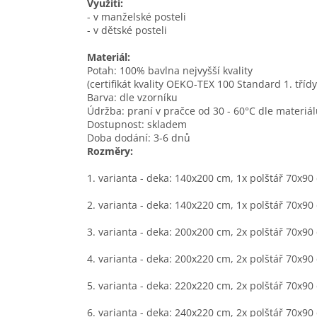
Využití:
- v manželské posteli
- v dětské posteli
Materiál:
Potah: 100% bavlna nejvyšší kvality
(certifikát kvality OEKO-TEX 100 Standard 1. tříd
Barva: dle vzorníku
Údržba: praní v pračce od 30 - 60°C dle materiá
Dostupnost: skladem
Doba dodání: 3-6 dnů
Rozměry:
1. varianta - deka:
140x200
cm, 1x polštář 70x90
2. varianta - deka:
140x220
cm, 1x polštář 70x90
3. varianta - deka:
200x200
cm, 2x polštář 70x90
4. varianta - deka:
200x220
cm, 2x polštář 70x90
5. varianta - deka:
220x220
cm, 2x polštář 70x90
6. varianta - deka:
240x220
cm, 2x polštář 70x90