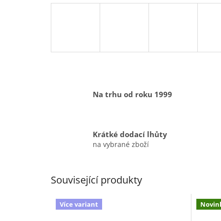
Na trhu od roku 1999
Krátké dodací lhůty
na vybrané zboží
Související produkty
Více variant
Novin