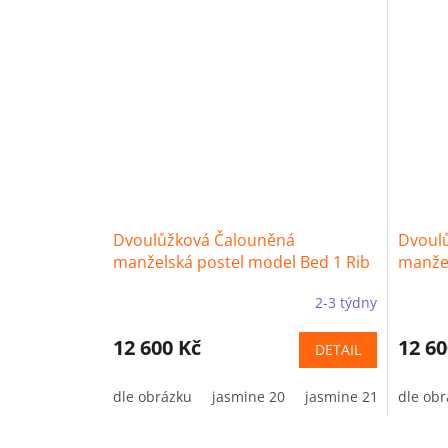
Dvoulůžková Čalouněná
Dvoul
manželská postel model Bed 1 Rib
manžel
Rib
2-3 týdny
12 600 Kč
12 60
DETAIL
dle obrázku
jasmine 20
jasmine 21
dle obr
jasmin