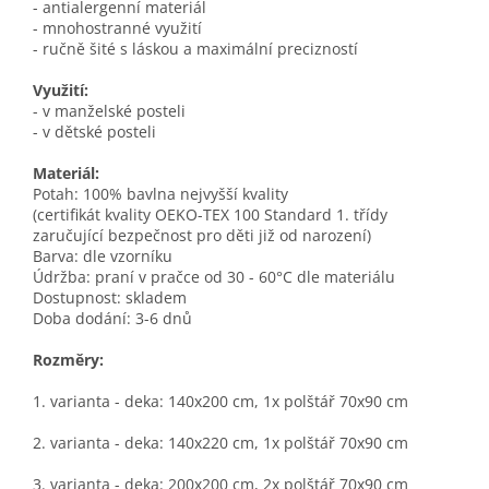
- antialergenní materiál
- mnohostranné využití
- ručně šité s láskou a maximální precizností
Využití:
- v manželské posteli
- v dětské posteli
Materiál:
Potah: 100% bavlna nejvyšší kvality
(certifikát kvality OEKO-TEX 100 Standard 1. třídy
zaručující bezpečnost pro děti již od narození)
Barva: dle vzorníku
Údržba: praní v pračce od 30 - 60°C dle materiálu
Dostupnost: skladem
Doba dodání: 3-6 dnů
Rozměry:
1. varianta - deka:
140x200
cm, 1x polštář 70x90 cm
2. varianta - deka:
140x220
cm, 1x polštář 70x90 cm
3. varianta - deka:
200x200
cm, 2x polštář 70x90 cm