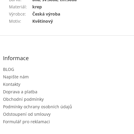
Materiál
:
krep
Výrobce
:
Česká výroba
Motiv
:
Květinový
Z
á
p
a
Informace
t
BLOG
í
Napište nám
Kontakty
Doprava a platba
Obchodní podmínky
Podmínky ochrany osobních údajů
Odstoupení od smlouvy
Formulář pro reklamaci