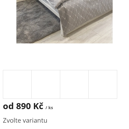
od
890 Kč
/ ks
Měrná
Zvolte variantu
cena: