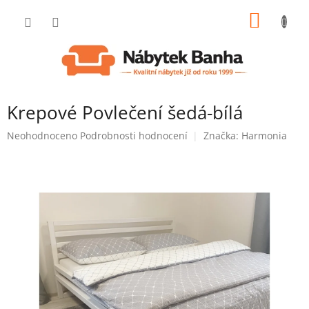
Přejít
NÁKUP
na
obsah
KOŠÍK
Krepové Povlečení šedá-bílá
Průměrné
Neohodnoceno
Podrobnosti hodnocení
Značka:
Harmonia
hodnocení
produktu
je
0,0
z
5
hvězdiček.