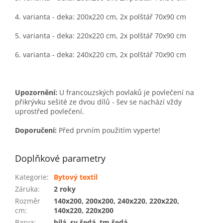
4. varianta - deka:
200x220
cm, 2x polštář 70x90 cm
5. varianta - deka:
220x220
cm, 2x polštář 70x90 cm
6. varianta - deka:
240x220
cm, 2x polštář 70x90 cm
Upozornění:
U francouzských povlaků je povlečení na
přikrývku sešité ze dvou dílů - šev se nachází vždy
uprostřed povlečení.
Doporučení:
Před prvním použitím vyperte!
Doplňkové parametry
Kategorie
:
Bytový textil
Záruka
:
2 roky
Rozměr
140x200, 200x200, 240x220, 220x220,
cm
:
140x220, 220x200
Barva
:
bílá, sv.šedá, tm.šedá