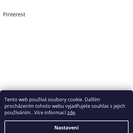
Pinterest
Tento web používá soubory cookie. Dalším
procházením tohoto webu vyjadřujete souhlas s jejich
používáním.. Více informací
zde
.
Nastavení
Vytvořil Shoptet