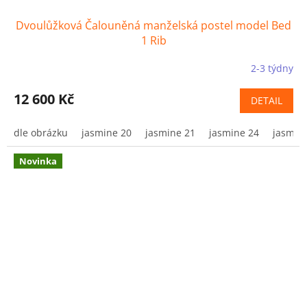
Dvoulůžková Čalouněná manželská postel model Bed
1 Rib
2-3 týdny
12 600 Kč
DETAIL
dle obrázku
jasmine 20
jasmine 21
jasmine 24
jasmin
Novinka