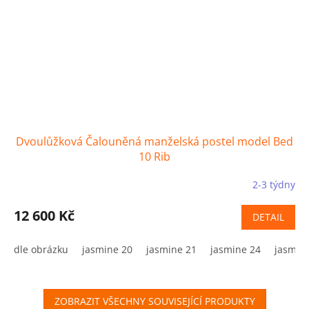
Dvoulůžková Čalouněná manželská postel model Bed
10 Rib
2-3 týdny
12 600 Kč
DETAIL
dle obrázku
jasmine 20
jasmine 21
jasmine 24
jasmin
ZOBRAZIT VŠECHNY SOUVISEJÍCÍ PRODUKTY