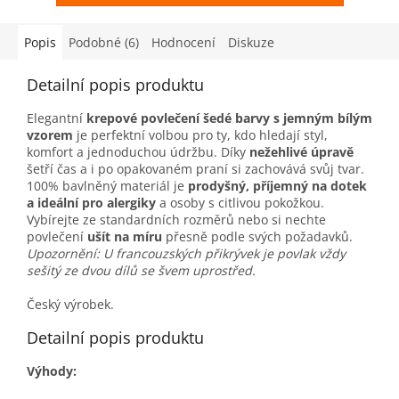
Popis
Podobné (6)
Hodnocení
Diskuze
Detailní popis produktu
Elegantní
krepové povlečení šedé barvy s jemným bílým
vzorem
je perfektní volbou pro ty, kdo hledají styl,
komfort a jednoduchou údržbu. Díky
nežehlivé úpravě
šetří čas a i po opakovaném praní si zachovává svůj tvar.
100% bavlněný materiál je
prodyšný, příjemný na dotek
a ideální pro alergiky
a osoby s citlivou pokožkou.
Vybírejte ze standardních rozměrů nebo si nechte
povlečení
ušít na míru
přesně podle svých požadavků.
Upozornění: U francouzských přikrývek je povlak vždy
sešitý ze dvou dílů se švem uprostřed.
Český výrobek.
Detailní popis produktu
Výhody: