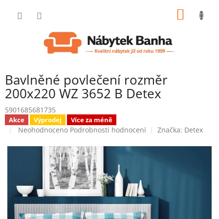
Přejít
NÁKUP
na
obsah
KOŠÍK
Bavlněné povlečení rozměr
200x220 WZ 3652 B Detex
5901685681735
Akce
Výprodej
Více za méně
Průměrné
Neohodnoceno
Podrobnosti hodnocení
Značka:
Detex
hodnocení
produktu
je
0,0
z
5
hvězdiček.