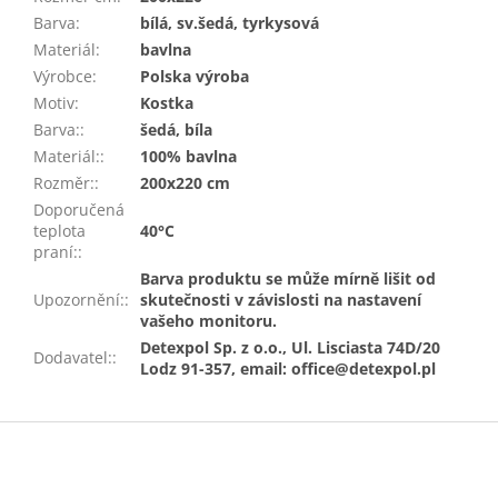
Barva
:
bílá, sv.šedá, tyrkysová
Materiál
:
bavlna
Výrobce
:
Polska výroba
Motiv
:
Kostka
Barva:
:
šedá, bíla
Materiál:
:
100% bavlna
Rozměr:
:
200x220 cm
Doporučená
teplota
40°C
praní:
:
Barva produktu se může mírně lišit od
Upozornění:
:
skutečnosti v závislosti na nastavení
vašeho monitoru.
Detexpol Sp. z o.o., Ul. Lisciasta 74D/20
Dodavatel:
:
Lodz 91-357, email: office@detexpol.pl
Z
á
p