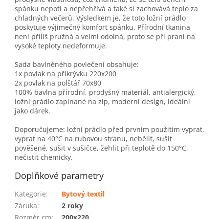
spánku nepotí a nepřehřívá a také si zachovává teplo za
chladných večerů. Výsledkem je, že toto ložní prádlo
poskytuje výjimečný komfort spánku. Přírodní tkanina
není příliš pružná a velmi odolná, proto se při praní na
vysoké teploty nedeformuje.
Sada bavlněného povlečení obsahuje:
1x povlak na přikrývku 220x200
2x povlak na polštář 70x80
100% bavlna přírodní, prodyšný materiál, antialergický,
ložní prádlo zapínané na zip, moderní design, ideální
jako dárek.
Doporučujeme: ložní prádlo před prvním použitím vyprat,
vyprat na 40°C na rubovou stranu, nebělit, sušit
pověšené, sušit v sušičce, žehlit při teplotě do 150°C,
nečistit chemicky.
Doplňkové parametry
Kategorie
:
Bytový textil
Záruka
:
2 roky
Rozměr cm
:
200x220