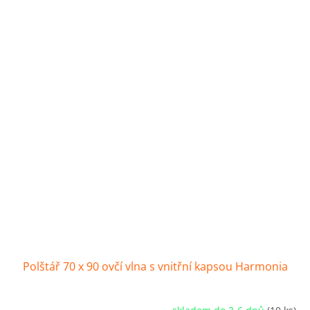
Polštář 70 x 90 ovčí vlna s vnitřní kapsou Harmonia