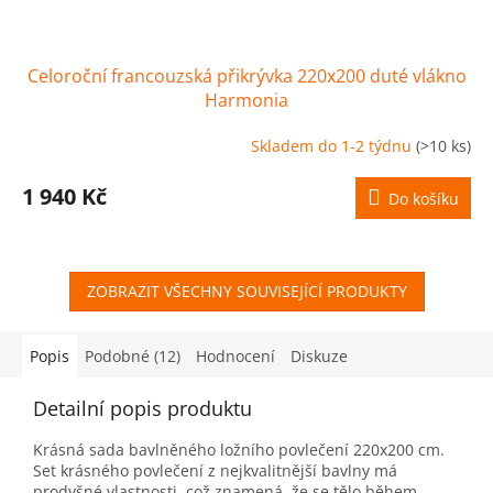
Celoroční francouzská přikrývka 220x200 duté vlákno
Harmonia
Skladem do 1-2 týdnu
(>10 ks)
1 940 Kč
Do košíku
ZOBRAZIT VŠECHNY SOUVISEJÍCÍ PRODUKTY
Popis
Podobné (12)
Hodnocení
Diskuze
Detailní popis produktu
Krásná sada bavlněného ložního povlečení 220x200 cm.
Set krásného povlečení z nejkvalitnější bavlny má
prodyšné vlastnosti, což znamená, že se tělo během