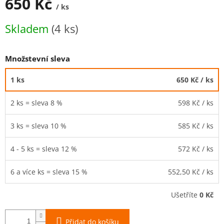
650 Kč
/ ks
Měrná
Skladem
(4 ks)
cena:
Množstevní sleva
1 ks
650 Kč
/ ks
2 ks = sleva 8 %
598 Kč
/ ks
3 ks = sleva 10 %
585 Kč
/ ks
4 - 5 ks = sleva 12 %
572 Kč
/ ks
6 a více ks = sleva 15 %
552,50 Kč
/ ks
Ušetříte
0 Kč
Přidat do košíku