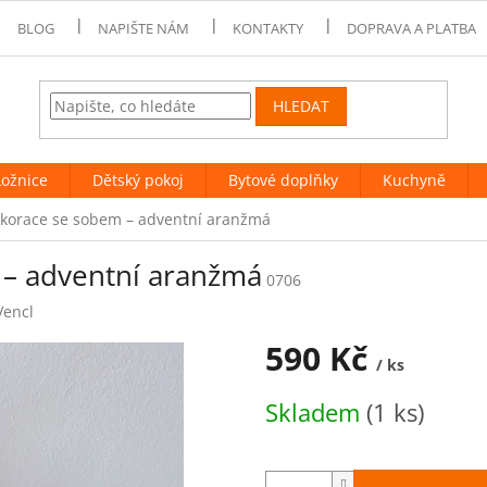
BLOG
NAPIŠTE NÁM
KONTAKTY
DOPRAVA A PLATBA
HLEDAT
Ložnice
Dětský pokoj
Bytové doplňky
Kuchyně
korace se sobem – adventní aranžmá
 – adventní aranžmá
0706
Vencl
590 Kč
/ ks
Měrná
Skladem
(1 ks)
cena: