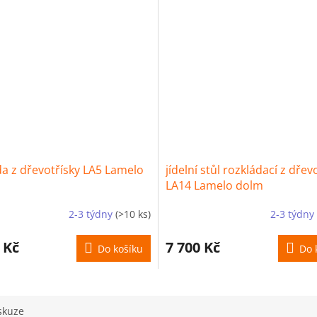
 z dřevotřísky LA5 Lamelo
jídelní stůl rozkládací z dřev
LA14 Lamelo dolm
2-3 týdny
(>10 ks)
2-3 týdny
 Kč
7 700 Kč
Do košíku
Do 
skuze