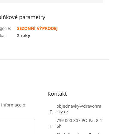
lňkové parametry
gorie
:
SEZONNÍ VÝPRODEJ
ka
:
2 roky
Kontakt
t informace o
objednavky
@
drevohra
cky.cz
739 000 807 PO-Pá: 8-1
6h