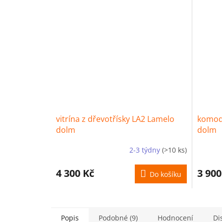
vitrína z dřevotřísky LA2 Lamelo
komoda
dolm
dolm
2-3 týdny
(>10 ks)
4 300 Kč
3 900
Do košíku
Popis
Podobné (9)
Hodnocení
Di