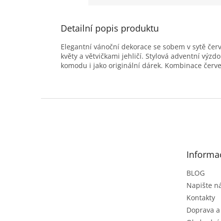
Detailní popis produktu
Elegantní vánoční dekorace se sobem v sytě če
květy a větvičkami jehličí. Stylová adventní vý
komodu i jako originální dárek. Kombinace červen
Z
á
p
a
t
Informa
í
BLOG
Napište 
Kontakty
Doprava a