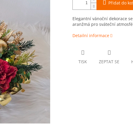
Přidat do ko
Elegantní vánoční dekorace se
aranžmá pro sváteční atmosf
Detailní informace
TISK
ZEPTAT SE