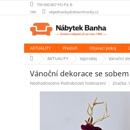
Přejít
739 000 807 PO-Pá: 8-
na
16h
objednavky@drevohracky.cz
obsah
AKTUALITY
Předsíň
Obývací pokoj
Domů
AKTUALITY
Výprodej
Vánoční de
Vánoční dekorace se sobem
Průměrné
Neohodnoceno
Podrobnosti hodnocení
Značka:
hodnocení
produktu
je
0,0
z
5
hvězdiček.