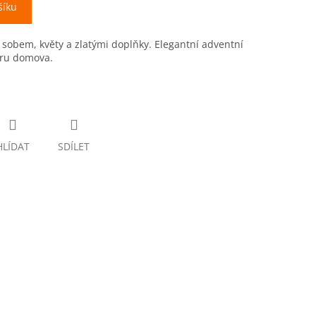
šíku
 sobem, květy a zlatými doplňky. Elegantní adventní
éru domova.
HLÍDAT
SDÍLET