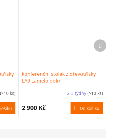
Další
produkt
otřísky
konferenční stolek z dřevotřísky
LA9 Lamelo dolm
(>10 ks)
2-3 týdny
(>10 ks)
2 900 Kč
košíku
Do košíku