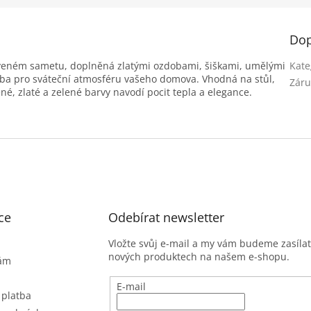
Dop
rveném sametu, doplněná zlatými ozdobami, šiškami, umělými
Kate
zdoba pro sváteční atmosféru vašeho domova. Vhodná na stůl,
Záru
é, zlaté a zelené barvy navodí pocit tepla a elegance.
ce
Odebírat newsletter
Vložte svůj e-mail a my vám budeme zasíla
nových produktech na našem e-shopu.
nám
E-mail
 platba