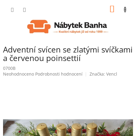
Přejít
NÁKUP
na
obsah
KOŠÍK
Adventní svícen se zlatými svíčkami
a červenou poinsettií
0700B
Průměrné
Neohodnoceno
Podrobnosti hodnocení
Značka:
Vencl
hodnocení
produktu
je
0,0
z
5
hvězdiček.