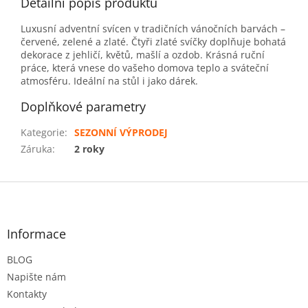
Detailní popis produktu
Luxusní adventní svícen v tradičních vánočních barvách –
červené, zelené a zlaté. Čtyři zlaté svíčky doplňuje bohatá
dekorace z jehličí, květů, mašlí a ozdob. Krásná ruční
práce, která vnese do vašeho domova teplo a sváteční
atmosféru. Ideální na stůl i jako dárek.
Doplňkové parametry
Kategorie
:
SEZONNÍ VÝPRODEJ
Záruka
:
2 roky
Z
á
p
a
Informace
t
BLOG
í
Napište nám
Kontakty