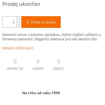
Měrná
Prodej ukončen
cena:
Přidat do košíku
Adventní svícen s bohatou výzdobou, čtyřmi zlatými svíčkami a
červenou poinsettií. Elegantní dekorace pro váš vánoční stůl.
Detailní informace
ZEPTAT SE
HLÍDAT
SDÍLET
Na trhu od roku 1999