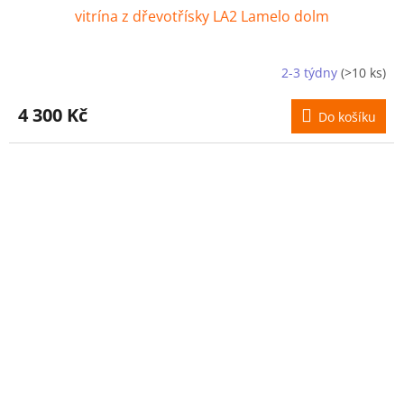
vitrína z dřevotřísky LA2 Lamelo dolm
2-3 týdny
(>10 ks)
4 300 Kč
Do košíku