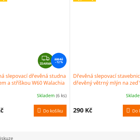
Z
330 Kč
–12 %
ZDARMA
D
A
á slepovací dřevěná studna
Dřevěná slepovací stavebni
R
em a stříškou W60 Walachia
dřevěný větrný mlýn na zeď
M
Walachia
A
Skladem
(6 ks)
Sklad
Kč
290 Kč
Do košíku
Do 
iskuze