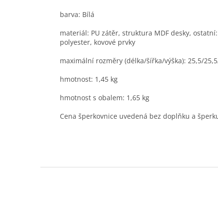
barva: Bílá
materiál: PU zátěr, struktura MDF desky, ostatní: s
polyester, kovové prvky
maximální rozměry (délka/šířka/výška): 25,5/25,
hmotnost: 1,45 kg
hmotnost s obalem: 1,65 kg
Cena šperkovnice uvedená bez doplňku a šperk
Z
á
p
a
t