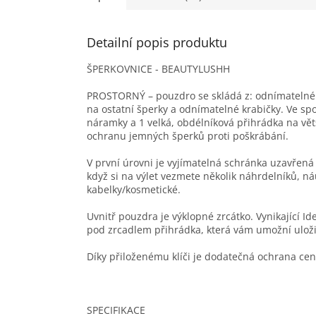
Detailní popis produktu
ŠPERKOVNICE - BEAUTYLUSHH
PROSTORNÝ – pouzdro se skládá z: odnímatelného
na ostatní šperky a odnímatelné krabičky. Ve spo
náramky a 1 velká, obdélníková přihrádka na vě
ochranu jemných šperků proti poškrábání.
V první úrovni je vyjímatelná schránka uzavřená 
když si na výlet vezmete několik náhrdelníků, 
kabelky/kosmetické.
Uvnitř pouzdra je výklopné zrcátko. Vynikající 
pod zrcadlem přihrádka, která vám umožní uloži
Díky přiloženému klíči je dodatečná ochrana c
SPECIFIKACE