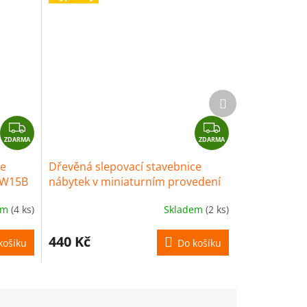
Další
produkt
Z
Z
ZDARMA
D
ZDARMA
D
A
A
ce
Dřevěná slepovací stavebnice
R
R
 W15B
nábytek v miniaturním provedení
M
M
W50 Walachia
A
A
em
(4 ks)
Skladem
(2 ks)
440 Kč
košíku
Do košíku