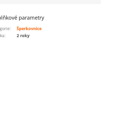
lňkové parametry
gorie
:
Šperkovnice
ka
:
2 roky