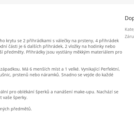
Dop
Kate
Záru
 krytu se 2 přihrádkami s válečky na prsteny, 4 přihrádek
dní části je 6 dalších přihrádek, 2 vložky na hodinky nebo
tší předměty. Přihrádky jsou vystlány měkkým materiálem pro
západkou. Má 6 menších míst a 1 velké. Vynikající Perfektní,
náušnic, prstenů nebo náramků. Snadno se vejde do každé
Ideální pro oblékání šperků a nanášení make-upu. Nachází se
t vaše šperky.
enných předmětů.