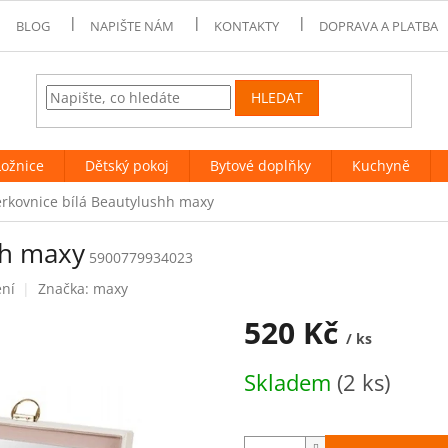
BLOG
NAPIŠTE NÁM
KONTAKTY
DOPRAVA A PLATBA
HLEDAT
Ložnice
Dětský pokoj
Bytové doplňky
Kuchyně
rkovnice bílá Beautylushh maxy
hh maxy
5900779934023
ení
Značka:
maxy
520 Kč
/ ks
Měrná
Skladem
(2 ks)
cena: