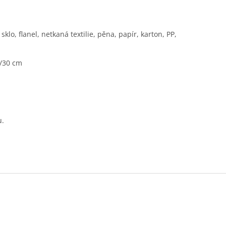
klo, flanel, netkaná textilie, pěna, papír, karton, PP,
5/30 cm
u.