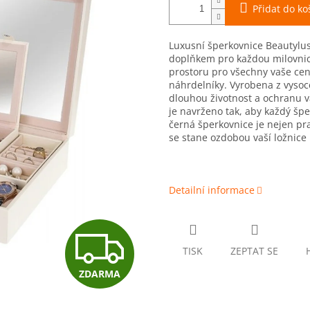
Přidat do ko
Luxusní šperkovnice Beautylu
doplňkem pro každou milovnici
prostoru pro všechny vaše cen
náhrdelníky. Vyrobena z vysoce
dlouhou životnost a ochranu 
je navrženo tak, aby každý špe
černá šperkovnice je nejen pra
se stane ozdobou vaší ložnice
Detailní informace
Z
TISK
ZEPTAT SE
ZDARMA
D