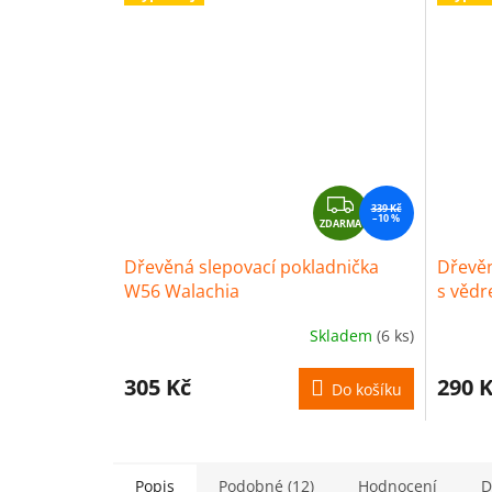
Z
339 Kč
–10 %
ZDARMA
D
A
Dřevěná slepovací pokladnička
Dřevěn
R
W56 Walachia
s vědr
M
A
Skladem
(6 ks)
305 Kč
290 
Do košíku
Popis
Podobné (12)
Hodnocení
D