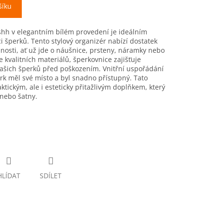
šíku
shh v elegantním bílém provedení je ideálním
 šperků. Tento stylový organizér nabízí dostatek
nosti, ať už jde o náušnice, prsteny, náramky nebo
 kvalitních materiálů, šperkovnice zajišťuje
vašich šperků před poškozením. Vnitřní uspořádání
rk měl své místo a byl snadno přístupný. Tato
ktickým, ale i esteticky přitažlivým doplňkem, který
 nebo šatny.
HLÍDAT
SDÍLET