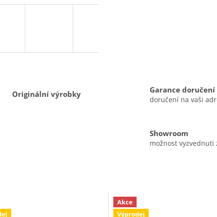
A
R
M
Garance doručení
Originální výrobky
doručení na vaši ad
A
Showroom
možnost vyzvednuti
Akce
dej
Výprodej