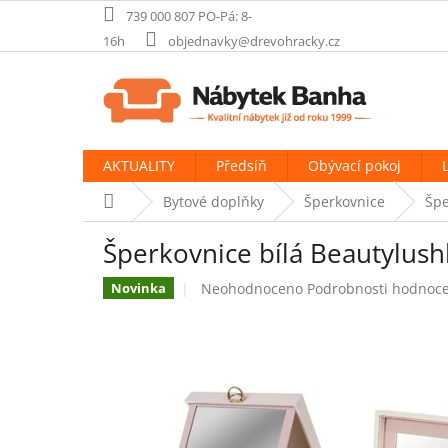
Přejít
739 000 807 PO-Pá: 8-
na
16h
objednavky@drevohracky.cz
obsah
AKTUALITY
Předsíň
Obývací pokoj
Domů
Bytové doplňky
Šperkovnice
Špe
Šperkovnice bílá Beautylus
Průměrné
Neohodnoceno
Podrobnosti hodnoc
Novinka
hodnocení
produktu
je
0,0
z
5
hvězdiček.