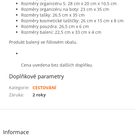
Rozměry organizéru S: 28 cm x 20 cm x 10,5 cm
Rozměry organizéru na boty: 23 cm x 35 cm
Rozměry tašky: 26,5 cm x 35 cm
Rozměry kosmetické taštičky: 26 cm x 15 cm x 8 cm
Rozměry pouzdra: 26,5 cm x 6 cm
Rozměry balení: 22,5 cm x 33 cm x 4 cm
Produkt balený ve fóliovém obalu.
Cena uvedena bez dalších doplňku.
Doplňkové parametry
Kategorie
:
CESTOVÁNÍ
Záruka
:
2 roky
Z
á
p
a
Informace