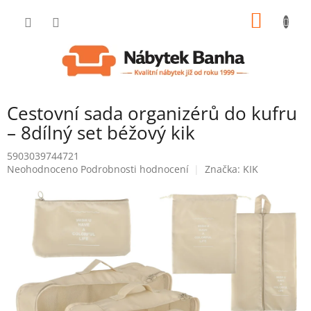
Přejít
NÁKUP
na
obsah
KOŠÍK
Cestovní sada organizérů do kufru
– 8dílný set béžový kik
5903039744721
Průměrné
Neohodnoceno
Podrobnosti hodnocení
Značka:
KIK
hodnocení
produktu
je
0,0
z
5
hvězdiček.