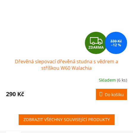
Z
330 Kč
–12 %
ZDARMA
D
Dřevěná slepovací dřevěná studna s vědrem a
A
stříškou W60 Walachia
R
Skladem
(6 ks)
M
290 Kč
Do košíku
A
ZOBRAZIT VŠECHNY SOUVISEJÍCÍ PRODUKTY