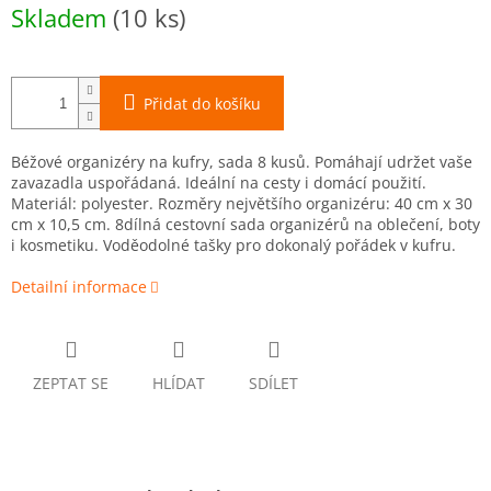
Měrná
Skladem
(10 ks)
cena:
Přidat do košíku
Béžové organizéry na kufry, sada 8 kusů. Pomáhají udržet vaše
zavazadla uspořádaná. Ideální na cesty i domácí použití.
Materiál: polyester. Rozměry největšího organizéru: 40 cm x 30
cm x 10,5 cm.
8dílná cestovní sada organizérů na oblečení, boty
i kosmetiku. Voděodolné tašky pro dokonalý pořádek v kufru.
Detailní informace
ZEPTAT SE
HLÍDAT
SDÍLET