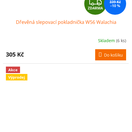
Z
339 Kč
–10 %
ZDARMA
D
Dřevěná slepovací pokladnička W56 Walachia
A
R
Skladem
(6 ks)
M
305 Kč
Do košíku
A
Akce
Výprodej