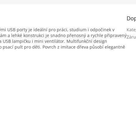
Dop
ými USB porty je ideální pro práci, studium i odpočinek v
Kate
ohám a lehké konstrukci je snadno přenosný a rychle připravený
Záru
 a USB lampičku i mini ventilátor. Multifunkční design
 psací pult pro děti. Povrch z imitace dřeva působí elegantně