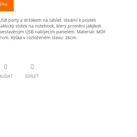
šíku
USB porty a držákem na tablet. Ideální k posteli
raktický stolek na notebook, který promění jakýkoli
en vestavěným USB nabíjecím panelem. Materiál: MDF
x1cm. Výška v rozloženém stavu: 26cm.
HLÍDAT
SDÍLET