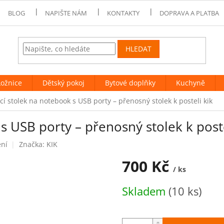
BLOG
NAPIŠTE NÁM
KONTAKTY
DOPRAVA A PLATBA
HLEDAT
Ložnice
Dětský pokoj
Bytové doplňky
Kuchyně
cí stolek na notebook s USB porty – přenosný stolek k posteli kik
s USB porty – přenosný stolek k poste
ení
Značka:
KIK
700 Kč
/ ks
Měrná
Skladem
(10 ks)
cena: