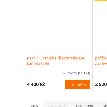
psací PC stolek z dřevotřísky LA8
počíta
Lamelo dolm
z dřev
2-3 týdny
(>10 ks)
4 400 Kč
2 520
Do košíku
Popis
Podobné (3)
Hodnocení
Di