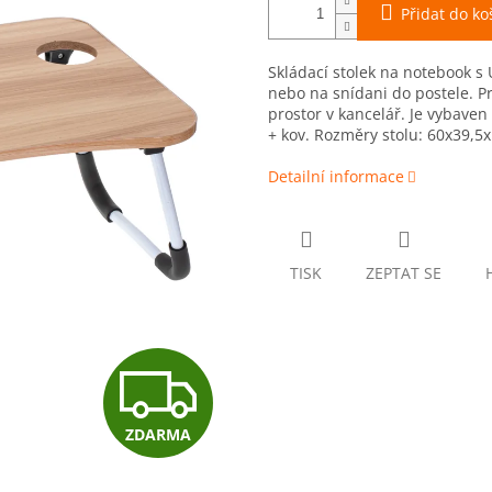
Přidat do ko
Skládací stolek na notebook s 
nebo na snídani do postele.
P
prostor v kancelář. Je vybav
+ kov. Rozměry stolu: 60x39,5
Detailní informace
TISK
ZEPTAT SE
Z
ZDARMA
D