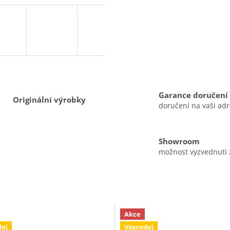
A
R
M
Garance doručení
Originální výrobky
doručení na vaši ad
A
Showroom
možnost vyzvednuti
Akce
dej
Výprodej