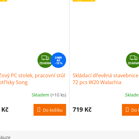
Z
2 800
Kč
ZDARMA
D
–10 %
ZDARM
A
čový PC stolek, pracovní stůl
Skládací dřevěná stavebnic
R
otřísky Song
72 pcs W20 Walachia
M
A
Skladem
(>10 ks)
Sklad
 Kč
719 Kč
Do košíku
Do 
skuze