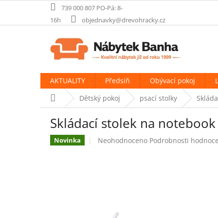
Přejít
739 000 807 PO-Pá: 8-
na
16h
objednavky@drevohracky.cz
obsah
AKTUALITY
Předsíň
Obývací pokoj
Domů
Dětský pokoj
psací stolky
Skláda
Skládací stolek na notebook 
Průměrné
Neohodnoceno
Podrobnosti hodnoc
Novinka
hodnocení
produktu
je
0,0
z
5
hvězdiček.