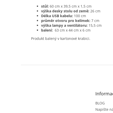
stůl:
60 cm x 39,5 cm x 1,5 cm
výška desky stolu od země:
26 cm
Délka USB kabelu:
100 cm
průměr otvoru pro kelímek:
7 cm
výška lampy a ventilátoru:
15,5 cm
balení:
63 cm x 44 cm x 6 cm
Produkt balený v kartonové krabici.
Z
á
p
a
t
Informa
í
BLOG
Napište 