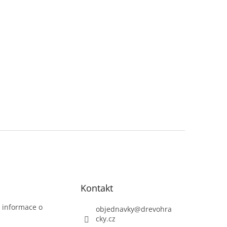
Kontakt
t informace o
objednavky
@
drevohra
cky.cz