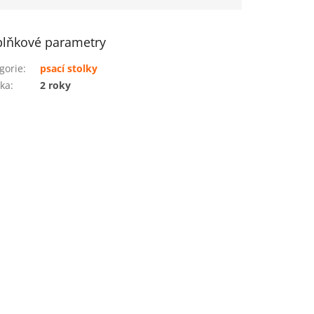
lňkové parametry
gorie
:
psací stolky
ka
:
2 roky