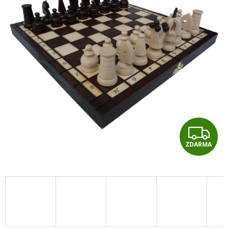
Z
ZDARMA
D
A
R
M