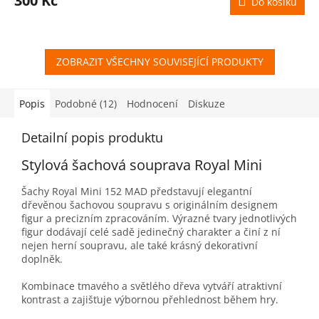
300 Kč
Do košíku
A
ZOBRAZIT VŠECHNY SOUVISEJÍCÍ PRODUKTY
Popis
Podobné (12)
Hodnocení
Diskuze
Detailní popis produktu
Stylová šachová souprava Royal Mini
Šachy Royal Mini 152 MAD představují elegantní
dřevěnou šachovou soupravu s originálním designem
figur a precizním zpracováním. Výrazné tvary jednotlivých
figur dodávají celé sadě jedinečný charakter a činí z ní
nejen herní soupravu, ale také krásný dekorativní
doplněk.
Kombinace tmavého a světlého dřeva vytváří atraktivní
kontrast a zajišťuje výbornou přehlednost během hry.