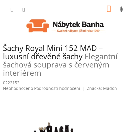
Přejít
NÁKUP
na
obsah
KOŠÍK
Šachy Royal Mini 152 MAD –
luxusní dřevěné šachy
Elegantní
šachová souprava s červeným
interiérem
0222152
Průměrné
Neohodnoceno
Podrobnosti hodnocení
Značka:
Madon
hodnocení
produktu
je
0,0
z
5
hvězdiček.