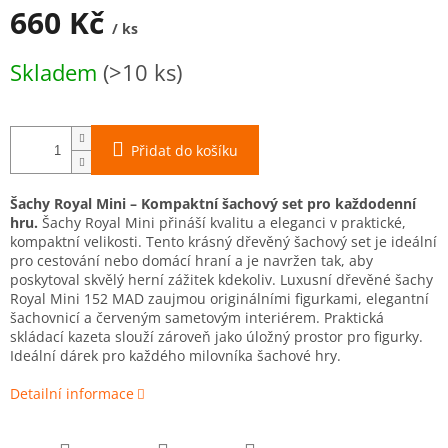
A
660 Kč
/ ks
Měrná
Skladem
(>10 ks)
cena:
Přidat do košíku
Šachy Royal Mini – Kompaktní šachový set pro každodenní
hru.
Šachy Royal Mini přináší kvalitu a eleganci v praktické,
kompaktní velikosti. Tento krásný dřevěný šachový set je ideální
pro cestování nebo domácí hraní a je navržen tak, aby
poskytoval skvělý herní zážitek kdekoliv. Luxusní dřevěné šachy
Royal Mini 152 MAD zaujmou originálními figurkami, elegantní
šachovnicí a červeným sametovým interiérem. Praktická
skládací kazeta slouží zároveň jako úložný prostor pro figurky.
Ideální dárek pro každého milovníka šachové hry.
Detailní informace