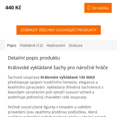
M
440 Kč
Do košíku
A
ZOBRAZIT VŠECHNY SOUVISEJÍCÍ PRODUKTY
Popis
Podobné (12)
Hodnocení
Diskuze
Detailní popis produktu
Královské vykládané šachy pro náročné hráče
Šachová souprava
Královské vykládané 136 MAD
představuje spojení tradičního řemesla, elegance a
kvalitního zpracování. Vykládaná dřevěná šachovnice s
klasickým označením polí vytváří luxusní vzhled a
podtrhuje jedinečný charakter celé soupravy.
Pečlivě soustružené figurky v tmavém a světlém
provedení jsou opatřeny plstěnou podložkou, která
zajišťuje pohodlný pohyb po hrací ploše a chrání povrch