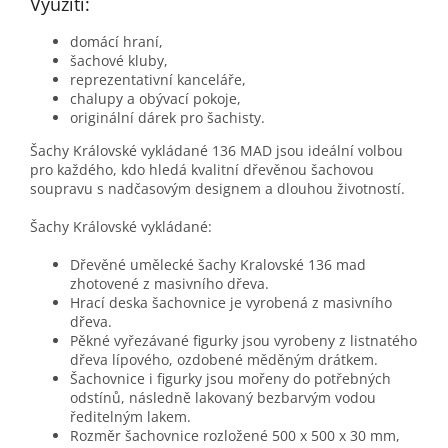
Využití:
domácí hraní,
šachové kluby,
reprezentativní kanceláře,
chalupy a obývací pokoje,
originální dárek pro šachisty.
Šachy Královské vykládané 136 MAD jsou ideální volbou
pro každého, kdo hledá kvalitní dřevěnou šachovou
soupravu s nadčasovým designem a dlouhou životností.
Šachy Královské vykládané:
Dřevěné umělecké šachy Kralovské 136 mad
zhotovené z masivního dřeva.
Hrací deska šachovnice je vyrobená z masivního
dřeva.
Pěkné vyřezávané figurky jsou vyrobeny z listnatého
dřeva lípového, ozdobené měděným drátkem.
Šachovnice i figurky jsou mořeny do potřebných
odstínů, následně lakovaný bezbarvým vodou
ředitelným lakem.
Rozměr šachovnice rozložené 500 x 500 x 30 mm,