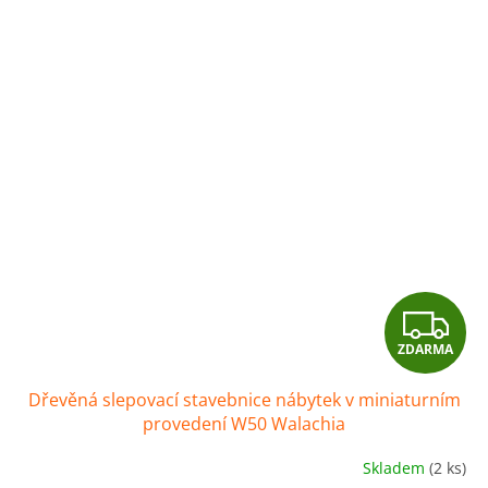
Z
ZDARMA
D
Dřevěná slepovací stavebnice nábytek v miniaturním
A
provedení W50 Walachia
R
Skladem
(2 ks)