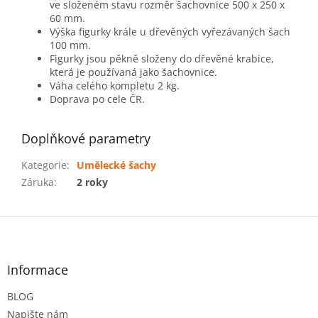
ve složeném stavu rozměr šachovnice 500 x 250 x
60 mm.
Výška figurky krále u dřevěných vyřezávaných šach
100 mm.
Figurky jsou pěkně složeny do dřevěné krabice,
která je používaná jako šachovnice.
Váha celého kompletu 2 kg.
Doprava po cele ČR.
Doplňkové parametry
Kategorie
:
Umělecké šachy
Záruka
:
2 roky
Z
á
p
a
Informace
t
BLOG
í
Napište nám