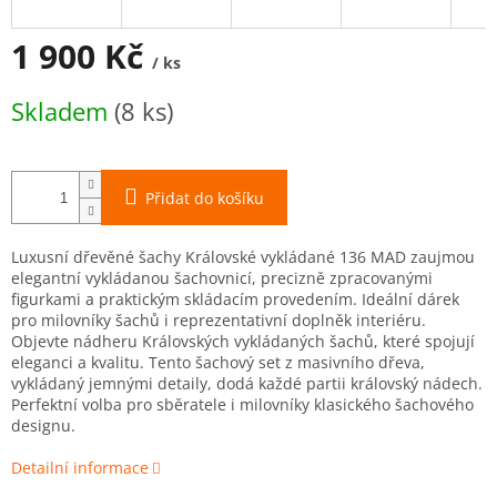
M
A
1 900 Kč
/ ks
Měrná
Skladem
(8 ks)
cena:
Přidat do košíku
Luxusní dřevěné šachy Královské vykládané 136 MAD zaujmou
elegantní vykládanou šachovnicí, precizně zpracovanými
figurkami a praktickým skládacím provedením. Ideální dárek
pro milovníky šachů i reprezentativní doplněk interiéru.
Objevte nádheru Královských vykládaných šachů, které spojují
eleganci a kvalitu. Tento šachový set z masivního dřeva,
vykládaný jemnými detaily, dodá každé partii královský nádech.
Perfektní volba pro sběratele i milovníky klasického šachového
designu.
Detailní informace