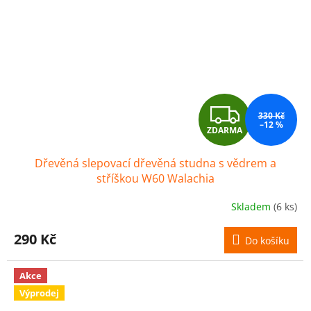
Z
330 Kč
–12 %
ZDARMA
D
Dřevěná slepovací dřevěná studna s vědrem a
A
stříškou W60 Walachia
R
Skladem
(6 ks)
M
290 Kč
Do košíku
A
Akce
Výprodej