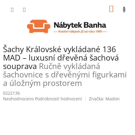
Přejít
NÁKUP
na
obsah
KOŠÍK
Šachy Královské vykládané 136
MAD – luxusní dřevěná šachová
souprava
Ručně vykládaná
šachovnice s dřevěnými figurkami
a úložným prostorem
0222136
Průměrné
Neohodnoceno
Podrobnosti hodnocení
Značka:
Madon
hodnocení
produktu
je
0,0
z
5