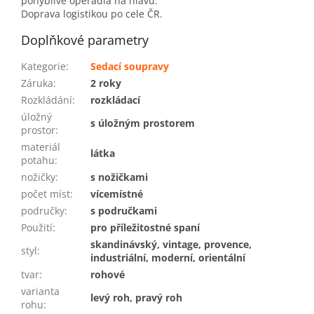
pohyblivé opěradla na hlavu.
Doprava logistikou po cele ČR.
Doplňkové parametry
Kategorie
:
Sedací soupravy
Záruka
:
2 roky
Rozkládání
:
rozkládací
úložný
s úložným prostorem
prostor
:
materiál
látka
potahu
:
nožičky
:
s nožičkami
počet míst
:
vícemístné
područky
:
s područkami
Použití
:
pro příležitostné spaní
skandinávský, vintage, provence,
styl
:
industriální, moderní, orientální
tvar
:
rohové
varianta
levý roh, pravý roh
rohu
: