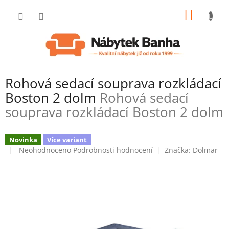
Přejít
NÁKUP
na
obsah
KOŠÍK
Rohová sedací souprava rozkládací
Boston 2 dolm
Rohová sedací
souprava rozkládací Boston 2 dolm
Novinka
Více variant
Průměrné
Neohodnoceno
Podrobnosti hodnocení
Značka:
Dolmar
hodnocení
produktu
je
0,0
z
5
hvězdiček.