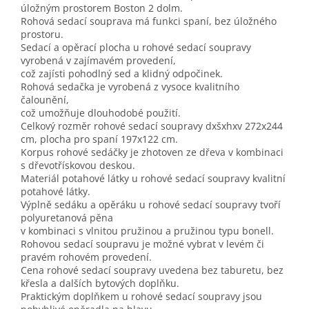
úložným prostorem Boston 2 dolm.
Rohová sedací souprava má funkci spaní, bez úložného
prostoru.
Sedací a opěrací plocha u rohové sedací soupravy
vyrobená v zajímavém provedení,
což zajísti pohodlný sed a klidný odpočinek.
Rohová sedačka je vyrobená z vysoce kvalitního
čalounění,
což umožňuje dlouhodobé použití.
Celkový rozměr rohové sedací soupravy dxšxhxv 272x244
cm, plocha pro spaní 197x122 cm.
Korpus rohové sedáčky je zhotoven ze dřeva v kombinaci
s dřevotřískovou deskou.
Materiál potahové látky u rohové sedací soupravy kvalitní
potahové látky.
Výplně sedáku a opěráku u rohové sedací soupravy tvoří
polyuretanová pěna
v kombinaci s vlnitou pružinou a pružinou typu bonell.
Rohovou sedací soupravu je možné vybrat v levém či
pravém rohovém provedení.
Cena rohové sedací soupravy uvedena bez taburetu, bez
křesla a dalších bytových doplňku.
Praktickým doplňkem u rohové sedací soupravy jsou