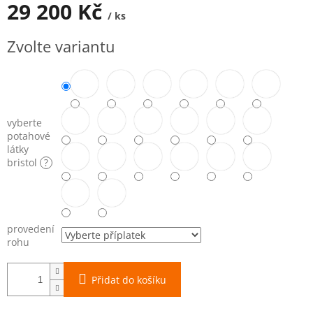
29 200 Kč
/ ks
Měrná
Zvolte variantu
cena:
vyberte
potahové
látky
bristol
?
provedení
rohu
Přidat do košíku