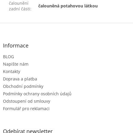
čalounění
čalouněná potahovou látkou
zadní části
:
Z
á
p
a
Informace
t
BLOG
í
Napište nám
Kontakty
Doprava a platba
Obchodní podmínky
Podmínky ochrany osobních údajů
Odstoupení od smlouvy
Formulář pro reklamaci
Odebírat newsletter