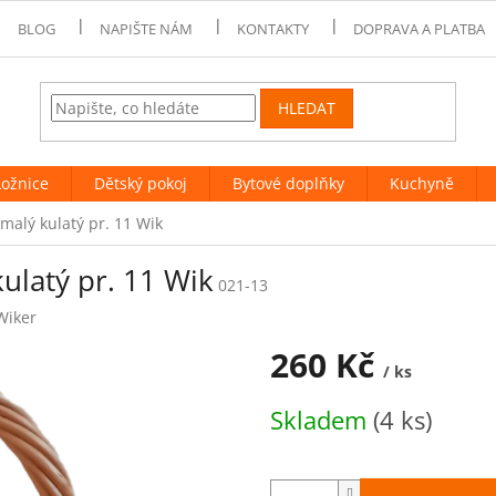
BLOG
NAPIŠTE NÁM
KONTAKTY
DOPRAVA A PLATBA
HLEDAT
Ložnice
Dětský pokoj
Bytové doplňky
Kuchyně
malý kulatý pr. 11 Wik
ulatý pr. 11 Wik
021-13
Wiker
260 Kč
/ ks
Měrná
Skladem
(4 ks)
cena: