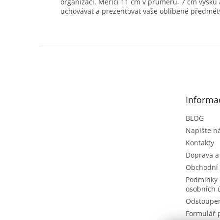
organizaci. Měřící 11 cm v průměru, 7 cm výšku 
uchovávat a prezentovat vaše oblíbené předmět
Z
á
p
a
t
Informa
í
BLOG
Napište 
Kontakty
Doprava a
Obchodní
Podmínky 
osobních 
Odstoupen
Formulář 