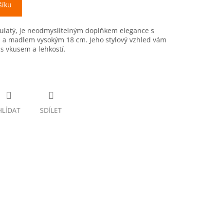
šíku
kulatý, je neodmyslitelným doplňkem elegance s
a madlem vysokým 18 cm. Jeho stylový vzhled vám
s vkusem a lehkostí.
HLÍDAT
SDÍLET