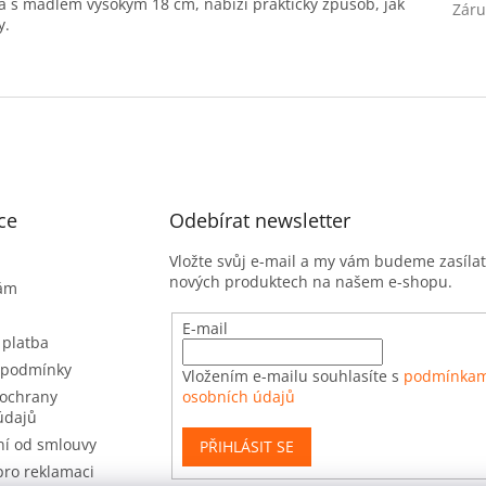
a s madlem vysokým 18 cm, nabízí praktický způsob, jak
Záru
y.
ce
Odebírat newsletter
Vložte svůj e-mail a my vám budeme zasíla
nových produktech na našem e-shopu.
nám
E-mail
 platba
 podmínky
Vložením e-mailu souhlasíte s
podmínkam
ochrany
osobních údajů
údajů
í od smlouvy
PŘIHLÁSIT SE
pro reklamaci