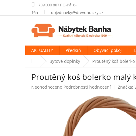
Přejít
739 000 807 PO-Pá: 8-
na
16h
objednavky@drevohracky.cz
obsah
AKTUALITY
Předsíň
Obývací pokoj
Domů
Bytové doplňky
Proutěný koš bolerko 
Proutěný koš bolerko malý k
Průměrné
Neohodnoceno
Podrobnosti hodnocení
Značka:
hodnocení
produktu
je
0,0
z
5
hvězdiček.