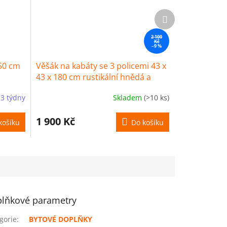
Další
produkt
2 100
Kč
–9 %
50 cm
Věšák na kabáty se 3 policemi 43 x
43 x 180 cm rustikální hnědá a
černá Song
-3 týdny
Skladem
(>10 ks)
1 900 Kč
košíku
Do košíku
lňkové parametry
gorie
:
BYTOVÉ DOPLŇKY