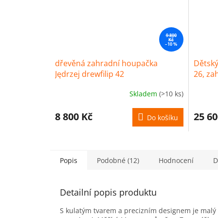
9 800
Kč
–10 %
dřevěná zahradní houpačka
Dětsk
Jędrzej drewfilip 42
26, za
Skladem
(>10 ks)
8 800 Kč
25 60
Do košíku
Popis
Podobné (12)
Hodnocení
D
Detailní popis produktu
S kulatým tvarem a precizním designem je malý