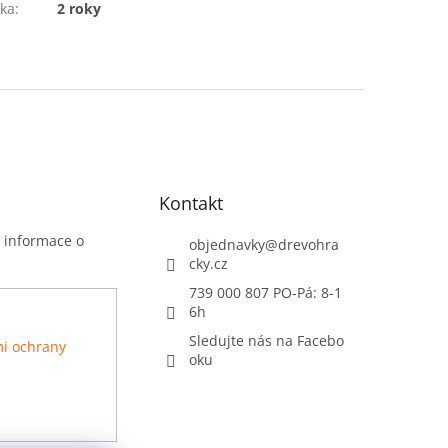
ka
:
2 roky
Kontakt
t informace o
objednavky
@
drevohra
cky.cz
739 000 807 PO-Pá: 8-1
6h
Sledujte nás na Facebo
i ochrany
oku