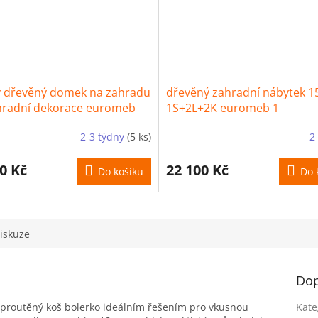
ý dřevěný domek na zahradu
dřevěný zahradní nábytek 1
hradní dekorace euromeb
1S+2L+2K euromeb 1
2-3 týdny
(5 ks)
2
0 Kč
22 100 Kč
Do košíku
Do 
iskuze
Dop
 proutěný koš bolerko ideálním řešením pro vkusnou
Kate