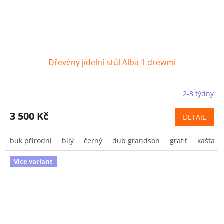
Dřevěný jídelní stůl Alba 1 drewmi
2-3 týdny
3 500 Kč
DETAIL
buk přírodní
bílý
černý
dub grandson
grafit
kaštan
Více variant