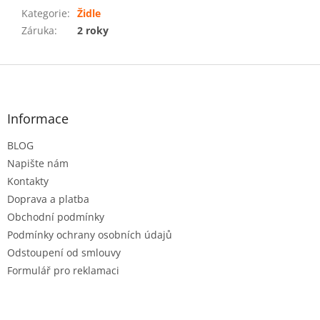
Kategorie
:
Židle
Záruka
:
2 roky
Z
á
p
a
Informace
t
BLOG
í
Napište nám
Kontakty
Doprava a platba
Obchodní podmínky
Podmínky ochrany osobních údajů
Odstoupení od smlouvy
Formulář pro reklamaci