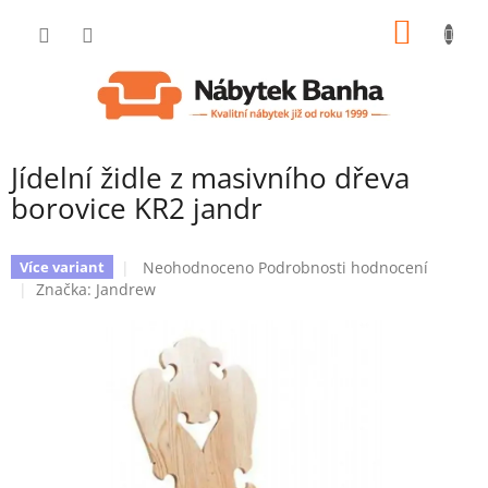
Přejít
NÁKUP
na
obsah
KOŠÍK
Jídelní židle z masivního dřeva
borovice KR2 jandr
Průměrné
Neohodnoceno
Podrobnosti hodnocení
Více variant
hodnocení
Značka:
Jandrew
produktu
je
0,0
z
5
hvězdiček.