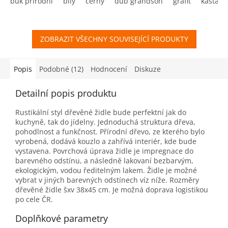
buk přírodní
bílý
černý
dub grandson
grafit
kaštan
ZOBRAZIT VŠECHNY SOUVISEJÍCÍ PRODUKTY
Popis
Podobné (12)
Hodnocení
Diskuze
Detailní popis produktu
Rustikální styl dřevěné židle bude perfektní jak do
kuchyně, tak do jídelny. Jednoduchá struktura dřeva,
pohodlnost a funkčnost. Přírodní dřevo, ze kterého bylo
vyrobená, dodává kouzlo a zahřívá interiér, kde bude
vystavena. Povrchová úprava židle je impregnace do
barevného odstínu, a následně lakovaní bezbarvým,
ekologickým, vodou ředitelným lakem. Židle je možné
vybrat v jiných barevných odstínech víz níže. Rozměry
dřevěné židle šxv 38x45 cm. Je možná doprava logistikou
po cele ČR.
Doplňkové parametry