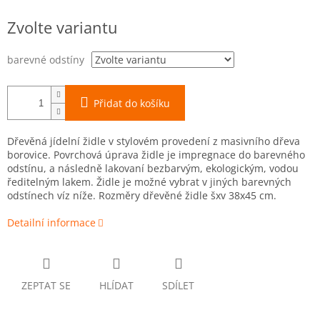
Měrná
Zvolte variantu
cena:
barevné odstíny
Přidat do košíku
Dřevěná jídelní židle v stylovém provedení z masivního dřeva
borovice. Povrchová úprava židle je impregnace do barevného
odstínu, a následně lakovaní bezbarvým, ekologickým, vodou
ředitelným lakem. Židle je možné vybrat v jiných barevných
odstínech víz níže. Rozměry dřevěné židle šxv 38x45 cm.
Detailní informace
ZEPTAT SE
HLÍDAT
SDÍLET