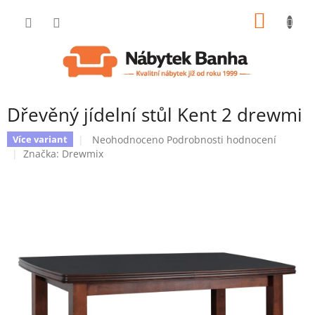
Přejít
NÁKUP
na
obsah
KOŠÍK
Dřevěný jídelní stůl Kent 2 drewmi
Průměrné
Neohodnoceno
Podrobnosti hodnocení
Více variant
hodnocení
Značka:
Drewmix
produktu
je
0,0
z
5
hvězdiček.