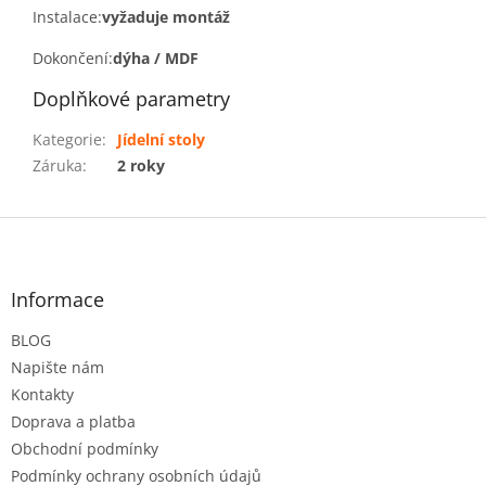
Instalace:
vyžaduje montáž
Dokončení:
dýha / MDF
Doplňkové parametry
Kategorie
:
Jídelní stoly
Záruka
:
2 roky
Z
á
p
a
Informace
t
BLOG
í
Napište nám
Kontakty
Doprava a platba
Obchodní podmínky
Podmínky ochrany osobních údajů