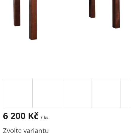
6 200 Kč
/ ks
Měrná
Zvolte variantu
cena: