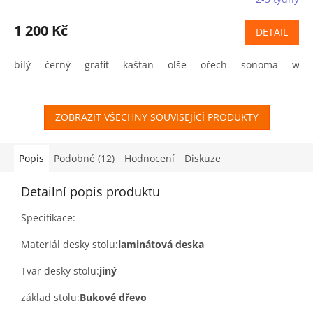
1 200 Kč
DETAIL
bílý
černý
grafit
kaštan
olše
ořech
sonoma
wen
ZOBRAZIT VŠECHNY SOUVISEJÍCÍ PRODUKTY
Popis
Podobné (12)
Hodnocení
Diskuze
Detailní popis produktu
Specifikace:
Materiál desky stolu:
laminátová deska
Tvar desky stolu:
jiný
základ stolu:
Bukové dřevo