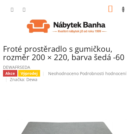
Přejít
NÁKUP
na
obsah
KOŠÍK
Froté prostěradlo s gumičkou,
rozměr 200 × 220, barva šedá -60
DEWAFRSEDA
Průměrné
Neohodnoceno
Podrobnosti hodnocení
Akce
Výprodej
hodnocení
Značka:
Dewa
produktu
je
0,0
z
5
hvězdiček.