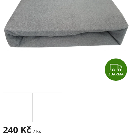
Z
ZDARMA
D
A
R
M
A
240 Kč
/ ks