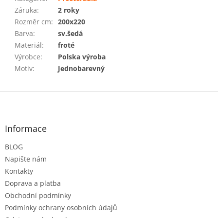
Záruka
:
2 roky
Rozměr cm
:
200x220
Barva
:
sv.šedá
Materiál
:
froté
Výrobce
:
Polska výroba
Motiv
:
Jednobarevný
Z
á
p
a
Informace
t
BLOG
í
Napište nám
Kontakty
Doprava a platba
Obchodní podmínky
Podmínky ochrany osobních údajů