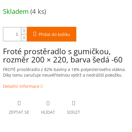
Měrná
Skladem
(4 ks)
cena:
Přidat do košíku
Froté prostěradlo s gumičkou,
rozměr 200 × 220, barva šedá -60
FROTÉ prostěradlo z 82% bavlny a 18% polyesterového vlákna.
Díky tomu zaručuje neuvěřitelnou výdrž a nedráždí pokožku.
Detailní informace
ZEPTAT SE
HLÍDAT
SDÍLET