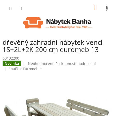
Přejít
NÁKUP
na
obsah
KOŠÍK
dřevěný zahradní nábytek vencl
1S+2L+2K 200 cm euromeb 13
60132200
Průměrné
Neohodnoceno
Podrobnosti hodnocení
Novinka
hodnocení
Značka:
Euromeble
produktu
je
0,0
z
5
hvězdiček.