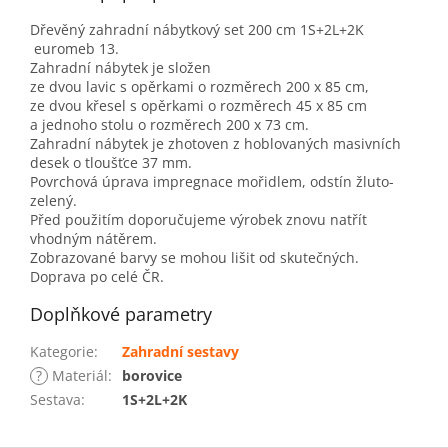
Dřevěný zahradní nábytkový set 200 cm 1S+2L+2K
euromeb 13.
Zahradní nábytek je složen
ze dvou lavic s opěrkami o rozměrech 200 x 85 cm,
ze dvou křesel s opěrkami o rozměrech 45 x 85 cm
a jednoho stolu o rozměrech 200 x 73 cm.
Zahradní nábytek je zhotoven z hoblovaných masivních
desek o tloušťce 37 mm.
Povrchová úprava impregnace mořidlem, odstín žluto-
zelený.
Před použitím doporučujeme výrobek znovu natřít
vhodným nátěrem.
Zobrazované barvy se mohou lišit od skutečných.
Doprava po celé ČR.
Doplňkové parametry
Kategorie
:
Zahradní sestavy
?
Materiál
:
borovice
Sestava
:
1S+2L+2K