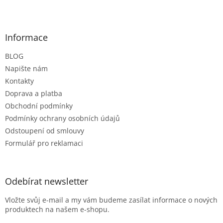
Z
á
p
a
Informace
t
BLOG
í
Napište nám
Kontakty
Doprava a platba
Obchodní podmínky
Podmínky ochrany osobních údajů
Odstoupení od smlouvy
Formulář pro reklamaci
Odebírat newsletter
Vložte svůj e-mail a my vám budeme zasílat informace o nových
produktech na našem e-shopu.