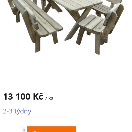
13 100 Kč
/ ks
Měrná
2-3 týdny
cena: