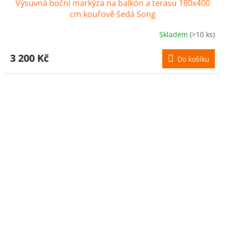
Výsuvná boční markýza na balkón a terasu 180x400
cm kouřově šedá Song
Skladem
(>10 ks)
3 200 Kč
Do košíku