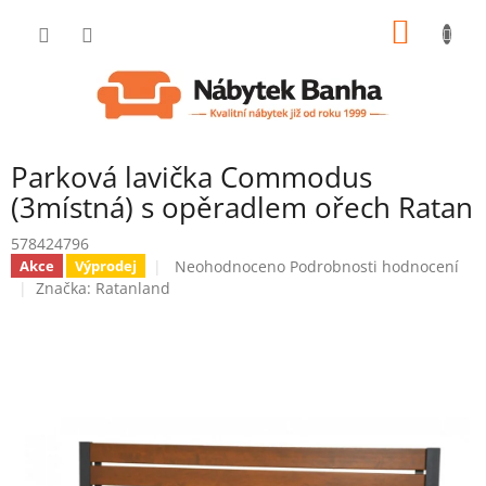
Přejít
NÁKUP
na
obsah
KOŠÍK
Parková lavička Commodus
(3místná) s opěradlem ořech Ratan
578424796
Průměrné
Neohodnoceno
Podrobnosti hodnocení
Akce
Výprodej
hodnocení
Značka:
Ratanland
produktu
je
0,0
z
5
hvězdiček.