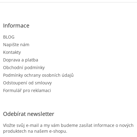
Z
á
p
a
Informace
t
BLOG
í
Napište nám
Kontakty
Doprava a platba
Obchodní podmínky
Podmínky ochrany osobních údajů
Odstoupení od smlouvy
Formulář pro reklamaci
Odebírat newsletter
Vložte svůj e-mail a my vám budeme zasílat informace o nových
produktech na našem e-shopu.