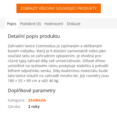
ZOBRAZIT VŠECHNY SOUVISEJÍCÍ PRODUKTY
Popis
Podobné (3)
Hodnocení
Diskuze
Detailní popis produktu
Zahradní lavice Commodus je zajímavým a oblíbeným
kusem nábytku, který je k dostání samostatně nebo jako
součást setu se zahradním vybavením. Je vhodná pro
různé typy zahrad díky své univerzálnosti. Olšové dřevo
umístěné na ocelovém rámu poskytuje stabilitu a pohodlí
během odpočinku venku. Díky kvalitnímu materiálu bude
tato lavice sloužit na zahradě mnoho let. Její rozměry jsou
180 × 55 × 89 cm a váží 46 kg.
Doplňkové parametry
Kategorie
:
ZAHRADA
Záruka
:
2 roky