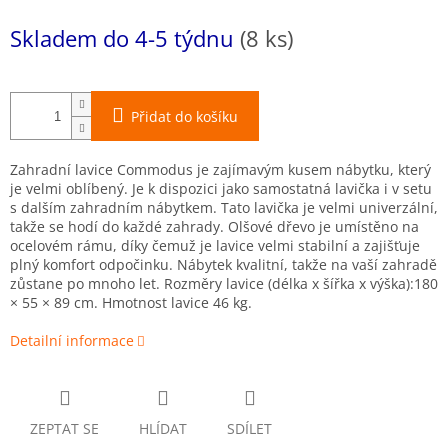
Měrná
Skladem do 4-5 týdnu
(8 ks)
cena:
Přidat do košíku
Zahradní lavice Commodus je zajímavým kusem nábytku, který
je velmi oblíbený. Je k dispozici jako samostatná lavička i v setu
s dalším zahradním nábytkem. Tato lavička je velmi univerzální,
takže se hodí do každé zahrady. Olšové dřevo je umístěno na
ocelovém rámu, díky čemuž je lavice velmi stabilní a zajišťuje
plný komfort odpočinku. Nábytek kvalitní, takže na vaší zahradě
zůstane po mnoho let. Rozměry lavice (délka x šířka x výška):180
× 55 × 89 cm. Hmotnost lavice 46 kg.
Detailní informace
ZEPTAT SE
HLÍDAT
SDÍLET