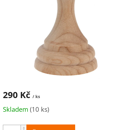
290 Kč
/ ks
Měrná
Skladem
(10 ks)
cena: