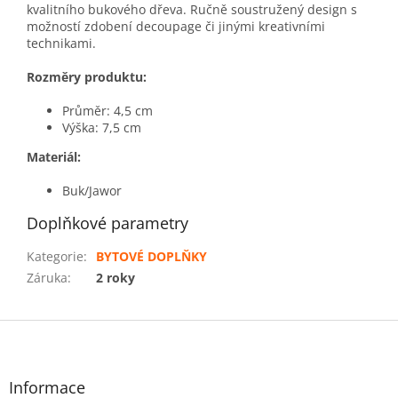
kvalitního bukového dřeva. Ručně soustružený design s
možností zdobení decoupage či jinými kreativními
technikami.
Rozměry produktu:
Průměr: 4,5 cm
Výška: 7,5 cm
Materiál:
Buk/Jawor
Doplňkové parametry
Kategorie
:
BYTOVÉ DOPLŇKY
Záruka
:
2 roky
Z
á
p
a
Informace