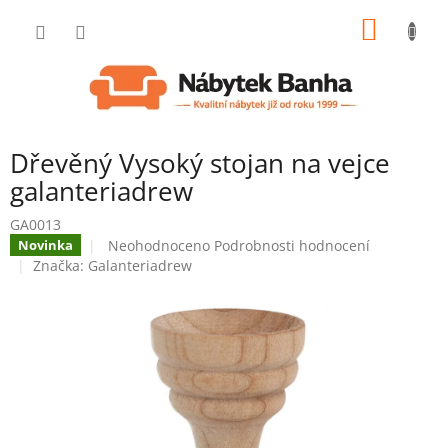
Přejít
NÁKUP
na
obsah
KOŠÍK
Dřevěný Vysoký stojan na vejce
galanteriadrew
GA0013
Průměrné
Neohodnoceno
Podrobnosti hodnocení
Novinka
hodnocení
Značka:
Galanteriadrew
produktu
je
0,0
z
5
hvězdiček.