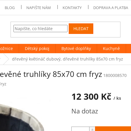
BLOG
NAPIŠTE NÁM
KONTAKTY
DOPRAVA A PLATBA
HLEDAT
Ložnice
Dětský pokoj
Bytové doplňky
Kuchyně
y
dřevěný květináč dubový, dřevěné truhlíky 85x70 cm fryz
evěné truhlíky 85x70 cm fryz
1800008570
Fryz
12 300 Kč
/ ks
Měrná
Na dotaz
cena: