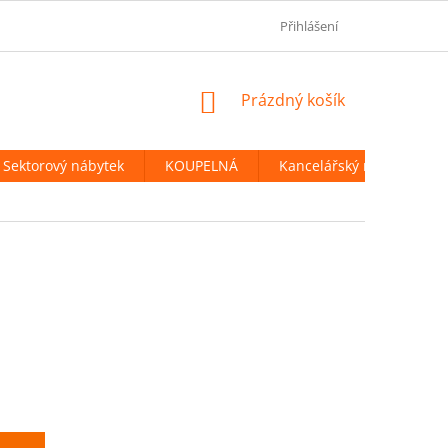
OBCHODNÍ PODMÍNKY
PODMÍNKY OCHRANY OSOBNÍCH ÚDAJ
Přihlášení
NÁKUPNÍ
Prázdný košík
KOŠÍK
Sektorový nábytek
KOUPELNÁ
Kancelářský nábytek