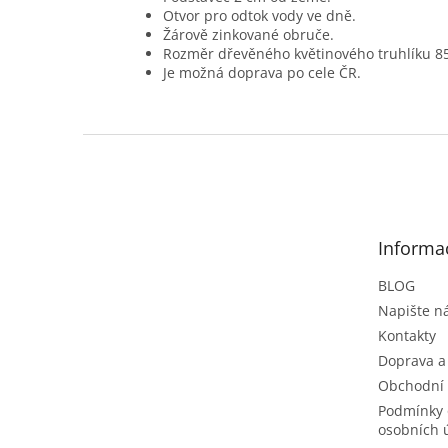
Otvor pro odtok vody ve dně.
Žárově zinkované obruče.
Rozměr dřevěného květinového truhlíku 8
Je možná doprava po cele ČR.
Z
á
p
a
t
Informa
í
BLOG
Napište 
Kontakty
Doprava a
Obchodní
Podmínky 
osobních 