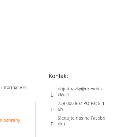
Kontakt
t informace o
objednavky
@
drevohra
cky.cz
739 000 807 PO-Pá: 8-1
6h
Sledujte nás na Facebo
i ochrany
oku