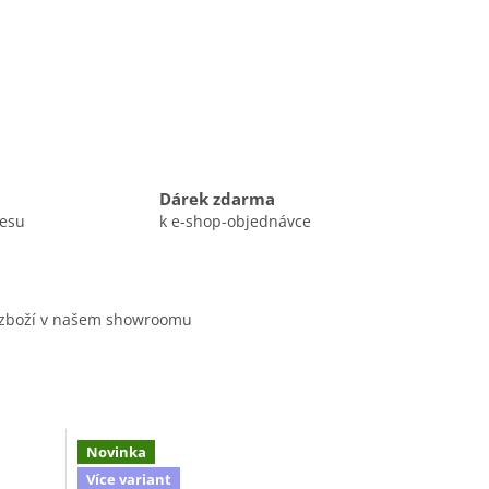
Dárek zdarma
resu
k e-shop-objednávce
 zboží v našem showroomu
Novinka
Více variant