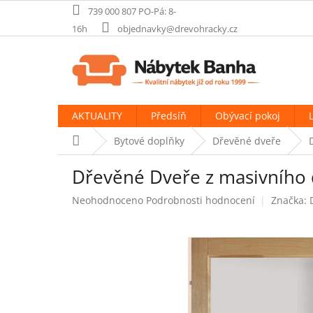
Přejít
739 000 807 PO-Pá: 8-
na
16h
objednavky@drevohracky.cz
obsah
AKTUALITY
Předsíň
Obývací pokoj
Domů
Bytové doplňky
Dřevěné dveře
Dřevěné Dveře z masivního 
Průměrné
Neohodnoceno
Podrobnosti hodnocení
Značka:
hodnocení
produktu
je
0,0
z
5
hvězdiček.