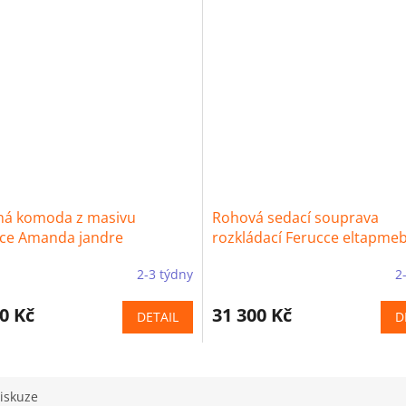
ná komoda z masivu
Rohová sedací souprava
ice Amanda jandre
rozkládací Ferucce eltapme
2-3 týdny
2
0 Kč
31 300 Kč
DETAIL
D
iskuze