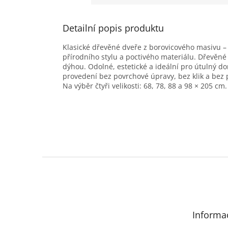
Detailní popis produktu
Klasické dřevěné dveře z borovicového masivu – 
přírodního stylu a poctivého materiálu. Dřevěn
dýhou. Odolné, estetické a ideální pro útulný do
provedení bez povrchové úpravy, bez klik a bez 
Na výběr čtyři velikosti: 68, 78, 88 a 98 × 205 cm.
Z
á
p
a
t
Informa
í