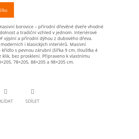
šíku
 masivní borovice – přírodní dřevěné dveře vhodné
olnost a tradiční vzhled v jednom. Interiérové
F výplní a přírodní dýhou z dubového dřeva.
moderních i klasických interiérů. Masivní
 křídlo s pevnou zárubní (šířka 9 cm, tloušťka 4
klik, bez prosklení. Připraveno k vlastnímu
8×205, 78×205, 88×205 a 98×205 cm.
HLÍDAT
SDÍLET