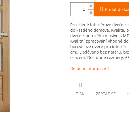
Přidat do ko
Prosklené interiérové dveře z
do každého domova. Kvalita, od
dveře z borového masivu s MD
Kvalitní zpracování vhodné do 
borovicové dveře pro interiér –
cm). Dodáváno bez nátěru, bez 
osazení. Dostupné rozměry: 6
Detailní informace
TISK
ZEPTAT SE