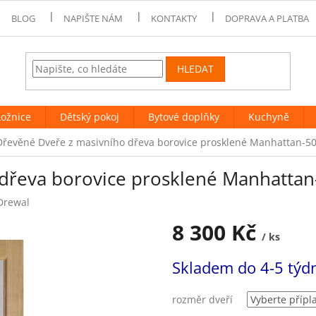
BLOG
NAPIŠTE NÁM
KONTAKTY
DOPRAVA A PLATBA
HLEDAT
Ložnice
Dětský pokoj
Bytové doplňky
Kuchyně
Dřevěné Dveře z masivního dřeva borovice prosklené Manhattan-50
dřeva borovice prosklené Manhattan-
Drewal
8 300 Kč
/ ks
Měrná
Skladem do 4-5 týd
cena:
rozměr dveří