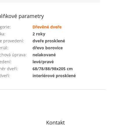
lňkové parametry
gorie
:
Dřevěné dveře
ka
:
2 roky
e provedení
:
dveře prosklené
riál
:
dřevo borovice
chová úprava
:
nelakované
edení
:
levé/pravé
ěr dveří
:
68/78/88/98x205 cm
dveří
:
interiérové prosklené
Kontakt