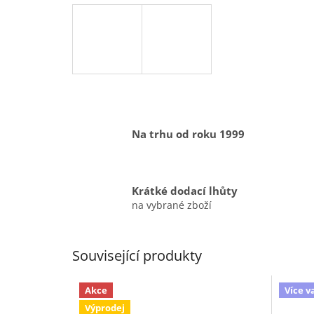
Na trhu od roku 1999
Krátké dodací lhůty
na vybrané zboží
Související produkty
Akce
Více v
Výprodej