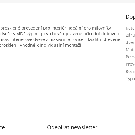
Dop
prosklené provedení pro interiér. Ideální pro milovníky
Kate
é dveře s MDF výplní, povrchově upravené přírodní dubovou
Záru
mov. Interiérové dveře z masivní borovice – kvalitní dřevěné
dveř
prosklení. Vhodné k individuální montáži.
Mate
Povr
Prov
Rozm
Typ 
ce
Odebírat newsletter