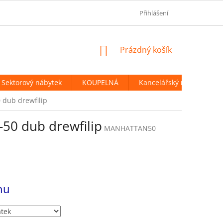
OBCHODNÍ PODMÍNKY
PODMÍNKY OCHRANY OSOBNÍCH ÚDAJ
Přihlášení
NÁKUPNÍ
Prázdný košík
KOŠÍK
Sektorový nábytek
KOUPELNÁ
Kancelářský nábytek
 dub drewfilip
50 dub drewfilip
MANHATTAN50
nu