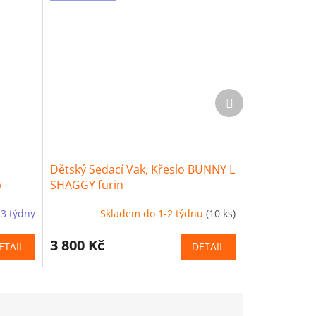
Další
produkt
Dětský Sedací Vak, Křeslo BUNNY L
b
SHAGGY furin
-3 týdny
Skladem do 1-2 týdnu
(10 ks)
3 800 Kč
ETAIL
DETAIL