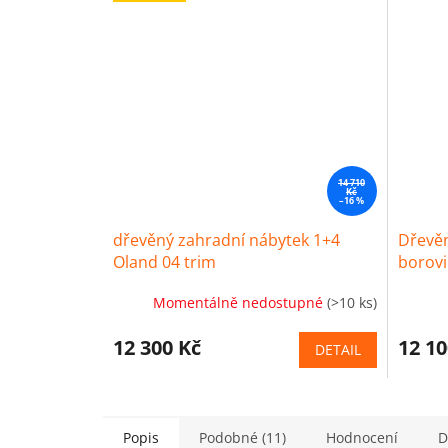
14 710
Kč
–16 %
dřevěný zahradní nábytek 1+4
Dřevě
Oland 04 trim
borov
Momentálně nedostupné
(>10 ks)
12 300 Kč
12 10
DETAIL
Popis
Podobné (11)
Hodnocení
D