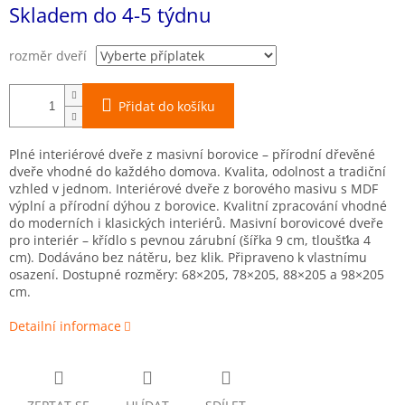
Měrná
Skladem do 4-5 týdnu
cena:
rozměr dveří
Přidat do košíku
Plné interiérové dveře z masivní borovice – přírodní dřevěné
dveře vhodné do každého domova. Kvalita, odolnost a tradiční
vzhled v jednom. Interiérové dveře z borového masivu s MDF
výplní a přírodní dýhou z borovice. Kvalitní zpracování vhodné
do moderních i klasických interiérů. Masivní borovicové dveře
pro interiér – křídlo s pevnou zárubní (šířka 9 cm, tloušťka 4
cm). Dodáváno bez nátěru, bez klik. Připraveno k vlastnímu
osazení. Dostupné rozměry: 68×205, 78×205, 88×205 a 98×205
cm.
Detailní informace