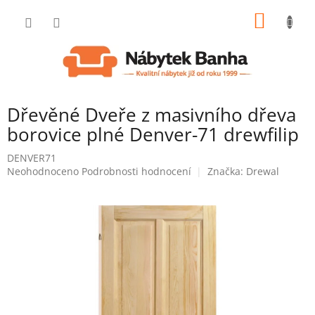
Přejít
NÁKUP
na
obsah
KOŠÍK
Dřevěné Dveře z masivního dřeva
borovice plné Denver-71 drewfilip
DENVER71
Průměrné
Neohodnoceno
Podrobnosti hodnocení
Značka:
Drewal
hodnocení
produktu
je
0,0
z
5
hvězdiček.