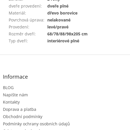
dveře provedení
:
dveře plné
Materiál
:
dřevo borovice
Povrchová úprava
:
nelakované
Provedení
:
levé/pravé
Rozměr dveří
:
68/78/88/98x205 cm
Typ dveří
:
interiérové plné
Z
á
p
a
Informace
t
BLOG
í
Napište nám
Kontakty
Doprava a platba
Obchodní podmínky
Podmínky ochrany osobních údajů