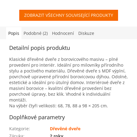
ZOBRAZIT VŠECHNY SOUVISEJÍCÍ PRODUKTY
Popis
Podobné (2)
Hodnocení
Diskuze
Detailní popis produktu
Klasické dřevěné dveře z borovicového masivu – plné
provedení pro interiér. Ideální pro milovníky přírodního
stylu a poctivého materiálu. Dřevěné dveře s MDF výplní,
povrchově upravené přírodní borovicovou dýhou. Odolné,
estetické a ideální pro útulný domov. Interiérové dveře z
masivní borovice – kvalitní dřevěné provedení bez
povrchové úpravy, bez klik. Vhodné k individuální
montáži.
Na výběr čtyři velikosti: 68, 78, 88 a 98 × 205 cm.
Doplňkové parametry
Kategorie
:
Dřevěné dveře
Záruka
:
2 roky