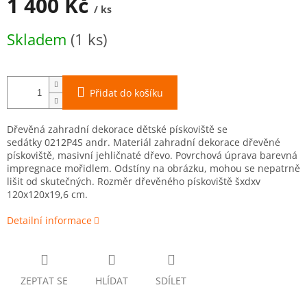
1 400 Kč
/ ks
Měrná
Skladem
(1 ks)
cena:
Přidat do košíku
Dřevěná zahradní dekorace dětské pískoviště
se
sedátky
0212P4S andr. Materiál zahradní dekorace dřevěné
pískoviště, masivní jehličnaté dřevo. Povrchová úprava barevná
impregnace mořidlem. Odstíny na obrázku, mohou se nepatrně
lišit od skutečných. Rozměr dřevěného pískoviště šxdxv
120x120x19,6 cm.
Detailní informace
ZEPTAT SE
HLÍDAT
SDÍLET