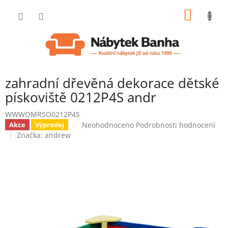
Přejít
NÁKUP
na
obsah
KOŠÍK
zahradní dřevěná dekorace dětské
pískoviště 0212P4S andr
WWWOMRSO0212P4S
Průměrné
Neohodnoceno
Podrobnosti hodnocení
Akce
Výprodej
hodnocení
Značka:
andrew
produktu
je
0,0
z
5
hvězdiček.