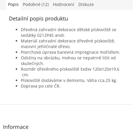
Popis
Podobné (12)
Hodnocení
Diskuze
Detailní popis produktu
Dřevěná zahradní dekorace dětské pískoviště se
sedátky 0212P4S andr.
Materiál zahradní dekorace dřevěné pískoviště,
masivní jehličnaté dřevo.
Povrchová úprava barevná impregnace mořidlem.
Odstíny na obrázku, mohou se nepatrně lišit od
skutečných.
Rozměr dřevěného pískoviště šxdxv 120x120x19,6
cm.
Pískoviště dodáváme v demontu. Váha cca.25 kg.
Doprava po cele ČR.
Z
á
p
a
Informace