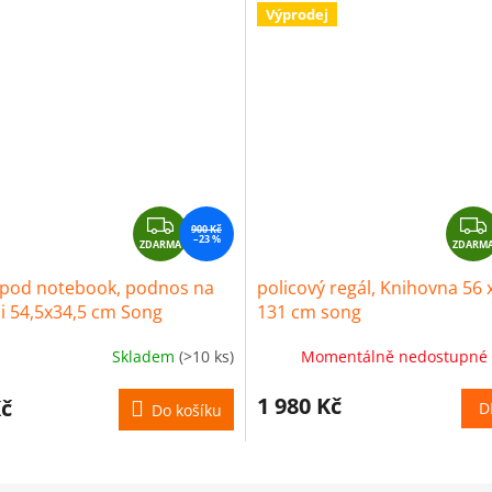
Výprodej
Z
900 Kč
–23 %
ZDARMA
D
ZDARM
A
 pod notebook, podnos na
policový regál, Knihovna 56 
R
i 54,5x34,5 cm Song
131 cm song
M
A
Skladem
(>10 ks)
Momentálně nedostupné
1 980 Kč
Kč
D
Do košíku