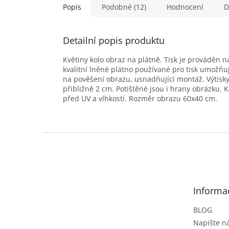
Popis
Podobné (12)
Hodnocení
D
Detailní popis produktu
Květiny kolo obraz na plátně. Tisk je prováděn 
kvalitní lněné plátno používané pro tisk umožňuj
na pověšení obrazu, usnadňující montáž. Výtisk
přibližně 2 cm. Potištěné jsou i hrany obrázku. 
před UV a vlhkostí. Rozměr obrazu 60x40 cm.
Z
á
p
a
t
Informa
í
BLOG
Napište 