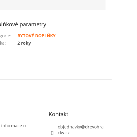
lňkové parametry
gorie
:
BYTOVÉ DOPLŇKY
ka
:
2 roky
Kontakt
t informace o
objednavky
@
drevohra
cky.cz