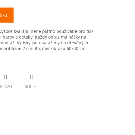
šíku
Vysoce kvalitní lněné plátno používané pro tisk
i barev a detaily. Každý obraz má háčky na
montáž. Výtisky jsou nataženy na dřevěných
e přibližně 2 cm. Rozměr obrazu 60x40 cm.
HLÍDAT
SDÍLET