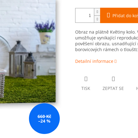
Přidat do ko
Obraz na plátně Květiny kolo. 
umožňuje vynikající reprodukc
pověšení obrazu, usnadňující 
borovicových rámech o tloušťc
Detailní informace
TISK
ZEPTAT SE
660 Kč
–24 %