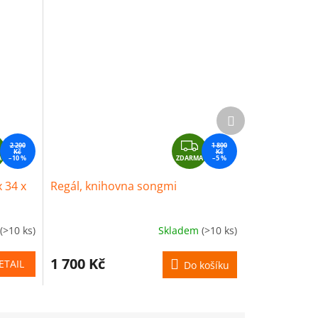
Další
produkt
Z
Z
2 200
1 800
Kč
Kč
A
D
–10 %
ZDARMA
D
–5 %
A
A
x 34 x
Regál, knihovna songmi
R
R
M
M
A
A
(>10 ks)
Skladem
(>10 ks)
1 700 Kč
ETAIL
Do košíku