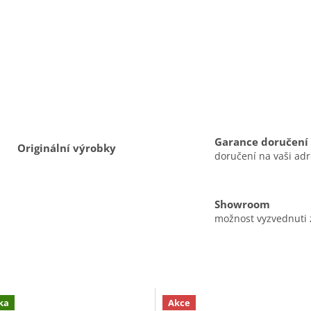
Garance doručení
Originální výrobky
doručení na vaši ad
Showroom
možnost vyzvednuti
ka
Akce