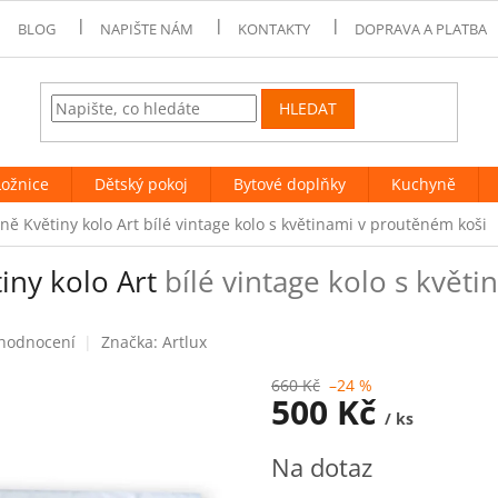
BLOG
NAPIŠTE NÁM
KONTAKTY
DOPRAVA A PLATBA
HLEDAT
Ložnice
Dětský pokoj
Bytové doplňky
Kuchyně
ně Květiny kolo Art
bílé vintage kolo s květinami v proutěném koši
tiny kolo Art
bílé vintage kolo s květ
 hodnocení
Značka:
Artlux
660 Kč
–24 %
500 Kč
/ ks
Měrná
Na dotaz
cena: