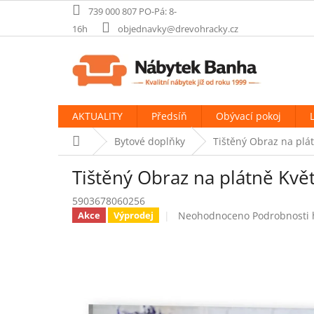
Přejít
739 000 807 PO-Pá: 8-
na
16h
objednavky@drevohracky.cz
obsah
AKTUALITY
Předsíň
Obývací pokoj
Domů
Bytové doplňky
Tištěný Obraz na plát
Tištěný Obraz na plátně Kvě
5903678060256
Průměrné
Neohodnoceno
Podrobnosti
Akce
Výprodej
hodnocení
produktu
je
0,0
z
5
hvězdiček.