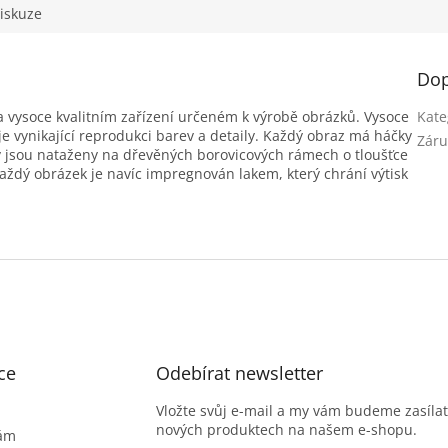
iskuze
Dop
na vysoce kvalitním zařízení určeném k výrobě obrázků. Vysoce
Kate
e vynikající reprodukci barev a detaily. Každý obraz má háčky
Záru
y jsou nataženy na dřevěných borovicových rámech o tloušťce
Každý obrázek je navíc impregnován lakem, který chrání výtisk
ce
Odebírat newsletter
Vložte svůj e-mail a my vám budeme zasíla
nových produktech na našem e-shopu.
nám