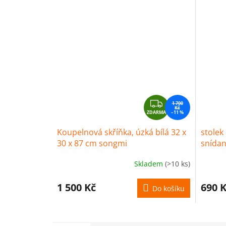
Z
1 700
Kč
ZDARMA
D
–11 %
A
Koupelnová skříňka, úzká bílá 32 x
stolek
R
30 x 87 cm songmi
snídan
M
A
Skladem
(>10 ks)
1 500 Kč
690 
Do košíku