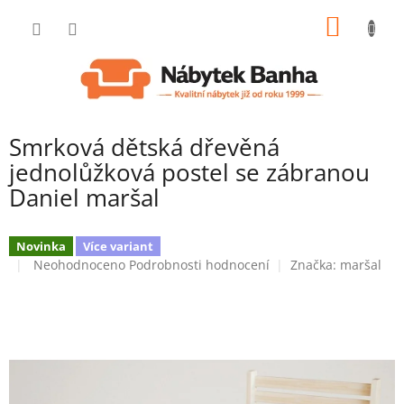
Přejít
NÁKUP
na
obsah
KOŠÍK
Smrková dětská dřevěná
jednolůžková postel se zábranou
Daniel maršal
Novinka
Více variant
Průměrné
Neohodnoceno
Podrobnosti hodnocení
Značka:
maršal
hodnocení
produktu
je
0,0
z
5
hvězdiček.