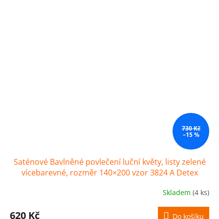
730 Kč
–15 %
Saténové Bavlněné povlečení luční květy, listy zelené
vícebarevné, rozměr 140×200 vzor 3824 A Detex
Skladem
(4 ks)
620 Kč
Do košíku