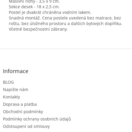
Masivní nohy - 3,5 x 9 cm.
Sekce desek - 18 x 2,5 cm.
Postel je dvakrát chráněna vodním lakem.
Snadná montáž. Cena postele uvedená bez matrace, bez
roštu, bez úložného prostoru a dalších bytových doplňku.
Včetně bezpečnostní zábrany.
Z
á
p
a
Informace
t
BLOG
í
Napište nám
Kontakty
Doprava a platba
Obchodní podmínky
Podmínky ochrany osobních údajů
Odstoupení od smlouvy