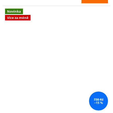
Novinka
Více za méně
730 Kč
–15 %