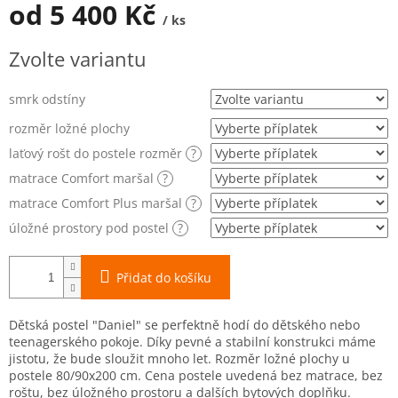
od
5 400 Kč
/ ks
Měrná
Zvolte variantu
cena:
smrk odstíny
rozměr ložné plochy
laťový rošt do postele rozměr
?
matrace Comfort maršal
?
matrace Comfort Plus maršal
?
úložné prostory pod postel
?
Přidat do košíku
Dětská postel "Daniel" se perfektně hodí do dětského nebo
teenagerského pokoje. Díky pevné a stabilní konstrukci máme
jistotu, že bude sloužit mnoho let. Rozměr ložné plochy u
postele 80/90x200 cm.
Cena postele uvedená bez matrace, bez
roštu, bez úložného prostoru a dalších bytových doplňku.