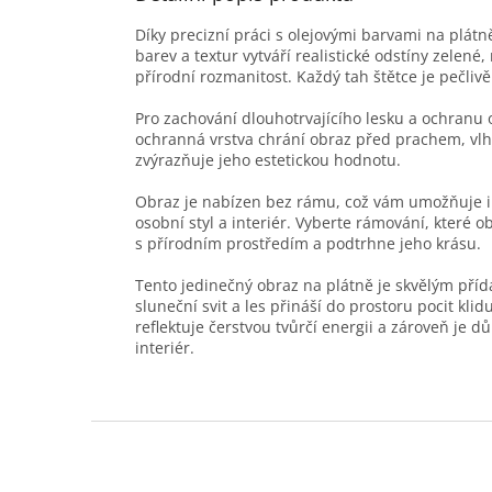
Díky precizní práci s olejovými barvami na plátn
barev a textur vytváří realistické odstíny zelené
přírodní rozmanitost. Každý tah štětce je pečliv
Pro zachování dlouhotrvajícího lesku a ochranu 
ochranná vrstva chrání obraz před prachem, vlh
zvýrazňuje jeho estetickou hodnotu.
Obraz je nabízen bez rámu, což vám umožňuje in
osobní styl a interiér. Vyberte rámování, které 
s přírodním prostředím a podtrhne jeho krásu.
Tento jedinečný obraz na plátně je skvělým pří
sluneční svit a les přináší do prostoru pocit kli
reflektuje čerstvou tvůrčí energii a zároveň je 
interiér.
Z
á
p