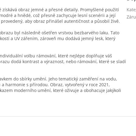
ě získává obraz jemné a přesné detaily. Promyšlené použití
Kate
, modré a hnědé, což přesně zachycuje lesní scenérii a její
Záru
ě provedený, aby obraz přinášel autentičnost a působil živě.
obrazu byl následně ošetřen vrstvou bezbarvého laku. Tato
kostí a UV zářením, zároveň mu dodává jemný lesk, který
dividuální volbu rámování, které nejlépe doplňuje váš
obrazu dodá kontrast a výraznost, nebo rámování, které se sladí
davkem do sbírky umění. Jeho tematický zaměření na vodu,
du a harmonie s přírodou. Obraz, vytvořený v roce 2021,
důkazem moderního umění, které oživuje a obohacuje jakýkoli