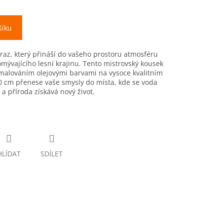
šíku
raz, který přináší do vašeho prostoru atmosféru
mývajícího lesní krajinu. Tento mistrovský kousek
malováním olejovými barvami na vysoce kvalitním
0 cm přenese vaše smysly do místa, kde se voda
a příroda získává nový život.
HLÍDAT
SDÍLET