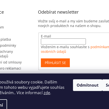
ce
Odebírat newsletter
Vložte svůj e-mail a my vám budeme zasíla
nových produktech na našem e-shopu.
nám
E-mail
 platba
 podmínky
Vložením e-mailu souhlasíte s
podmínkam
ochrany
osobních údajů
údajů
í od smlouvy
PŘIHLÁSIT SE
pro reklamaci
používá soubory cookie. Dalším
Odmítnout
S
t
m tohoto webu vyjadřujete souhlas
užíváním.. Více informací
zde
.
ní
yhrazena.