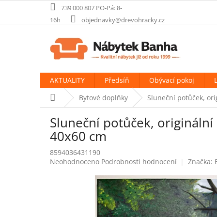
Přejít
739 000 807 PO-Pá: 8-
na
16h
objednavky@drevohracky.cz
obsah
AKTUALITY
Předsíň
Obývací pokoj
Domů
Bytové doplňky
Sluneční potůček, or
Sluneční potůček, origináln
40x60 cm
8594036431190
Průměrné
Neohodnoceno
Podrobnosti hodnocení
Značka:
hodnocení
produktu
je
0,0
z
5