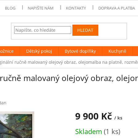
BLOG
NAPIŠTE NÁM
KONTAKTY
DOPRAVA A PLATBA
HLEDAT
Ložnice
Dětský pokoj
Bytové doplňky
Kuchyně
iginální ručně malovaný olejový obraz, olejomalba na platně, rozm
í ručně malovaný olejový obraz, olej
Ban
9 900 Kč
/ ks
Měrná
Skladem
(1 ks)
cena: