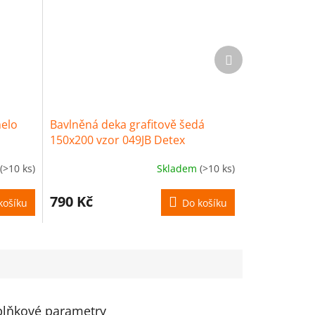
Další
produkt
melo
Bavlněná deka grafitově šedá
150x200 vzor 049JB Detex
(>10 ks)
Skladem
(>10 ks)
790 Kč
košíku
Do košíku
lňkové parametry