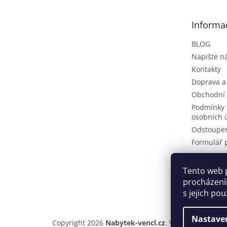
a
t
Informa
í
BLOG
Napište 
Kontakty
Doprava a
Obchodní
Podmínky 
osobních 
Odstoupen
Formulář 
Tento web 
Pinteres
procházení
s jejich po
Nastave
Copyright 2026
Nabytek-vencl.cz
. Všechna práva v