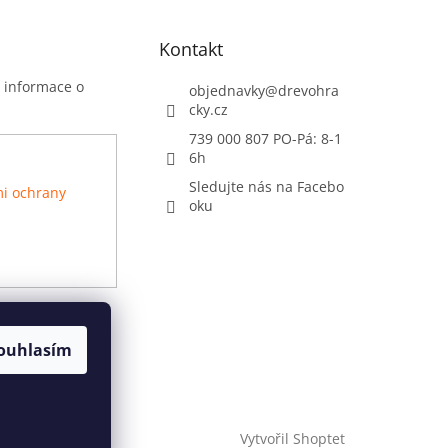
Kontakt
t informace o
objednavky
@
drevohra
cky.cz
739 000 807 PO-Pá: 8-1
6h
Sledujte nás na Facebo
i ochrany
oku
ouhlasím
Vytvořil Shoptet