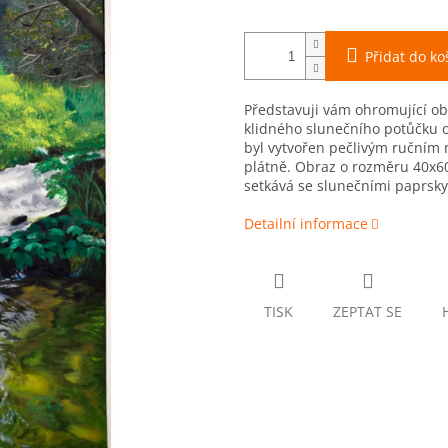
Přidat do ko
Představuji vám ohromující ob
klidného slunečního potůčku o
byl vytvořen pečlivým ručním 
plátně. Obraz o rozměru 40x6
setkává se slunečními paprsky 
Detailní informace
TISK
ZEPTAT SE