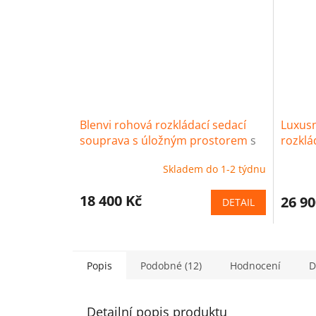
Blenvi rohová rozkládací sedací
Luxusn
souprava s úložným prostorem
s
rozklá
úložným prostorem a funkcí spaní
Skladem do 1-2 týdnu
18 400 Kč
26 90
DETAIL
Popis
Podobné (12)
Hodnocení
D
Detailní popis produktu