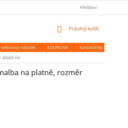
OBCHODNÍ PODMÍNKY
PODMÍNKY OCHRANY OSOBNÍCH ÚDAJ
Přihlášení
NÁKUPNÍ
Prázdný košík
KOŠÍK
Sektorový nábytek
KOUPELNÁ
Kancelářský nábytek
ěr 40x60 cm
omalba na platně, rozměr