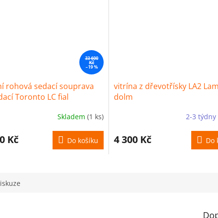
33 600
Kč
–19 %
í rohová sedací souprava
vitrína z dřevotřísky LA2 La
dací Toronto LC fial
dolm
Skladem
(1 ks)
2-3 týdny
0 Kč
4 300 Kč
Do košíku
Do 
iskuze
Dop