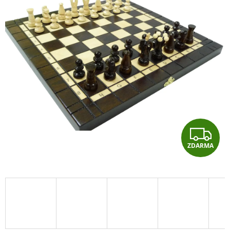
Z
ZDARMA
D
A
R
M