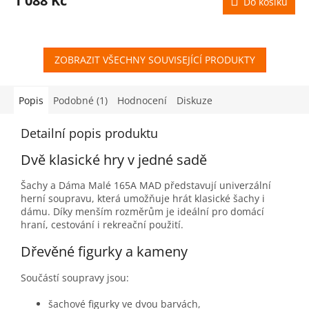
1 088 Kč
Do košíku
A
ZOBRAZIT VŠECHNY SOUVISEJÍCÍ PRODUKTY
Popis
Podobné (1)
Hodnocení
Diskuze
Detailní popis produktu
Dvě klasické hry v jedné sadě
Šachy a Dáma Malé 165A MAD představují univerzální
herní soupravu, která umožňuje hrát klasické šachy i
dámu. Díky menším rozměrům je ideální pro domácí
hraní, cestování i rekreační použití.
Dřevěné figurky a kameny
Součástí soupravy jsou:
šachové figurky ve dvou barvách,