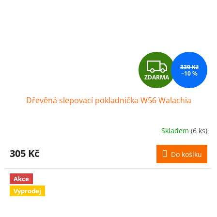
Z
339 Kč
–10 %
ZDARMA
D
Dřevěná slepovací pokladnička W56 Walachia
A
R
Skladem
(6 ks)
M
305 Kč
Do košíku
A
Akce
Výprodej