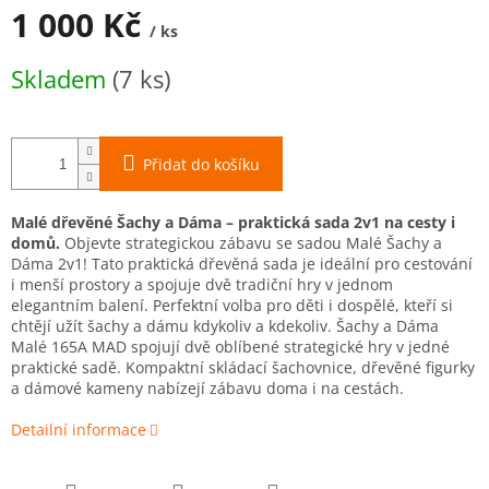
A
1 000 Kč
/ ks
Měrná
Skladem
(7 ks)
cena:
Přidat do košíku
Malé dřevěné Šachy a Dáma – praktická sada 2v1 na cesty i
domů.
Objevte strategickou zábavu se sadou Malé Šachy a
Dáma 2v1! Tato praktická dřevěná sada je ideální pro cestování
i menší prostory a spojuje dvě tradiční hry v jednom
elegantním balení. Perfektní volba pro děti i dospělé, kteří si
chtějí užít šachy a dámu kdykoliv a kdekoliv. Šachy a Dáma
Malé 165A MAD spojují dvě oblíbené strategické hry v jedné
praktické sadě. Kompaktní skládací šachovnice, dřevěné figurky
a dámové kameny nabízejí zábavu doma i na cestách.
Detailní informace