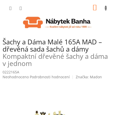
Přejít
NÁKUP
na
obsah
KOŠÍK
Šachy a Dáma Malé 165A MAD –
dřevěná sada šachů a dámy
Kompaktní dřevěné šachy a dáma
v jednom
0222165A
Průměrné
Neohodnoceno
Podrobnosti hodnocení
Značka:
Madon
hodnocení
produktu
je
0,0
z
5
hvězdiček.