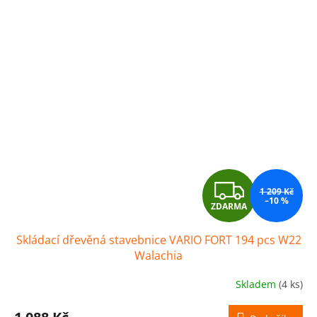
Z
1 209 Kč
–10 %
ZDARMA
D
Skládací dřevěná stavebnice VARIO FORT 194 pcs W22
A
Walachia
R
Skladem
(4 ks)
M