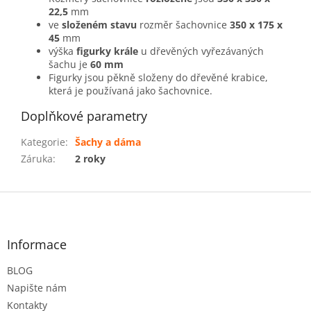
22,5
mm
ve
složeném stavu
rozměr šachovnice
350 x 175 x
45
mm
výška
figurky krále
u dřevěných vyřezávaných
šachu je
60 mm
Figurky jsou pěkně složeny do dřevěné krabice,
která je používaná jako šachovnice.
Doplňkové parametry
Kategorie
:
Šachy a dáma
Záruka
:
2 roky
Z
á
p
a
Informace
t
BLOG
í
Napište nám
Kontakty