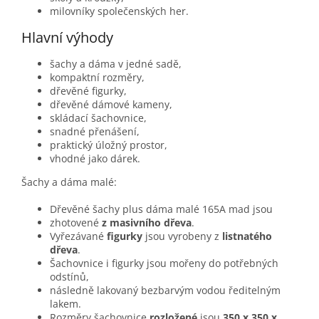
milovníky společenských her.
Hlavní výhody
šachy a dáma v jedné sadě,
kompaktní rozměry,
dřevěné figurky,
dřevěné dámové kameny,
skládací šachovnice,
snadné přenášení,
praktický úložný prostor,
vhodné jako dárek.
Šachy a dáma malé:
Dřevěné šachy plus dáma malé 165A mad jsou
zhotovené
z masivního dřeva
.
Vyřezávané
figurky
jsou vyrobeny z
listnatého
dřeva
.
Šachovnice i figurky jsou mořeny do potřebných
odstínů,
následně lakovaný bezbarvým vodou ředitelným
lakem.
Rozměry šachovnice
rozložené
jsou
350 x 350 x