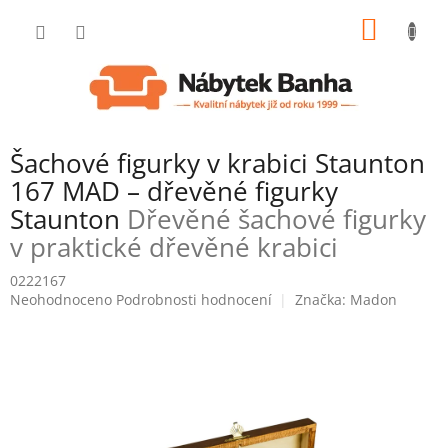
Přejít
NÁKUP
na
obsah
KOŠÍK
Šachové figurky v krabici Staunton
167 MAD – dřevěné figurky
Staunton
Dřevěné šachové figurky
v praktické dřevěné krabici
0222167
Průměrné
Neohodnoceno
Podrobnosti hodnocení
Značka:
Madon
hodnocení
produktu
je
0,0
z
5
hvězdiček.