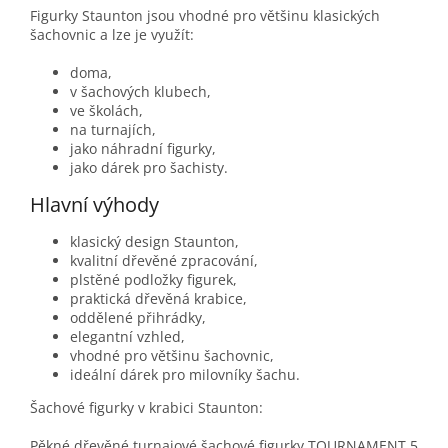
Figurky Staunton jsou vhodné pro většinu klasických
šachovnic a lze je využít:
doma,
v šachových klubech,
ve školách,
na turnajích,
jako náhradní figurky,
jako dárek pro šachisty.
Hlavní výhody
klasický design Staunton,
kvalitní dřevěné zpracování,
plstěné podložky figurek,
praktická dřevěná krabice,
oddělené přihrádky,
elegantní vzhled,
vhodné pro většinu šachovnic,
ideální dárek pro milovníky šachu.
Šachové figurky v krabici Staunton:
Pěkné dřevěné turnajové šachové figurky TOURNAMENT 5