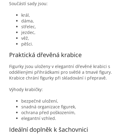
Součástí sady jsou:
král,
dáma,
střelec,
jezdec,
věž,
pěšci.
Praktická dřevěná krabice
Figurky jsou uloženy v elegantní dřevěné krabici s
oddělenými přihrádkami pro světlé a tmavé figury.
Krabice chrání figurky při skladování i přepravě.
Výhody krabičky:
bezpečné uložení,
snadná organizace figurek,
ochrana před poškozením,
elegantní vzhled.
Ideální doplněk k šachovnici