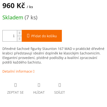
960 Kč
/ ks
Měrná
Skladem
(7 ks)
cena:
Přidat do košíku
Dřevěné šachové figurky Staunton 167 MAD v praktické dřevěné
krabici představují ideální doplněk ke klasickým šachovnicím.
Elegantní provedení, plstěné podložky a kvalitní zpracování
potěší každého šachistu.
Detailní informace
ZEPTAT SE
HLÍDAT
SDÍLET