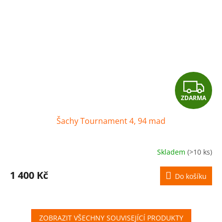
Z
ZDARMA
D
Šachy Tournament 4, 94 mad
A
R
Skladem
(>10 ks)
M
1 400 Kč
Do košíku
A
ZOBRAZIT VŠECHNY SOUVISEJÍCÍ PRODUKTY