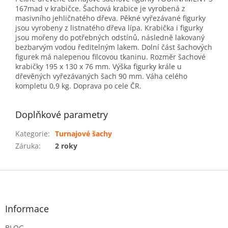
167mad v krabičce. Šachová krabice je vyrobená z
masivního jehličnatého dřeva. Pěkné vyřezávané figurky
jsou vyrobeny z listnatého dřeva lípa. Krabička i figurky
jsou mořeny do potřebných odstínů, následně lakovaný
bezbarvým vodou ředitelným lakem. Dolní část šachových
figurek má nalepenou filcovou tkaninu. Rozměr šachové
krabičky 195 x 130 x 76 mm. Výška figurky krále u
dřevěných vyřezávaných šach 90 mm. Váha celého
kompletu 0,9 kg. Doprava po cele ČR.
Doplňkové parametry
Kategorie
:
Turnajové šachy
Záruka
:
2 roky
Z
á
p
a
Informace
t
BLOG