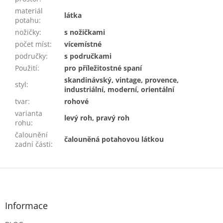
materiál
látka
potahu
:
nožičky
:
s nožičkami
počet míst
:
vícemístné
područky
:
s područkami
Použití
:
pro příležitostné spaní
skandinávský, vintage, provence,
styl
:
industriální, moderní, orientální
tvar
:
rohové
varianta
levý roh, pravý roh
rohu
:
čalounění
čalouněná potahovou látkou
zadní části
:
Z
á
p
a
Informace
t