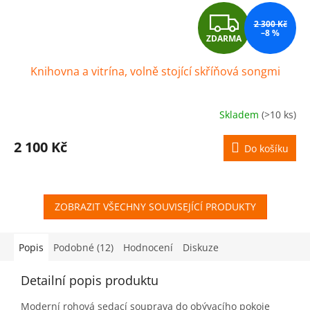
Z
2 300 Kč
–8 %
ZDARMA
D
Knihovna a vitrína, volně stojící skříňová songmi
A
R
Skladem
(>10 ks)
M
2 100 Kč
Do košíku
A
ZOBRAZIT VŠECHNY SOUVISEJÍCÍ PRODUKTY
Popis
Podobné (12)
Hodnocení
Diskuze
Detailní popis produktu
Moderní rohová sedací souprava do obývacího pokoje