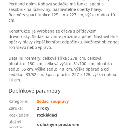
Portland dolm. Rohová sedačka má funkci spaní a
zásobník na lůžkoviny, nastavitelné opěrky hlavy.
Rozměry spací funkce 125 cm x 227 cm, výška nohou 10
cm.
Konstrukce je vyrobena ze dřeva s přídavkem
dřevotřísky. Sedák na vlnité pružině a pěně. Nastavitelné
opěrky hlavy zlepší komfort odpočinku. Možnost objednat
roh vlevo nebo vpravo.
Detailní rozměry: celková šířka : 278 cm, celková
hloubka: 180 cm, celková výška: 81/100 cm, hloubka
sedu: 55 cm, výška sedu: 48 cm, výška opěradla od
sedáku: 33/52 cm. Spací plocha 227 × 125, výška nohou:
10 cm.
Doplňkové parametry
Kategorie
:
Sedací soupravy
Záruka
:
2 roky
Rozkládání
:
rozkládací
úložný
s úložným prostorem
prostor
: