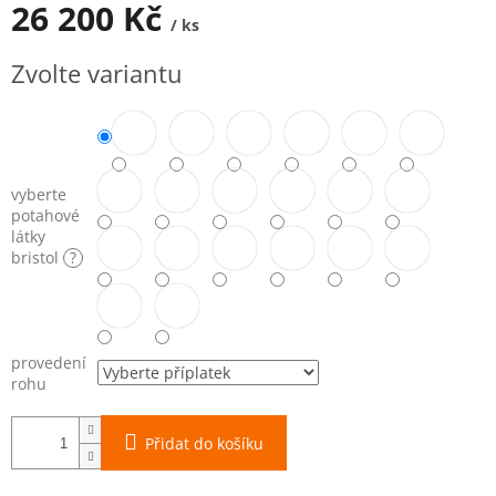
26 200 Kč
/ ks
Měrná
Zvolte variantu
cena:
vyberte
potahové
látky
bristol
?
provedení
rohu
Přidat do košíku