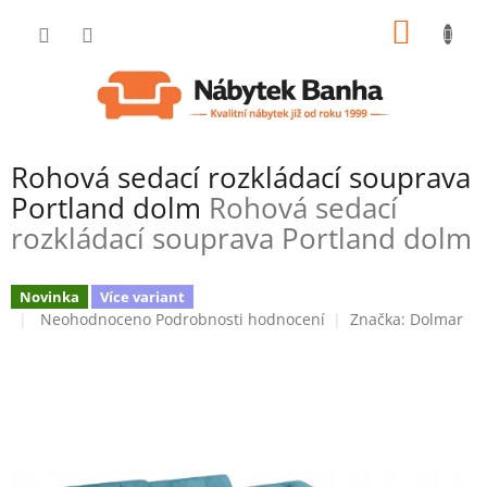
Přejít
NÁKUP
na
obsah
KOŠÍK
Rohová sedací rozkládací souprava
Portland dolm
Rohová sedací
rozkládací souprava Portland dolm
Novinka
Více variant
Průměrné
Neohodnoceno
Podrobnosti hodnocení
Značka:
Dolmar
hodnocení
produktu
je
0,0
z
5
hvězdiček.