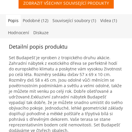
ZOBRAZIT VŠECHNY SOUVISEJÍCÍ PRODUKTY
Popis
Podobné (12)
Související soubory (1)
Videa (1)
Hodnocení
Diskuze
Detailní popis produktu
Set Budapešť je vyroben z tropického druhu akácie.
Zahradní nábytek z exotického dřeva se perfektně hodí
do europského klimatu a poskytne vám vysokou životnost
po celá léta. Rozměry sedáku dxšxv 57 x 69 x 10 cm.
Rozměry dxš 58 x 45 cm. Jsou odolné vůči měnícím se
povětrnostním podmínkám a světlu a velmi odolné, takže
je můžete mít venku po celý rok. Dobře ošetřované a
udržované.Exkluzivní zahradní nábytek Budapešť
vypadají tak dobře, že je můžete snadno umístit do svého
obývacího pokoje. Jednoduché, lehké geometrické základy
doplňují pohodlné a měkké polštáře a třpytivá bílá si
pohrává s dřevěným dekorem. Vaše terasa se stane
reprezentativním bodem celé nemovitosti. Set Budapešť
dodáváme ve čtyřech obalech.