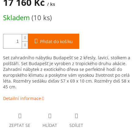
17 160 Kč
/ ks
Měrná
Skladem
(10 ks)
cena:
Přidat do košíku
Set zahradního nábytku Budapešť se 2 křesly, lavicí, stolkem a
polštáři. Set Budapešť je vyroben z tropického druhu akácie.
Zahradní nábytek z exotického dřeva se perfektně hodí do
europského klimatu a poskytne vám vysokou životnost po celá
léta. Rozměry sedáku dxšxv 57 x 69 x 10 cm. Rozměry dxš 58 x
45 cm.
Detailní informace
ZEPTAT SE
HLÍDAT
SDÍLET