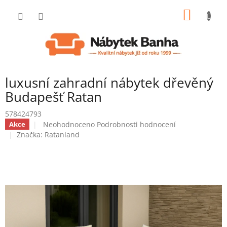
Přejít
NÁKUP
na
obsah
KOŠÍK
luxusní zahradní nábytek dřevěný
Budapešť Ratan
578424793
Průměrné
Neohodnoceno
Podrobnosti hodnocení
Akce
hodnocení
Značka:
Ratanland
produktu
je
0,0
z
5
hvězdiček.