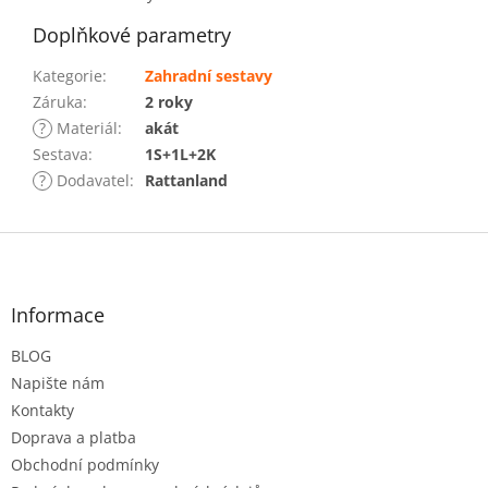
Doplňkové parametry
Kategorie
:
Zahradní sestavy
Záruka
:
2 roky
?
Materiál
:
akát
Sestava
:
1S+1L+2K
?
Dodavatel
:
Rattanland
Z
á
p
a
Informace
t
BLOG
í
Napište nám
Kontakty
Doprava a platba
Obchodní podmínky