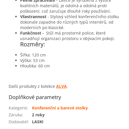
Pevné zpracování
- Lavice je vyrobena z vysoce
kvalitních materiálů, je odolná a odolná proti
poškození, což zaručuje dlouhé roky používání.
Všestrannost
- Stylový vzhled konferenčního stolku
dokonale zapadne do různých typů interiérů, od
moderních po klasické.
Funkčnost -
Stůl má prostorné police, které
usnadňují organizaci prostoru v obývacím pokoji.
Rozměry:
Šířka: 120 cm
Výška: 53 cm
Hloubka: 60 cm
Další produkty z kolekce
ALVA
.
Doplňkové parametry
Kategorie
:
Konferenční a barové stolky
Záruka
:
2 roky
Dodavatel
:
LASKI