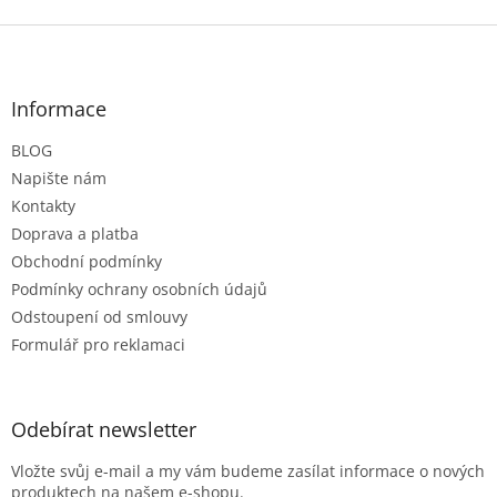
Z
á
p
a
Informace
t
BLOG
í
Napište nám
Kontakty
Doprava a platba
Obchodní podmínky
Podmínky ochrany osobních údajů
Odstoupení od smlouvy
Formulář pro reklamaci
Odebírat newsletter
Vložte svůj e-mail a my vám budeme zasílat informace o nových
produktech na našem e-shopu.