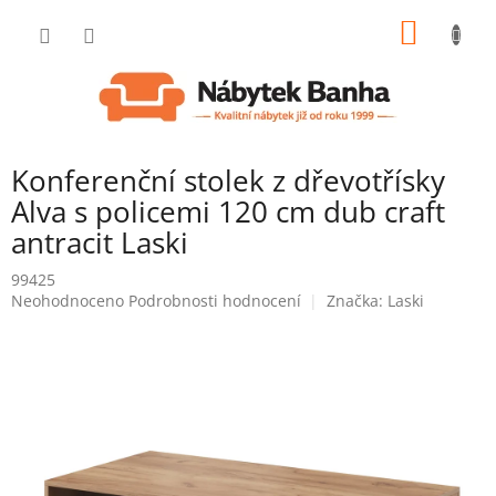
Přejít
NÁKUP
na
obsah
KOŠÍK
Konferenční stolek z dřevotřísky
Alva s policemi 120 cm dub craft
antracit Laski
99425
Průměrné
Neohodnoceno
Podrobnosti hodnocení
Značka:
Laski
hodnocení
produktu
je
0,0
z
5
hvězdiček.