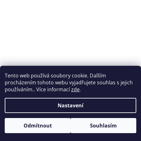
Tento web používá soubory cookie. Dalším
procházením tohoto webu vyjadřujete souhlas s jejich
používáním.. Více informací
zde
.
Nastavení
Vytvořil Shoptet
Odmítnout
Souhlasím
Copyright 2026
Nabytek-vencl.cz
. Všechna práva vyhrazena.