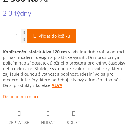
/ ks
Měrná
2-3 týdny
cena:
Přidat do košíku
Konferenční stolek Alva 120 cm
v odstínu dub craft a antracit
přináší moderní design a praktické využití. Díky prostorným
policím nabízí dostatek úložného prostoru pro knihy, časopisy
nebo dekorace. Stolek je vyroben z kvalitní dřevotřísky, která
zajišťuje dlouhou životnost a odolnost. Ideální volba pro
moderní interiéry, které potřebují stylový a funkční doplněk.
Další produkty z kolekce
ALVA
.
Detailní informace
ZEPTAT SE
HLÍDAT
SDÍLET