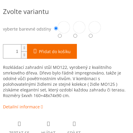
Měrná
Zvolte variantu
cena:
vyberte barevné odstíny
Přidat do košíku
Rozkládací zahradní stůl MO122, vyrobený z kvalitního
smrkového dřeva. Dřevo bylo řádně impregnováno, takže je
odolné vůči povětrnostním vlivům. V kombinaci s
polohovatelnými židlemi ze stejné kolekce ( židle MO125 )
získáme elegantní set, který ozdobí každou zahradu či terasu.
Rozměry šxvxh 160+48x74x90 cm.
Detailní informace
ZEPTAT SE
HLÍDAT
SDÍLET