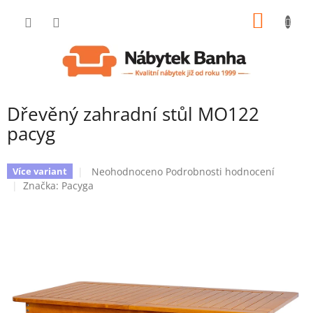
Přejít
NÁKUP
na
obsah
KOŠÍK
Dřevěný zahradní stůl MO122
pacyg
Průměrné
Neohodnoceno
Podrobnosti hodnocení
Více variant
hodnocení
Značka:
Pacyga
produktu
je
0,0
z
5
hvězdiček.