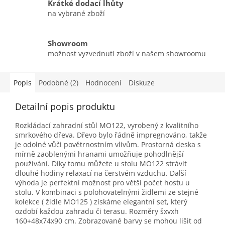
Krátké dodací lhůty
na vybrané zboží
Showroom
možnost vyzvednuti zboží v našem showroomu
Popis
Podobné (2)
Hodnocení
Diskuze
Detailní popis produktu
Rozkládací zahradní stůl MO122, vyrobený z kvalitního
smrkového dřeva. Dřevo bylo řádně impregnováno, takže
je odolné vůči povětrnostním vlivům. Prostorná deska s
mírně zaoblenými hranami umožňuje pohodlnější
používání. Díky tomu můžete u stolu MO122 strávit
dlouhé hodiny relaxací na čerstvém vzduchu. Další
výhoda je perfektní možnost pro větší počet hostu u
stolu. V kombinaci s polohovatelnými židlemi ze stejné
kolekce ( židle MO125 ) získáme elegantní set, který
ozdobí každou zahradu či terasu. Rozměry šxvxh
160+48x74x90 cm. Zobrazované barvy se mohou lišit od