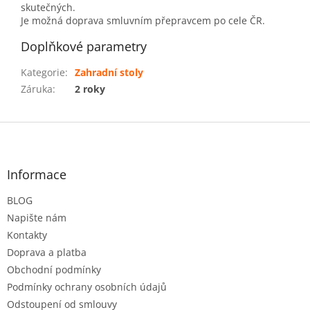
skutečných.
Je možná doprava smluvním přepravcem po cele ČR.
Doplňkové parametry
Kategorie
:
Zahradní stoly
Záruka
:
2 roky
Z
á
p
a
Informace
t
BLOG
í
Napište nám
Kontakty
Doprava a platba
Obchodní podmínky
Podmínky ochrany osobních údajů
Odstoupení od smlouvy