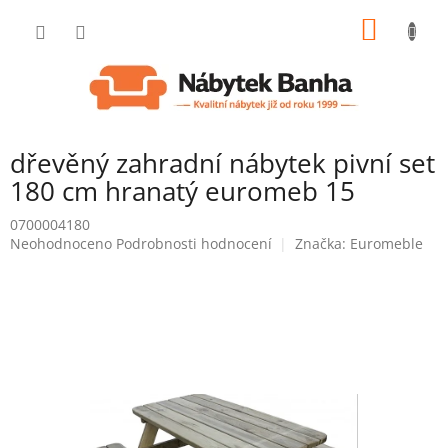
Přejít
NÁKUP
na
obsah
KOŠÍK
dřevěný zahradní nábytek pivní set
180 cm hranatý euromeb 15
0700004180
Průměrné
Neohodnoceno
Podrobnosti hodnocení
Značka:
Euromeble
hodnocení
produktu
je
0,0
z
5
hvězdiček.