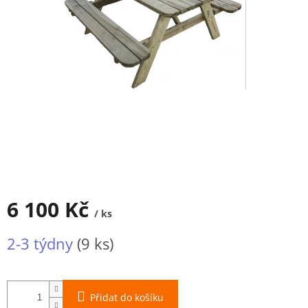
6 100 Kč
/ ks
Měrná
2-3 týdny
(9 ks)
cena:
Přidat do košíku