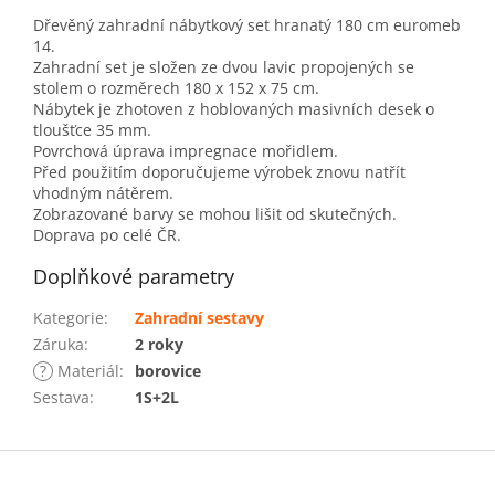
Dřevěný zahradní nábytkový set hranatý 180 cm euromeb
14.
Zahradní set je složen ze dvou lavic propojených se
stolem o rozměrech 180 x 152 x 75 cm.
Nábytek je zhotoven z hoblovaných masivních desek o
tloušťce 35 mm.
Povrchová úprava impregnace mořidlem.
Před použitím doporučujeme výrobek znovu natřít
vhodným nátěrem.
Zobrazované barvy se mohou lišit od skutečných.
Doprava po celé ČR.
Doplňkové parametry
Kategorie
:
Zahradní sestavy
Záruka
:
2 roky
?
Materiál
:
borovice
Sestava
:
1S+2L
Z
á