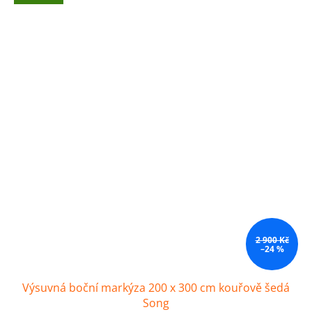
2 900 Kč
–24 %
Výsuvná boční markýza 200 x 300 cm kouřově šedá
Song