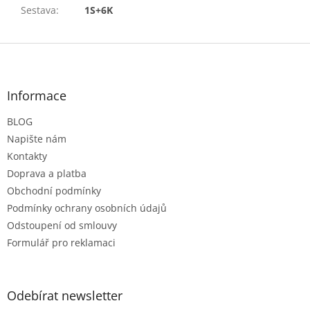
Sestava
:
1S+6K
Z
á
p
a
Informace
t
BLOG
í
Napište nám
Kontakty
Doprava a platba
Obchodní podmínky
Podmínky ochrany osobních údajů
Odstoupení od smlouvy
Formulář pro reklamaci
Odebírat newsletter