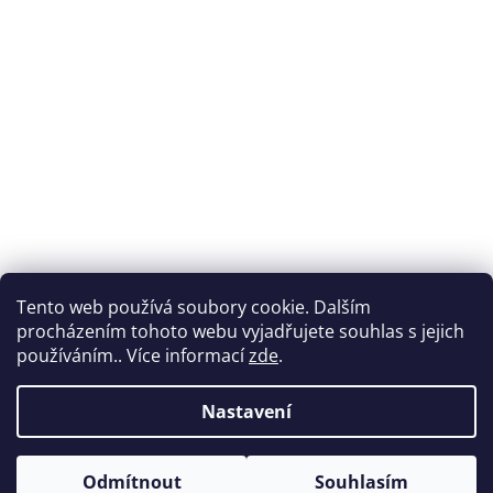
Tento web používá soubory cookie. Dalším
procházením tohoto webu vyjadřujete souhlas s jejich
používáním.. Více informací
zde
.
Nastavení
Vytvořil Shoptet
Odmítnout
Souhlasím
Copyright 2026
Nabytek-vencl.cz
. Všechna práva vyhrazena.