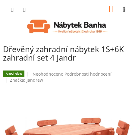
Přejít
NÁKUP
na
obsah
KOŠÍK
Dřevěný zahradní nábytek 1S+6K
zahradní set 4 Jandr
Průměrné
Neohodnoceno
Podrobnosti hodnocení
Novinka
hodnocení
Značka:
Jandrew
produktu
je
0,0
z
5
hvězdiček.