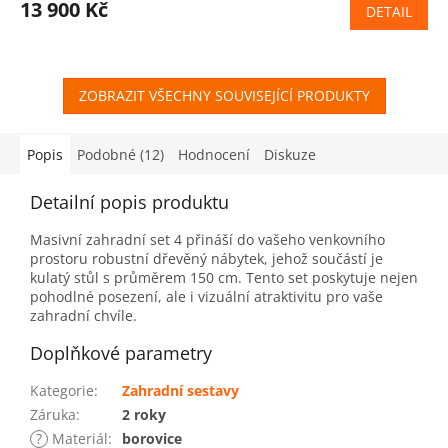
13 900 Kč
DETAIL
ZOBRAZIT VŠECHNY SOUVISEJÍCÍ PRODUKTY
Popis
Podobné (12)
Hodnocení
Diskuze
Detailní popis produktu
Masivní zahradní set 4 přináší do vašeho venkovního
prostoru robustní dřevěný nábytek, jehož součástí je
kulatý stůl s průměrem 150 cm. Tento set poskytuje nejen
pohodlné posezení, ale i vizuální atraktivitu pro vaše
zahradní chvíle.
Doplňkové parametry
Kategorie
:
Zahradní sestavy
Záruka
:
2 roky
?
Materiál
:
borovice