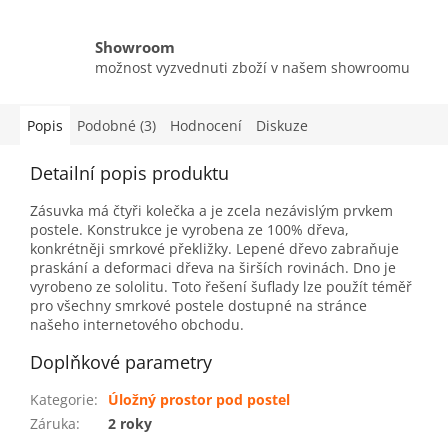
Showroom
možnost vyzvednuti zboží v našem showroomu
Popis
Podobné (3)
Hodnocení
Diskuze
Detailní popis produktu
Zásuvka má čtyři kolečka a je zcela nezávislým prvkem
postele.
Konstrukce je vyrobena ze 100% dřeva,
konkrétněji smrkové překližky.
Lepené dřevo zabraňuje
praskání a deformaci dřeva na širších rovinách.
Dno je
vyrobeno ze sololitu.
Toto řešení šuflady lze použít téměř
pro všechny smrkové postele dostupné na stránce
našeho internetového obchodu.
Doplňkové parametry
Kategorie
:
Úložný prostor pod postel
Záruka
:
2 roky