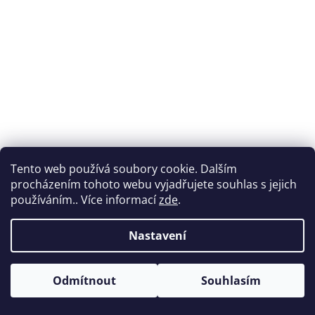
Tento web používá soubory cookie. Dalším
procházením tohoto webu vyjadřujete souhlas s jejich
používáním.. Více informací
zde
.
Nastavení
Vytvořil Shoptet
Odmítnout
Souhlasím
Copyright 2026
Nabytek-vencl.cz
. Všechna práva vyhrazena.