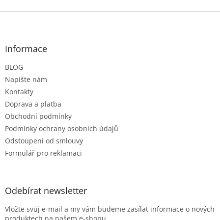
Z
á
p
a
Informace
t
BLOG
í
Napište nám
Kontakty
Doprava a platba
Obchodní podmínky
Podmínky ochrany osobních údajů
Odstoupení od smlouvy
Formulář pro reklamaci
Odebírat newsletter
Vložte svůj e-mail a my vám budeme zasílat informace o nových
produktech na našem e-shopu.