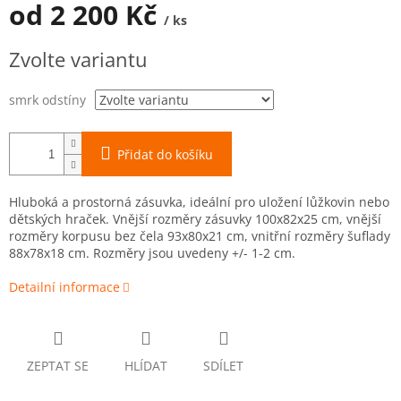
od
2 200 Kč
/ ks
Měrná
Zvolte variantu
cena:
smrk odstíny
Přidat do košíku
Hluboká a prostorná zásuvka, ideální pro uložení lůžkovin nebo
dětských hraček. Vnější rozměry zásuvky 100x82x25 cm, vnější
rozměry korpusu bez čela 93x80x21 cm, vnitřní rozměry šuflady
88x78x18 cm. Rozměry jsou uvedeny +/- 1-2 cm.
Detailní informace
ZEPTAT SE
HLÍDAT
SDÍLET