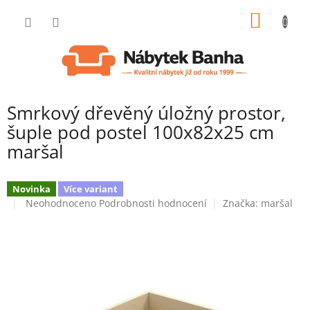
Přejít
NÁKUP
na
obsah
KOŠÍK
Smrkový dřevěný úložný prostor,
šuple pod postel 100x82x25 cm
maršal
Novinka
Více variant
Průměrné
Neohodnoceno
Podrobnosti hodnocení
Značka:
maršal
hodnocení
produktu
je
0,0
z
5
hvězdiček.