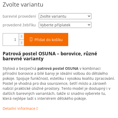
Měrná
Zvolte variantu
cena:
barevné provedení
provedené žebříku
Přidat do košíku
Patrová postel OSUNA – borovice, různé
barevné varianty
Stylová a bezpečná
patrová postel OSUNA
v kombinaci
přírodní borovice a bílé barvy je ideální volbou do dětského
pokoje. Spojuje funkčnost, estetiku i vysokou kvalitu zpracování.
Postel je vhodná pro dva sourozence, šetří místo a zároveň
nabízí praktické úložné prostory. Tento model je dostupný i v
dalších barevných variantách, takže si snadno vyberete tu,
která nejlépe ladí s interiérem dětského pokoje.
Detailní informace