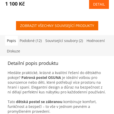
1 100 Kč
DETAIL
ZOBRAZIT VŠECHNY SOUVISEJÍCÍ PRODUKTY
Popis
Podobné (12)
Související soubory (2)
Hodnocení
Diskuze
Detailní popis produktu
Hledáte praktické, krásné a kvalitní řešení do dětského
pokoje?
Patrová postel OSUNA
je ideální volbou pro
sourozence nebo děti, které potřebují více prostoru na
hraní i spaní. Elegantní design a důraz na bezpečnost z
ní dělají perfektní kus nábytku pro každodenní používání.
Tato
dětská postel se zábranou
kombinuje komfort,
funkčnost a bezpečí – to vše v jednom pevném a
promyšleném provedení.