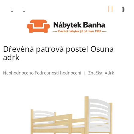
Přejít
NÁKUP
na
obsah
KOŠÍK
Dřevěná patrová postel Osuna
adrk
Průměrné
Neohodnoceno
Podrobnosti hodnocení
Značka:
Adrk
hodnocení
produktu
je
0,0
z
5
hvězdiček.