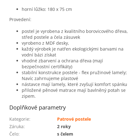
horní lůžko: 180 x 75 cm
Provedení:
postel je vyrobena z kvalitního borovicového dřeva,
střed postele a čela zásuvek
vyrobeno z MDF desky,
každý výrobek je natřen ekologickými barvami na
vodní bázi získat
vhodné zbarvení a ochrana dřeva (mají
bezpečnostní certifikáty)
stabilní konstrukce postele - flex pružinové lamely;
Navíc zahrnujeme plastové
nástavce mají lamely, které zvyšují komfort spánku
přiložené pěnové matrace mají bavlněný potah se
zipem.
Doplňkové parametry
Kategorie
:
Patrové postele
Záruka
:
2 roky
Čelo
:
s čelem