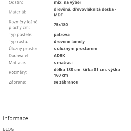
Odstín
:
mix, na výběr
dřevěná, dřevovláknitá deska -
Materiál
:
MDF
Rozměry ložné
75x180
plochy cm
:
Typ postele
:
patrová
Typ roštu
:
dřevěné lamely
Úložný prostor
:
s úložným prostorem
Dodavatel
:
ADRK
Matrace
:
s matraci
délka 188 cm, šířka 81 cm, výška
Rozměry
:
160 cm
Zábrana
:
se zábranou
Z
á
p
a
Informace
t
BLOG
í