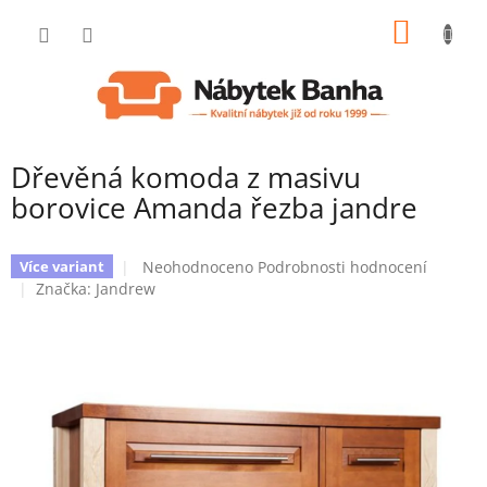
Přejít
NÁKUP
na
obsah
KOŠÍK
Dřevěná komoda z masivu
borovice Amanda řezba jandre
Průměrné
Neohodnoceno
Podrobnosti hodnocení
Více variant
hodnocení
Značka:
Jandrew
produktu
je
0,0
z
5
hvězdiček.