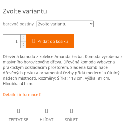
Měrná
Zvolte variantu
cena:
barevné odstíny
Přidat do košíku
Dřevěná komoda z kolekce Amanda řezba. Komoda vyrobena z
masivního borovicového dřeva. Dřevěná komoda vybavena
praktickým odkládacím prostorem. Sladěná kombinace
dřevěných prvku a ornamentní řezby přidá moderní a útulný
nádech místnosti. Rozměry: Šířka: 118 cm, Výška: 81 cm,
Hloubka: 41 cm.
Detailní informace
ZEPTAT SE
HLÍDAT
SDÍLET