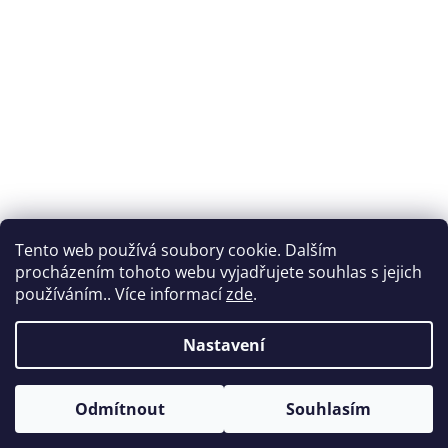
Tento web používá soubory cookie. Dalším
procházením tohoto webu vyjadřujete souhlas s jejich
používáním.. Více informací
zde
.
Nastavení
Vytvořil Shoptet
Odmítnout
Souhlasím
Copyright 2026
Nabytek-vencl.cz
. Všechna práva vyhrazena.