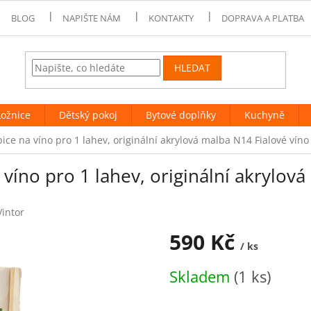
BLOG
NAPIŠTE NÁM
KONTAKTY
DOPRAVA A PLATBA
HLEDAT
Ložnice
Dětský pokoj
Bytové doplňky
Kuchyně
ce na víno pro 1 lahev, originální akrylová malba N14 Fialové víno
víno pro 1 lahev, originální akrylová
Vintor
590 Kč
/ ks
Měrná
Skladem
(1 ks)
cena: