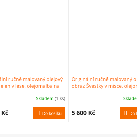
ální ručně malovaný olejový
Originální ručně malovaný o
Jelen v lese, olejomalba na
obraz Švestky v misce, olej
, rozměr 50x70 cm
na platně, rozměr 40x30 cm
Skladem
(1 ks)
Sklad
 Kč
5 600 Kč
Do košíku
Do 