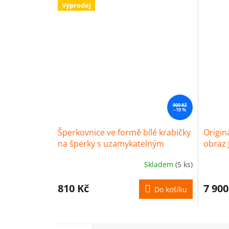
Výprodej
900 Kč
–10 %
Šperkovnice ve formě bílé krabičky
Origin
na šperky s uzamykatelným
obraz 
mechanismem
platně
Skladem
(5 ks)
810 Kč
7 900
Do košíku