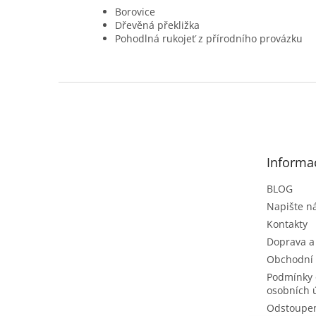
Borovice
Dřevěná překližka
Pohodlná rukojeť z přírodního provázku
Z
á
p
a
t
Informa
í
BLOG
Napište 
Kontakty
Doprava a
Obchodní
Podmínky 
osobních 
Odstoupen