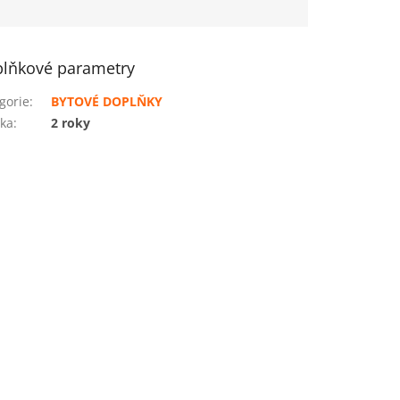
lňkové parametry
gorie
:
BYTOVÉ DOPLŇKY
ka
:
2 roky