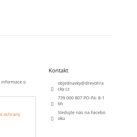
Kontakt
t informace o
objednavky
@
drevohra
cky.cz
739 000 807 PO-Pá: 8-1
6h
Sledujte nás na Facebo
i ochrany
oku