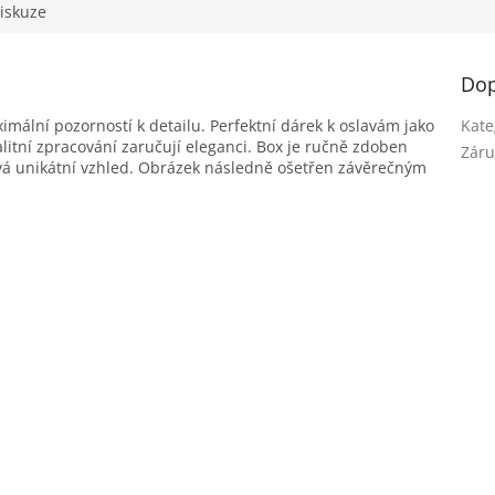
iskuze
Dop
imální pozorností k detailu. Perfektní dárek k oslavám jako
Kate
alitní zpracování zaručují eleganci. Box je ručně zdoben
Záru
á unikátní vzhled.
Obrázek následně ošetřen závěrečným