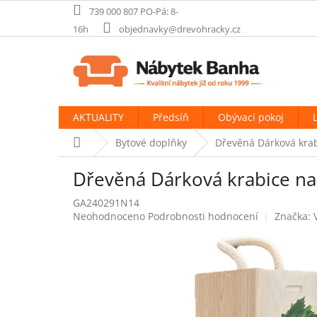
Přejít
739 000 807 PO-Pá: 8-
na
16h
objednavky@drevohracky.cz
obsah
AKTUALITY
Předsíň
Obývací pokoj
Domů
Bytové doplňky
Dřevěná Dárková krabi
Dřevěná Dárková krabice na 
GA240291N14
Průměrné
Neohodnoceno
Podrobnosti hodnocení
Značka:
hodnocení
produktu
je
0,0
z
5
hvězdiček.