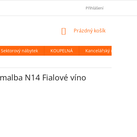
OBCHODNÍ PODMÍNKY
PODMÍNKY OCHRANY OSOBNÍCH ÚDAJ
Přihlášení
NÁKUPNÍ
Prázdný košík
KOŠÍK
Sektorový nábytek
KOUPELNÁ
Kancelářský nábytek
 malba N14 Fialové víno