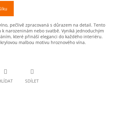
šíku
víno, pečlivě zpracovaná s důrazem na detail. Tento
em k narozeninám nebo svatbě. Vyniká jednoduchým
ním, které přináší eleganci do každého interiéru.
akrylovou malbou motivu hroznového vína.
HLÍDAT
SDÍLET