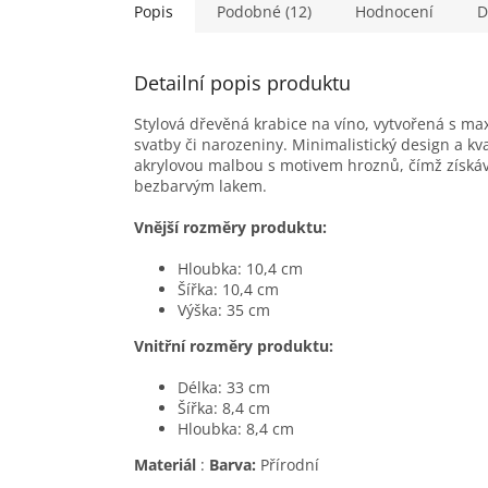
Popis
Podobné (12)
Hodnocení
D
Detailní popis produktu
Stylová dřevěná krabice na víno, vytvořená s max
svatby či narozeniny. Minimalistický design a kv
akrylovou malbou s motivem hroznů, čímž získáv
bezbarvým lakem.
Vnější rozměry produktu:
Hloubka: 10,4 cm
Šířka: 10,4 cm
Výška: 35 cm
Vnitřní rozměry produktu:
Délka: 33 cm
Šířka: 8,4 cm
Hloubka: 8,4 cm
Materiál
:
Barva:
Přírodní