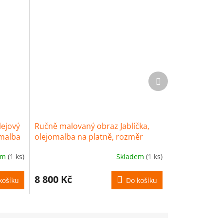
Další
produkt
lejový
Ručně malovaný obraz Jablíčka,
omalba
olejomalba na platně, rozměr
40x40 cm
em
(1 ks)
Skladem
(1 ks)
8 800 Kč
košíku
Do košíku