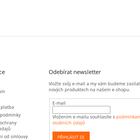
ce
Odebírat newsletter
Vložte svůj e-mail a my vám budeme zasíla
nových produktech na našem e-shopu.
nám
E-mail
 platba
 podmínky
Vložením e-mailu souhlasíte s
podmínkam
ochrany
osobních údajů
údajů
í od smlouvy
PŘIHLÁSIT SE